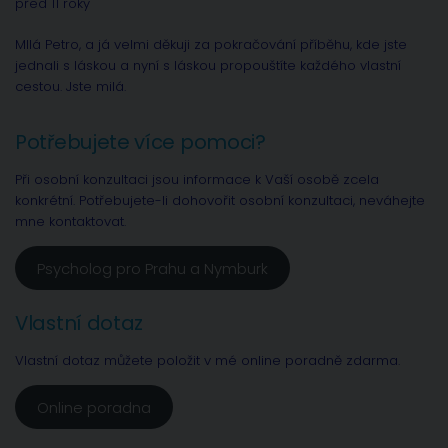
před 11 roky
MIlá Petro, a já velmi děkuji za pokračování příběhu, kde jste
jednali s láskou a nyní s láskou propouštíte každého vlastní
cestou. Jste milá.
Potřebujete více pomoci?
Při osobní konzultaci jsou informace k Vaší osobě zcela
konkrétní. Potřebujete-li dohovořit osobní konzultaci, neváhejte
mne kontaktovat.
Psycholog pro Prahu a Nymburk
Vlastní dotaz
Vlastní dotaz můžete položit v mé online poradně zdarma.
Online poradna