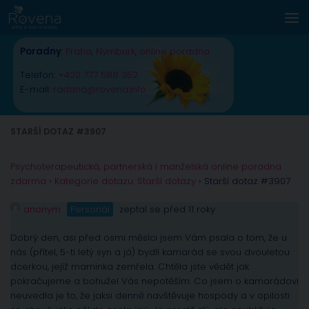
Skip to content
Poradny
:
Praha
,
Nymburk
,
online poradna
Telefon:
+420 777 588 352
E-mail:
radana@rovena.info
STARŠÍ DOTAZ #3907
Psychoterapeutická, partnerská i manželská online poradna
zdarma
›
Kategorie dotazu: Starší dotazy
›
Starší dotaz #3907
anonym
Personál
zeptal se před 11 roky
Dobrý den, asi před osmi měsíci jsem Vám psala o tom, že u
nás (přítel, 5-ti letý syn a já) bydlí kamarád se svou dvouletou
dcerkou, jejíž maminka zemřela. Chtěla jste vědět jak
pokračujeme a bohužel Vás nepotěším. Co jsem o kamarádovi
neuvedla je to, že jaksi denně navštěvuje hospody a v opilosti