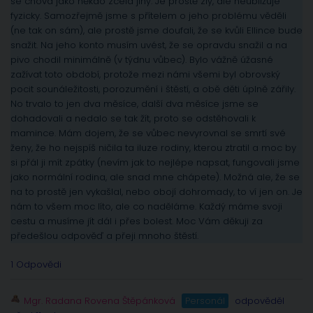
se chová jako někdo zcela jiný. Je prostě zlý, ale neubližuje
fyzicky. Samozřejmě jsme s přítelem o jeho problému věděli
(ne tak on sám), ale prostě jsme doufali, že se kvůli Ellince bude
snažit. Na jeho konto musím uvést, že se opravdu snažil a na
pivo chodil minimálně (v týdnu vůbec). Bylo vážně úžasné
zažívat toto období, protože mezi námi všemi byl obrovský
pocit sounáležitosti, porozumění i štěstí, a obě děti úplně zářily.
No trvalo to jen dva měsíce, další dva měsíce jsme se
dohadovali a nedalo se tak žít, proto se odstěhovali k
mamince. Mám dojem, že se vůbec nevyrovnal se smrtí své
ženy, že ho nejspíš ničila ta iluze rodiny, kterou ztratil a moc by
si přál ji mít zpátky (nevím jak to nejlépe napsat, fungovali jsme
jako normální rodina, ale snad mne chápete). Možná ale, že se
na to prostě jen vykašlal, nebo obojí dohromady, to ví jen on. Je
nám to všem moc líto, ale co naděláme. Každý máme svoji
cestu a musíme jít dál i přes bolest. Moc Vám děkuji za
předešlou odpověď a přeji mnoho štěstí.
1 Odpovědi
Mgr. Radana Rovena Štěpánková
Personál
odpověděl