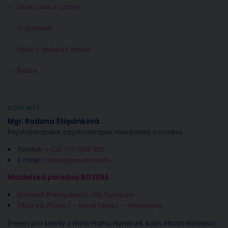
Láska, sex a vztahy
O výchově
Péče o duševní zdraví
Řešíte
KONTAKTY
Mgr. Radana Štěpánková
Psychoterapeut, psychoterapie, manželská poradna
Telefon:
+420 777 588 352
E-mail:
radana@rovena.info
Manželská poradna ROVENA
Náměstí Přemyslovců 169, Nymburk
Žitná 49, Praha 1 – Nové Město — Vinohrady
(nejen pro klienty z měst Praha, Nymburk, Kolín, Mladá Boleslav,