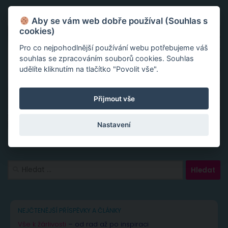
Aby se vám web dobře používal (Souhlas s
cookies)
Pro co nejpohodlnější používání webu potřebujeme váš
souhlas se zpracováním souborů cookies. Souhlas
udělíte kliknutím na tlačítko "Povolit vše".
Přijmout vše
Nastavení
Vyhledávání
NEJČTENĚJŠÍ PŘÍSPĚVKY A ČLÁNKY
Vše k žárlivosti
– od rad až po inspiraci