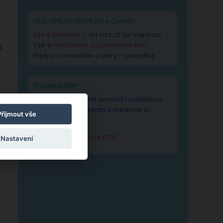
NEJČTENĚJŠÍ PŘÍSPĚVKY A ČLÁNKY
Vše k žárlivosti
– od rad až po inspiraci
Vše o
manželské a partnerské krizi
o
Rady pro manžele a páry – poradna
…
TECHNIKA KERP
Technika Kognitivně emoční revitalizace
psychiky – Vaše cesta k harmonii a
Přijmout vše
výkonnosti duše.
Zjistit více o technice KERP
Nastavení