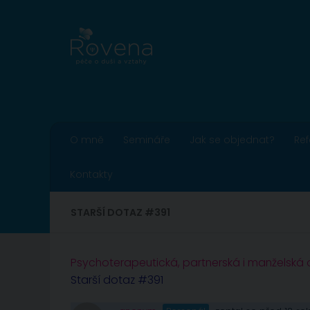
Skip to content
O mně
Semináře
Jak se objednat?
Re
Kontakty
STARŠÍ DOTAZ #391
Psychoterapeutická, partnerská i manželská
Starší dotaz #391