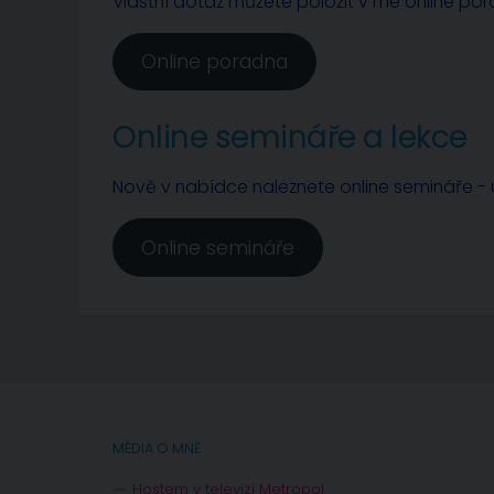
Vlastní dotaz můžete položit v mé online po
Online poradna
Online semináře a lekce
Nově v nabídce naleznete online semináře - u
Online semináře
MÉDIA O MNĚ
Hostem v televizi Metropol