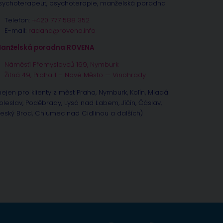
sychoterapeut, psychoterapie, manželská poradna
Telefon:
+420 777 588 352
E-mail:
radana@rovena.info
anželská poradna ROVENA
Náměstí Přemyslovců 169, Nymburk
Žitná 49, Praha 1 – Nové Město — Vinohrady
nejen pro klienty z měst Praha, Nymburk, Kolín, Mladá
oleslav, Poděbrady, Lysá nad Labem, Jíčín, Čáslav,
eský Brod, Chlumec nad Cidlinou a dalších)