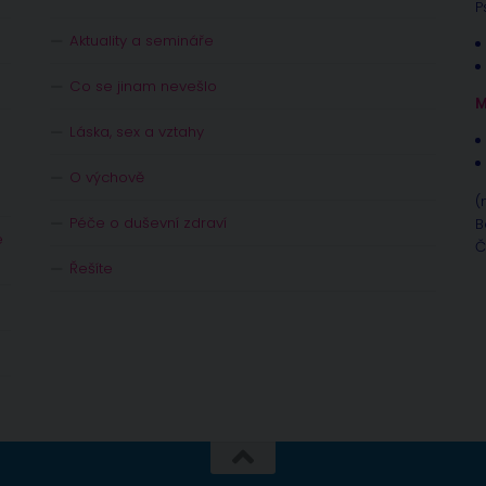
P
Aktuality a semináře
Co se jinam nevešlo
M
Láska, sex a vztahy
O výchově
(
Péče o duševní zdraví
B
e
Č
Řešíte