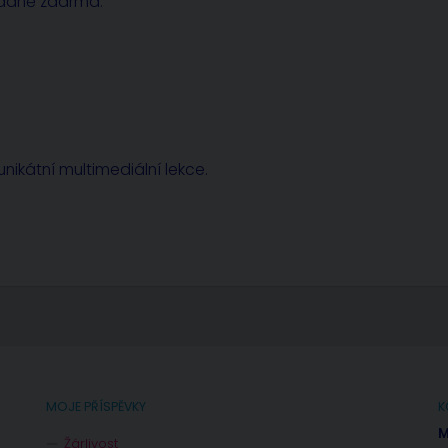
radně zdarma.
nikátní multimediální lekce.
MOJE PŘÍSPĚVKY
K
M
Žárlivost