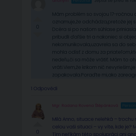
anonym
Personál
zeptal se před 18 ro
Mám problém so svojou 17-ročnou d
oznamuje,že odchádza,pretože jej s
0
Dcéra si po našom súhlase priniasl
pribudli ďaľšie tri a nakoniec si o
nekomunikovala,uzavrela sa do seba
mohla odísť z domu za priateľom,ktor
nedeľu,či sa môže vrátiť. Mám to o
vráti.Viem,že krikom nič nevyriešim,j
zopakovala.Poraďte mi,ako zareag
1 Odpovědi
Mgr. Radana Rovena Štěpánková
Person
Milá Anno, situace nelehká – trochu
celou vaši situaci – vy víte, kde je
0
Tím neříkám této spolupráci ani ano