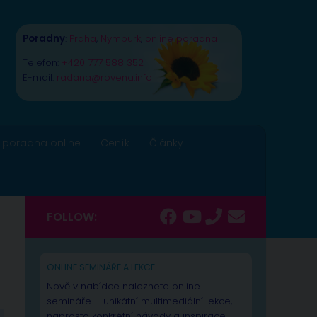
Poradny
:
Praha
,
Nymburk
,
online poradna
Telefon:
+420 777 588 352
E-mail:
radana@rovena.info
 poradna online
Ceník
Články
FOLLOW:
ONLINE SEMINÁŘE A LEKCE
Nově v nabídce naleznete online
semináře – unikátní multimediální lekce,
naprosto konkrétní návody a inspirace.