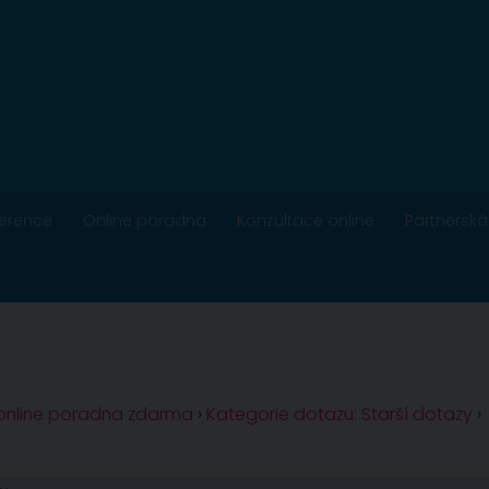
ference
Online poradna
Konzultace online
Partnerská
 online poradna zdarma
›
Kategorie dotazu: Starší dotazy
›