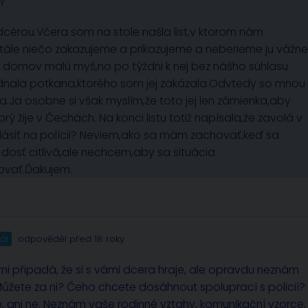
ky
cérou.Včera som na stole našla list,v ktorom nám
tále niečo zakazujeme a prikazujeme a neberieme ju vážne
a domov malú myš,no po týždni k nej bez nášho súhlasu
bjednala potkana,ktorého som jej zakázala.Odvtedy so mnou
.Ja osobne si však myslím,že toto jej len zámienka,aby
ý žije v Čechách. Na konci listu totiž napísala,že zavolá v
hlásiť na polícii? Neviem,ako sa mám zachovať,keď sa
e dosť citlivá,ale nechcem,aby sa situácia
ovať.Ďakujem.
ál
odpověděl před 18 roky
 mi připadá, že si s vámi dcera hraje, ale opravdu neznám
? Můžete za ni? Čeho chcete dosáhnout spoluprací s policií?
, ani ne. Neznám vaše rodinné vztahy, komunikační vzorce,