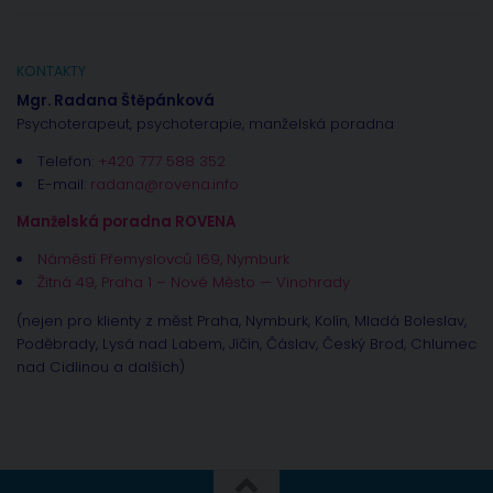
KONTAKTY
Mgr. Radana Štěpánková
Psychoterapeut, psychoterapie, manželská poradna
Telefon:
+420 777 588 352
E-mail:
radana@rovena.info
Manželská poradna ROVENA
Náměstí Přemyslovců 169, Nymburk
Žitná 49, Praha 1 – Nové Město — Vinohrady
(nejen pro klienty z měst Praha, Nymburk, Kolín, Mladá Boleslav,
Poděbrady, Lysá nad Labem, Jíčín, Čáslav, Český Brod, Chlumec
nad Cidlinou a dalších)