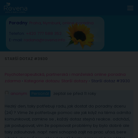
Skip to content
Poradny
:
Praha
,
Nymburk
,
online poradna
Telefon:
+420 777 588 352
E-mail:
radana@rovena.info
STARŠÍ DOTAZ #3930
Psychoterapeutická, partnerská i manželská online poradna
zdarma
›
Kategorie dotazu: Starší dotazy
›
Starší dotaz #3930
anonym
Personál
zeptal se před 11 roky
Hezký den, taky potřebuji radu, jak dostat do poradny dceru
(24) ? Víme že potřerbuje pomoc ale jak když na téma odmíta
komunikovat, zamkne se , každý dotaz stejná reakce.. odchází,
jak postupovat, vím že popisovat problémy by bylo dobré ale
taky zdlouhavé.. např: není schopná zajít na prac. uřad, bere