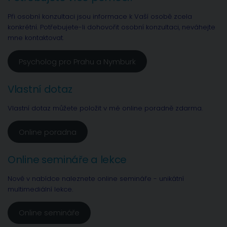
Při osobní konzultaci jsou informace k Vaší osobě zcela
konkrétní. Potřebujete-li dohovořit osobní konzultaci, neváhejte
mne kontaktovat.
Psycholog pro Prahu a Nymburk
Vlastní dotaz
Vlastní dotaz můžete položit v mé online poradně zdarma.
Online poradna
Online semináře a lekce
Nově v nabídce naleznete online semináře - unikátní
multimediální lekce.
Online semináře