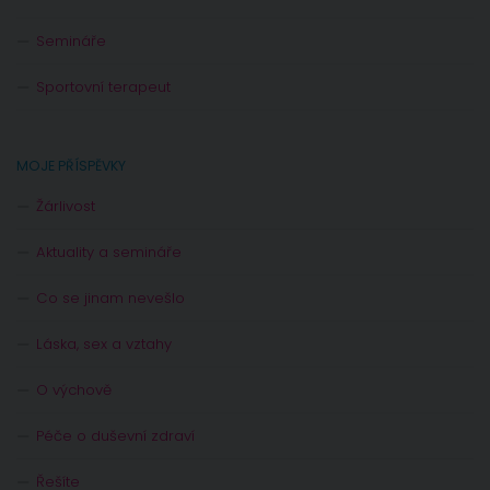
Semináře
Sportovní terapeut
MOJE PŘÍSPĚVKY
Žárlivost
Aktuality a semináře
Co se jinam nevešlo
Láska, sex a vztahy
O výchově
Péče o duševní zdraví
Řešíte