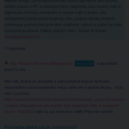
nějaké drogy ( pravděpodobně) často agresivní, bez přátel,
sedící pouze u PC a sledující filmy, deprese, bez snahy najít si
zájmovou činnost, nemluvím o snyze najít si práci.. ale
inteligentní, plyně mluví anglicky, čte , pokud nějaká známá
potřebuje pomos tak pomáhá obětavě , sama o sebe se není
schopna postarat.. Děkuji. milující otec… Karas M email:
afc.mk@seznam.cz
1 Odpovědi
Mgr. Radana Rovena Štěpánková
Personál
odpověděl
před 11 roky
Milý tati, dcera je dospělá a samostatná bytost. Bohužel
neproběhlo osamostatnění mezi vámi ani z jedné strany… Více
než v pořadu
http://www.rozhlas.cz/strednicechy/karambol/_zprava/radana-
rovena-stepankova-jak-pustit-sve-dospele-dite-z-pupecni-
snury--1263822
vám tu asi nemohu sdělit. Přeji vše dobré.
Potřebujete více pomoci?