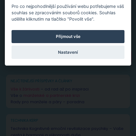
Pro co nejpohodlnější používání webu potřebujeme váš
souhlas se zpracováním souborů cookies. Souhlas
udělíte kliknutím na tlačítko "Povolit vše".
Přijmout vše
Nastavení
Vyhledávání
NEJČTENĚJŠÍ PŘÍSPĚVKY A ČLÁNKY
Vše k žárlivosti
– od rad až po inspiraci
Vše o
manželské a partnerské krizi
Rady pro manžele a páry – poradna
TECHNIKA KERP
Technika Kognitivně emoční revitalizace psychiky – Vaše
cesta k harmonii a výkonnosti duše.