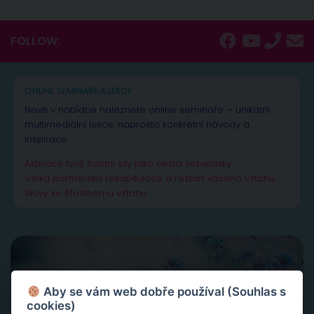
FOLLOW:
ONLINE SEMINÁŘE A LEKCE
Nově v nabídce naleznete online semináře – unikátní
multimediální lekce, naprosto konkrétní návody a
inspirace.
Aktivace tvojí životní síly jako cesta sebelásky
Velká partnerská rekapitulace a restart vašeho vztahu
Slovy ke šťastnému vztahu
Aby se vám web dobře používal (Souhlas s
cookies)