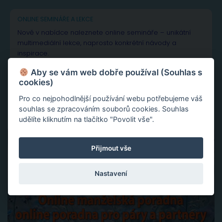
ONLINE SEMINÁŘE A LEKCE
Nově v nabídce naleznete online semináře – unikátní
multimediální lekce, naprosto konkrétní návody a
inspirace.
Aktivace tvojí životní síly jako cesta sebelásky
Aby se vám web dobře používal (Souhlas s
Velká partnerská rekapitulace a restart vašeho vztahu
cookies)
Slovy ke šťastnému vztahu
Pro co nejpohodlnější používání webu potřebujeme váš
souhlas se zpracováním souborů cookies. Souhlas
udělíte kliknutím na tlačítko "Povolit vše".
Přijmout vše
Nastavení