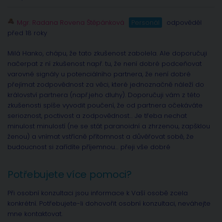
Mgr. Radana Rovena Štěpánková
Personál
odpověděl
před 18 roky
Milá Hanko, chápu, že tato zkušenost zabolela. Ale doporučuji
načerpat z ní zkušenost např. tu, že není dobré podceňovat
varovné signály u potenciálního partnera, že není dobré
přejímat zodpovědnost za věci, které jednoznačně náleží do
království partnera (např.jeho dluhy). Doporučuji vám z této
zkušenosti spíše vyvodit poučení, že od partnera očekáváte
serioznost, poctivost a zodpovědnost… Je třeba nechat
minulost minulostí (ne se stát paranoidní a zhrzenou, zapšklou
ženou) a vnímat vstřícně přítomnost a důvěřovat sobě, že
budoucnost si zařídíte příjemnou… přeji vše dobré
Potřebujete více pomoci?
Při osobní konzultaci jsou informace k Vaší osobě zcela
konkrétní. Potřebujete-li dohovořit osobní konzultaci, neváhejte
mne kontaktovat.