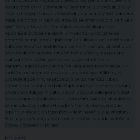
která nas baví a >> společný život.Jelikož byl hodně žárlivý a to
co prováděl on >> automaticky jsem musela provádět já taky
ikdyž to nebyla >> pravda.Několikrát jsem se nevyhla i fyzickému
násilí, ale pořád >> jsem doufala, že se změní.Vzdala jsem se i
vyšší školy a to, co >> jsem dělala jsem dělala jen pro
něj.Bohůžel život se mi obrátil v >> okamžiku, kdy jsme se
pohádali on měl předat jisté peníze klukovi >> od, kterého koupil
auto, ale to se tak nestalo adal se na >> trestnou činnost a po
několika dnech ho také zatkli.Mě teď >> zůstaly jen po něm
dluhy,protože půjčku jsem si vzala já,ze které >> nic
nemam.Nedokážu myslet na jiné věci,jelikož bydlím stále u >>
rodičů v rodinném domku, kde jsme také spolu žili i my >>
dva.Udělal zde mnoho práce.a já se tak nemůžů vůbec
odpoutat od >> toho co bylo.Nejde mi navozovat nové vztahy
prože mám takový >> vnitřní strach pořad.Ztratila jsem hrdost
sebe v samu a nedůvěru >> k lidem.Mám pocit, že chce každý
ze mě udělat jen blbce.Připadám >> si jak ptáček, kterého
vypustili z klece a on tápa kam >> letět.neveří si a je zmatený.
Prosím poraďte mi,jak dál.předem >> děkuji a budu se těšit na
brzkou odpověď >> Hanka
1 Odpovědi