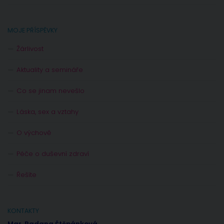
MOJE PŘÍSPĚVKY
Žárlivost
Aktuality a semináře
Co se jinam nevešlo
Láska, sex a vztahy
O výchově
Péče o duševní zdraví
Řešíte
KONTAKTY