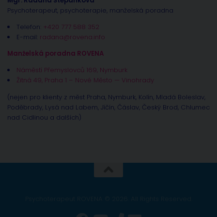
Mgr. Radana Štěpánková
Psychoterapeut, psychoterapie, manželská poradna
Telefon:
+420 777 588 352
E-mail:
radana@rovena.info
Manželská poradna ROVENA
Náměstí Přemyslovců 169, Nymburk
Žitná 49, Praha 1 – Nové Město — Vinohrady
(nejen pro klienty z měst Praha, Nymburk, Kolín, Mladá Boleslav,
Poděbrady, Lysá nad Labem, Jíčín, Čáslav, Český Brod, Chlumec
nad Cidlinou a dalších)
Psychoterapeut ROVENA © 2026. All Rights Reserved.