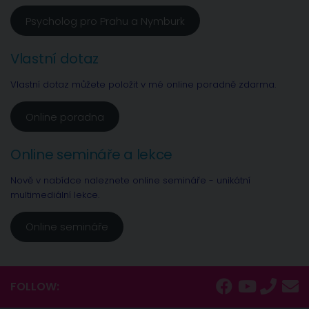
Psycholog pro Prahu a Nymburk
Vlastní dotaz
Vlastní dotaz můžete položit v mé online poradně zdarma.
Online poradna
Online semináře a lekce
Nově v nabídce naleznete online semináře - unikátní
multimediální lekce.
Online semináře
FOLLOW: