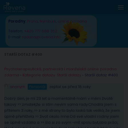
Skip to content
Poradny
:
Praha
,
Nymburk
,
online poradna
Telefon:
+420 777 588 352
E-mail:
radana@rovena.info
STARŠÍ DOTAZ #400
Psychoterapeutická, partnerská i manželská online poradna
zdarma
›
Kategorie dotazu: Starší dotazy
›
Starší dotaz #400
anonym
Personál
zeptal se před 18 roky
Dobrý den, je mi 23 let a momentálně mám v mém životě
takový >> zmatek,že si stím nevím sama rady.Chodila jsem s
přítelem 3 roky, >> z mé strany to byla laská tak veliká, že jsem
úplně přehlížela >> život okolo mne.Od své vlastní rodiny jsem
se úplně vzdálila a >> šla si za svým -mít spolu byt,oba práci,