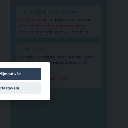
NEJČTENĚJŠÍ PŘÍSPĚVKY A ČLÁNKY
Vše k žárlivosti
– od rad až po inspiraci
Vše o
manželské a partnerské krizi
Rady pro manžele a páry – poradna
TECHNIKA KERP
Technika Kognitivně emoční revitalizace
psychiky – Vaše cesta k harmonii a
výkonnosti duše.
Přijmout vše
Zjistit více o technice KERP
Nastavení