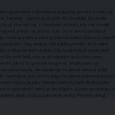
y
dám správnému odborníkovi, pokud ne, prosím o radu, na
 3 letému – synovi se až příliš líbí chodidla. Zpravidla
 to už více než rok. V chladném období, kdy měl člověk
reagoval, přesto se občas stalo, že mi doma sundával
 je, mazlí se s nimi a velmi rychle má erekci. Dokonce objevil
yla bosá – taky erekce, rád si knihu prohlíží. Je to velmi
štěv a děsí mě letní období, kdy bude holých nožek plná
u může rodit fetiš, zda se dá nějakým způsobem jeho
nevím, jak na to správně reagovat. Snažila jsem se
u na nohou bacily, ale nezabralo to, jen se usmíval. Když
akal – nechápal, proč křičím, když má zjevně příjemné pocity..
vněno mnou, že jako miminku jsem mu ráda líbala nožky?
mu to přirozené? Velmi se tím trápím, už jsem se setkala i s
to fetišista. Budu ráda za jakoukoliv reakci. Předem děkuji.