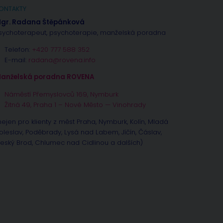
ONTAKTY
gr. Radana Štěpánková
sychoterapeut, psychoterapie, manželská poradna
Telefon:
+420 777 588 352
E-mail:
radana@rovena.info
anželská poradna ROVENA
Náměstí Přemyslovců 169, Nymburk
Žitná 49, Praha 1 – Nové Město — Vinohrady
nejen pro klienty z měst Praha, Nymburk, Kolín, Mladá
oleslav, Poděbrady, Lysá nad Labem, Jíčín, Čáslav,
eský Brod, Chlumec nad Cidlinou a dalších)