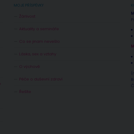
MOJE PŘÍSPĚVKY
K
M
Žárlivost
P
Aktuality a semináře
Co se jinam nevešlo
M
Láska, sex a vztahy
O výchově
(
Péče o duševní zdraví
B
e
Č
Řešíte