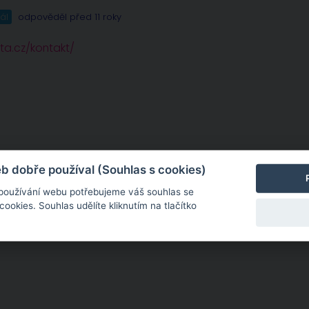
ál
odpověděl před 11 roky
a.cz/kontakt/
 dobře používal (Souhlas s cookies)
 používání webu potřebujeme váš souhlas se
okies. Souhlas udělíte kliknutím na tlačítko
sobě zcela konkrétní. Potřebujete-li dohovořit osobní