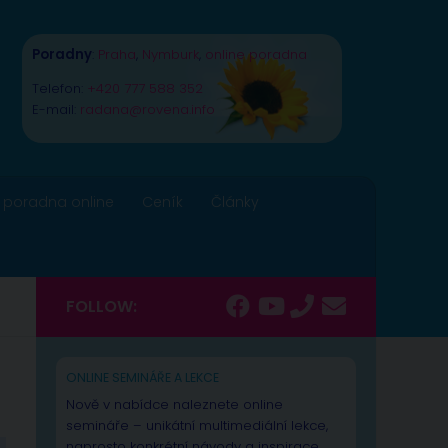
Poradny
:
Praha
,
Nymburk
,
online poradna
Telefon:
+420 777 588 352
E-mail:
radana@rovena.info
 poradna online
Ceník
Články
FOLLOW:
ONLINE SEMINÁŘE A LEKCE
Nově v nabídce naleznete online
semináře – unikátní multimediální lekce,
naprosto konkrétní návody a inspirace.