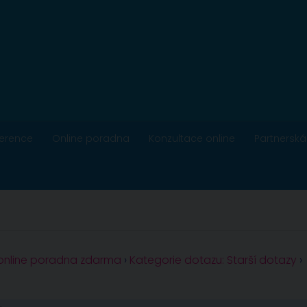
ference
Online poradna
Konzultace online
Partnerská
 online poradna zdarma
›
Kategorie dotazu: Starší dotazy
›