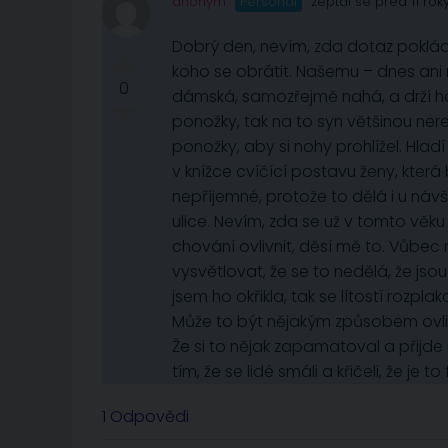
anonym
Personál
zeptal se před 11 rok
Dobrý den, nevím, zda dotaz poklá
koho se obrátit. Našemu – dnes ani ne
0
dámská, samozřejmě nahá, a drží ho
ponožky, tak na to syn většinou ne
ponožky, aby si nohy prohlížel. Hladí
v knížce cvíčící postavu ženy, která b
nepříjemné, protože to dělá i u náv
ulice. Nevím, zda se už v tomto věk
chování ovlivnit, děsí mě to. Vůbec 
vysvětlovat, že se to nedělá, že jso
jsem ho okřikla, tak se lítostí rozpl
Může to být nějakým způsobem ovli
Že si to nějak zapamatoval a přijde 
tím, že se lidé smáli a křičeli, že je 
1 Odpovědi