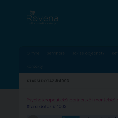
Skip to content
O mně
Semináře
Jak se objednat?
Re
Kontakty
STARŠÍ DOTAZ #4003
Psychoterapeutická, partnerská i manželská
Starší dotaz #4003