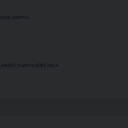
radně zdarma.
nikátní multimediální lekce.