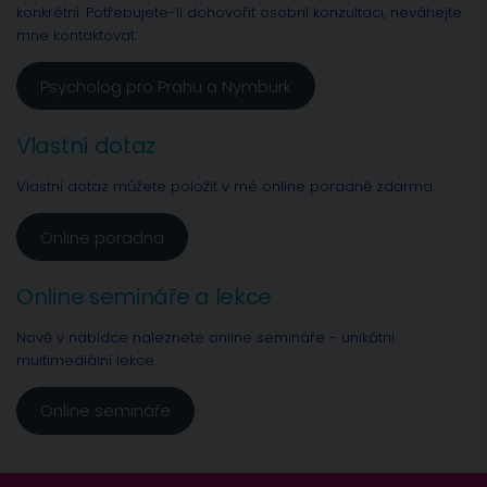
konkrétní. Potřebujete-li dohovořit osobní konzultaci, neváhejte
mne kontaktovat.
Psycholog pro Prahu a Nymburk
Vlastní dotaz
Vlastní dotaz můžete položit v mé online poradně zdarma.
Online poradna
Online semináře a lekce
Nově v nabídce naleznete online semináře - unikátní
multimediální lekce.
Online semináře