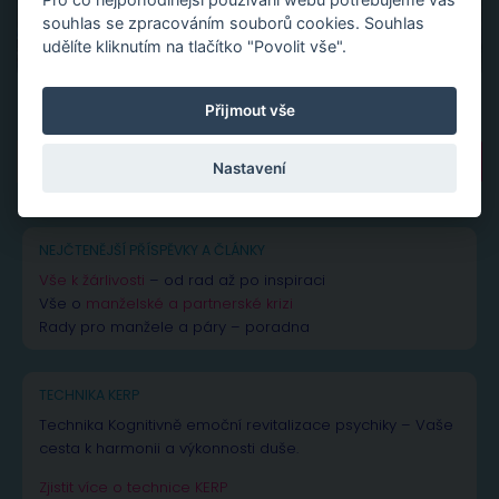
souhlas se zpracováním souborů cookies. Souhlas
udělíte kliknutím na tlačítko "Povolit vše".
Přijmout vše
Vyhledávání
Nastavení
NEJČTENĚJŠÍ PŘÍSPĚVKY A ČLÁNKY
Vše k žárlivosti
– od rad až po inspiraci
Vše o
manželské a partnerské krizi
Rady pro manžele a páry – poradna
TECHNIKA KERP
Technika Kognitivně emoční revitalizace psychiky – Vaše
cesta k harmonii a výkonnosti duše.
Zjistit více o technice KERP