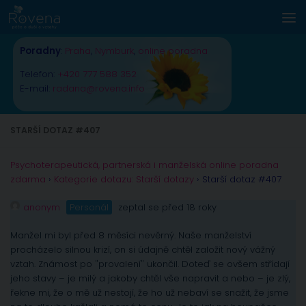
Skip to content
Poradny
:
Praha
,
Nymburk
,
online poradna
Telefon:
+420 777 588 352
E-mail:
radana@rovena.info
STARŠÍ DOTAZ #407
Psychoterapeutická, partnerská i manželská online poradna
zdarma
›
Kategorie dotazu: Starší dotazy
›
Starší dotaz #407
anonym
Personál
zeptal se před 18 roky
Manžel mi byl před 8 měsíci nevěrný. Naše manželství
procházelo silnou krizí, on si údajně chtěl založit nový vážný
vztah. Známost po "provalení" ukončil. Doteď se ovšem střídají
jeho stavy – je milý a jakoby chtěl vše napravit a nebo – je zlý,
řekne mi, že o mě už nestojí, že ho už nebaví se snažit, že jsme