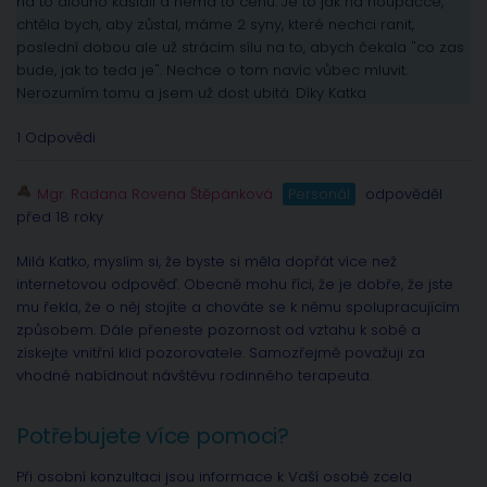
na to dlouho kašlali a nemá to cenu. Je to jak na houpačce,
chtěla bych, aby zůstal, máme 2 syny, které nechci ranit,
poslední dobou ale už strácím sílu na to, abych čekala "co zas
bude, jak to teda je". Nechce o tom navíc vůbec mluvit.
Nerozumím tomu a jsem už dost ubitá. Díky Katka
1 Odpovědi
Mgr. Radana Rovena Štěpánková
Personál
odpověděl
před 18 roky
Milá Katko, myslím si, že byste si měla dopřát více než
internetovou odpověď. Obecně mohu říci, že je dobře, že jste
mu řekla, že o něj stojíte a chováte se k němu spolupracujícím
způsobem. Dále přeneste pozornost od vztahu k sobě a
získejte vnitřní klid pozorovatele. Samozřejmě považuji za
vhodné nabídnout návštěvu rodinného terapeuta.
Potřebujete více pomoci?
Při osobní konzultaci jsou informace k Vaší osobě zcela