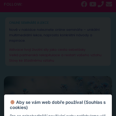
FOLLOW:
ONLINE SEMINÁŘE A LEKCE
Nově v nabídce naleznete online semináře – unikátní
multimediální lekce, naprosto konkrétní návody a
inspirace.
Aktivace tvojí životní síly jako cesta sebelásky
Velká partnerská rekapitulace a restart vašeho vztahu
Slovy ke šťastnému vztahu
Aby se vám web dobře používal (Souhlas s
cookies)
Pro co nejpohodlnější používání webu potřebujeme váš