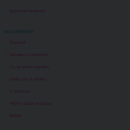
Sportovní terapeut
MOJE PŘÍSPĚVKY
Žárlivost
Aktuality a semináře
Co se jinam nevešlo
Láska, sex a vztahy
O výchově
Péče o duševní zdraví
Řešíte