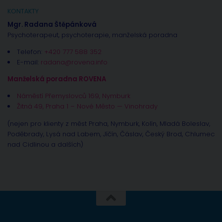
KONTAKTY
Mgr. Radana Štěpánková
Psychoterapeut, psychoterapie, manželská poradna
Telefon:
+420 777 588 352
E-mail:
radana@rovena.info
Manželská poradna ROVENA
Náměstí Přemyslovců 169, Nymburk
Žitná 49, Praha 1 – Nové Město — Vinohrady
(nejen pro klienty z měst Praha, Nymburk, Kolín, Mladá Boleslav,
Poděbrady, Lysá nad Labem, Jíčín, Čáslav, Český Brod, Chlumec
nad Cidlinou a dalších)