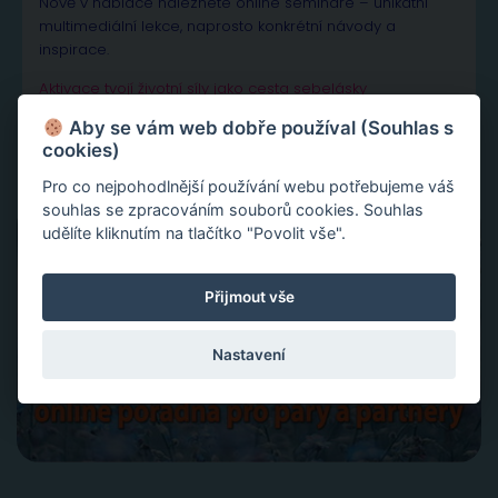
Nově v nabídce naleznete online semináře – unikátní
multimediální lekce, naprosto konkrétní návody a
inspirace.
Aktivace tvojí životní síly jako cesta sebelásky
Velká partnerská rekapitulace a restart vašeho vztahu
Aby se vám web dobře používal (Souhlas s
Slovy ke šťastnému vztahu
cookies)
Pro co nejpohodlnější používání webu potřebujeme váš
souhlas se zpracováním souborů cookies. Souhlas
udělíte kliknutím na tlačítko "Povolit vše".
Přijmout vše
Nastavení