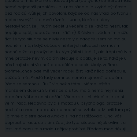
situace o mně. Máme střídavou péči (po týdnu) se kterou malá
nemá nejmenší problém. Je u nás ráda a je zvyklá být často
bez rodičů kvůli jejich povolání. Když se od nás vrací po týdnu k
matce vymýšlí si o mně různé situace, které se nikdy
nestaly(např. že ji nutím sedět u večeře a že když to nesní, tak
nepůjde spát, nebo, že na ni křičím). S čistým svědomím můžu
říct, že tyto situace se nikdy nestaly a naopak jsem na malou
hodně mírná, i když občas v některých situacích se musím
hodně držet a prodýchat to. Vymýšlí si i jiné lži, ale trápí mě ty o
mně, protože nevím, co tím sleduje a opakuje se to. Když je u
nás hraji si s ní víc, než otec, děláme spolu úkoly, vaříme,
tvoříme…chce ode mě večer raději číst, když něco potřebuje,
požádá mě….Prostě tady semnou nemá nejmenší problém.
Ráda se semnou i "tulí" víc, než s tátou. Máme ještě s
manželem dcerku 3,5 měsíce a s tou malá nemá nejmenší
problém. Vůbec na ni nežárlí. Všude se s ní chlubí a je za ni
velmi ráda. Nedávno byla s matkou u psychologa, protože
nechtěla chodit na kroužek a hodně se vztekala. Mluvili tam prý
i o mně a o strejdovi a Anička si na násstěžovala. Chci vás
poprosit o radu, co s tím. Zda jde tyto situace nějak ovlivnit a
jestli má cenu, to s malou nějak probírat. Předem moc děkuji.