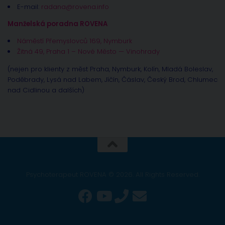
E-mail:
radana@rovena.info
Manželská poradna ROVENA
Náměstí Přemyslovců 169, Nymburk
Žitná 49, Praha 1 – Nové Město — Vinohrady
(nejen pro klienty z měst Praha, Nymburk, Kolín, Mladá Boleslav,
Poděbrady, Lysá nad Labem, Jíčín, Čáslav, Český Brod, Chlumec
nad Cidlinou a dalších)
Psychoterapeut ROVENA © 2026. All Rights Reserved.