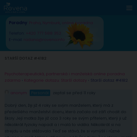
Skip to content
Poradny
:
Praha
,
Nymburk
,
online poradna
Telefon:
+420 777 588 352
E-mail:
radana@rovena.info
STARŠÍ DOTAZ #4182
Psychoterapeutická, partnerská i manželská online poradna
zdarma
›
Kategorie dotazu: Starší dotazy
›
Starší dotaz #4182
anonym
Personál
zeptal se před 11 roky
Dobrý den, žiji již 4 roky se svým manželem, který má z
předešlého manželství dceru, která začala od září chodit do
školy. Její matka žije již cca 3 roky se svým přítelem, který ji už
několikrát fyzicky napadl a i malá to viděla. Několikrát si na
strejdu u nás stěžovala. Teď se stává, že si vymýšlí i různé