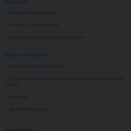
MÉDIA O MNĚ
Hostem v televizi Metropol
Hostem ve Všechnopárty
Rozhovory se mnou jako s terapeutem
MOHLO BY VÁS ZAJÍMAT
FAQ (často kladené dotazy)
Psychoterapeutická, partnerská i manželská online poradna
zdarma
Semináře
Sportovní terapeut
MOJE PŘÍSPĚVKY