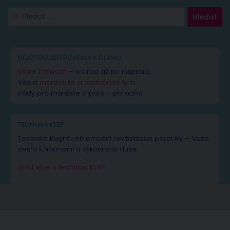
Vyhledávání
NEJČTENĚJŠÍ PŘÍSPĚVKY A ČLÁNKY
Vše k žárlivosti
– od rad až po inspiraci
Vše o
manželské a partnerské krizi
Rady pro manžele a páry – poradna
TECHNIKA KERP
Technika Kognitivně emoční revitalizace psychiky – Vaše
cesta k harmonii a výkonnosti duše.
Zjistit více o technice KERP