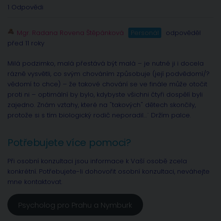
1 Odpovědi
Mgr. Radana Rovena Štěpánková
Personál
odpověděl
před 11 roky
Milá podzimko, malá přestává být malá – je nutné ji i docela
rázně vysvětli, co svým chováním způsobuje (její podvědomí/?
vědomí to chce) – že takové chování se ve finále může otočit
proti ni – optimální by bylo, kdybyste všichni čtyři dospělí byli
zajedno. Znám vztahy, které na "takových" dětech skončily,
protože si s tím biologický rodič neporadil…¨ Držím palce.
Potřebujete více pomoci?
Při osobní konzultaci jsou informace k Vaší osobě zcela
konkrétní. Potřebujete-li dohovořit osobní konzultaci, neváhejte
mne kontaktovat.
Psycholog pro Prahu a Nymburk