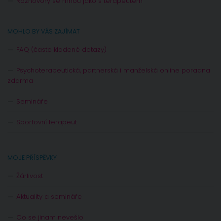
Rozhovory se mnou jako s terapeutem
MOHLO BY VÁS ZAJÍMAT
FAQ (často kladené dotazy)
Psychoterapeutická, partnerská i manželská online poradna
zdarma
Semináře
Sportovní terapeut
MOJE PŘÍSPĚVKY
Žárlivost
Aktuality a semináře
Co se jinam nevešlo