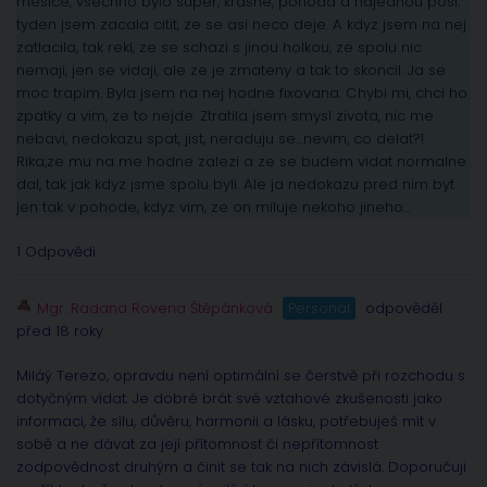
mesice, vsechno bylo super, krasne, pohoda a najednou posl.
tyden jsem zacala citit, ze se asi neco deje. A kdyz jsem na nej
zatlacila, tak rekl, ze se schazi s jinou holkou, ze spolu nic
nemaji, jen se vidaji, ale ze je zmateny a tak to skoncil. Ja se
moc trapim. Byla jsem na nej hodne fixovana. Chybi mi, chci ho
zpatky a vim, ze to nejde. Ztratila jsem smysl zivota, nic me
nebavi, nedokazu spat, jist, neraduju se…nevim, co delat?!
Rika,ze mu na me hodne zalezi a ze se budem vidat normalne
dal, tak jak kdyz jsme spolu byli. Ale ja nedokazu pred nim byt
jen tak v pohode, kdyz vim, ze on miluje nekoho jineho…
1 Odpovědi
Mgr. Radana Rovena Štěpánková
Personál
odpověděl
před 18 roky
Miláý Terezo, opravdu není optimální se čerstvě při rozchodu s
dotyčným vídat. Je dobré brát své vztahové zkušenosti jako
informaci, že sílu, důvěru, harmonii a lásku, potřebuješ mít v
sobě a ne dávat za její přítomnost či nepřítomnost
zodpovědnost druhým a činit se tak na nich závislá. Doporučuji