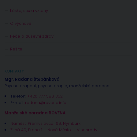
Láska, sex a vztahy
O výchově
Péče o duševní zdraví
Řešíte
KONTAKTY
Mgr. Radana Štěpánková
Psychoterapeut, psychoterapie, manželská poradna
Telefon:
+420 777 588 352
E-mail:
radana@rovena.info
Manželská poradna ROVENA
Náměstí Přemyslovců 169, Nymburk
Žitná 49, Praha 1 – Nové Město — Vinohrady