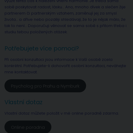
využít tento čas k nalezení vnitřní harmonie. Je třeba sama
sobě poskytovat radost, lásku… Ano, mnoho dívek a slečen žije
partnerem či partnerským vztahem, zaměnují jej za smysl
života… a dříve nebo později shledávají, že to je nějak málo, že
tak to není… Doporučuji věnovat se sama sobě s přitom třeba i
studiu tebou položených otázek.
Potřebujete více pomoci?
Při osobní konzultaci jsou informace k Vaší osobě zcela
konkrétní. Potřebujete-li dohovořit osobní konzultaci, neváhejte
mne kontaktovat.
Psycholog pro Prahu a Nymburk
Vlastní dotaz
Vlastní dotaz můžete položit v mé online poradně zdarma.
Online poradna