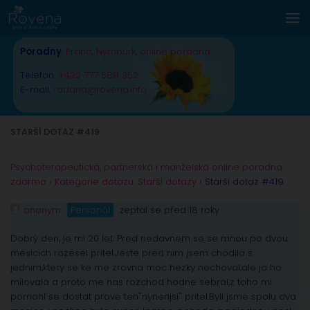
Skip to content
Poradny
:
Praha
,
Nymburk
,
online poradna
Telefon:
+420 777 588 352
E-mail:
radana@rovena.info
STARŠÍ DOTAZ #419
Psychoterapeutická, partnerská i manželská online poradna
zdarma
›
Kategorie dotazu: Starší dotazy
›
Starší dotaz #419
anonym
Personál
zeptal se před 18 roky
Dobrý den, je mi 20 let. Pred nedavnem se se mnou po dvou
mesicich rozesel pritel.Jeste pred nim jsem chodila s
jednim,ktery se ke me zrovna moc hezky nechoval,ale ja ho
milovala a proto me nas rozchod hodne sebral,z toho mi
pomohl se dostat prave ten"nynenjsi" pritel.Byli jsme spolu dva