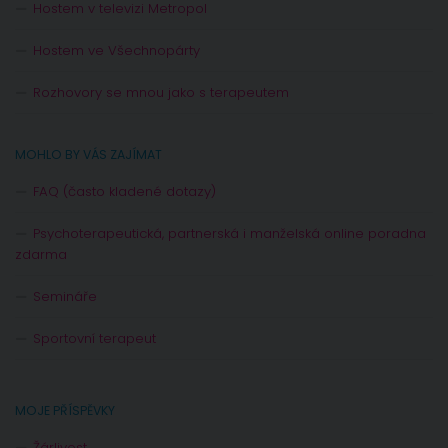
Hostem v televizi Metropol
Hostem ve Všechnopárty
Rozhovory se mnou jako s terapeutem
MOHLO BY VÁS ZAJÍMAT
FAQ (často kladené dotazy)
Psychoterapeutická, partnerská i manželská online poradna
zdarma
Semináře
Sportovní terapeut
MOJE PŘÍSPĚVKY
Žárlivost