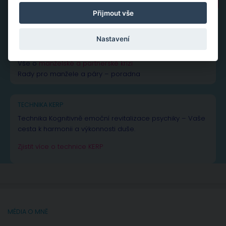
Přijmout vše
NEJČTENĚJŠÍ PŘÍSPĚVKY A ČLÁNKY
Nastavení
Vše k žárlivosti
– od rad až po inspiraci
Vše o
manželské a partnerské krizi
Rady pro manžele a páry – poradna
TECHNIKA KERP
Technika Kognitivně emoční revitalizace psychiky – Vaše
cesta k harmonii a výkonnosti duše.
Zjistit více o technice KERP
MÉDIA O MNĚ