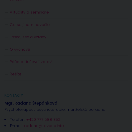
Aktuality a semináře
Co se jinam nevešlo
Láska, sex a vztahy
O výchově
Péče o duševní zdraví
Řešíte
KONTAKTY
Mgr. Radana Štěpánková
Psychoterapeut, psychoterapie, manželská poradna
Telefon:
+420 777 588 352
E-mail:
radana@rovena.info