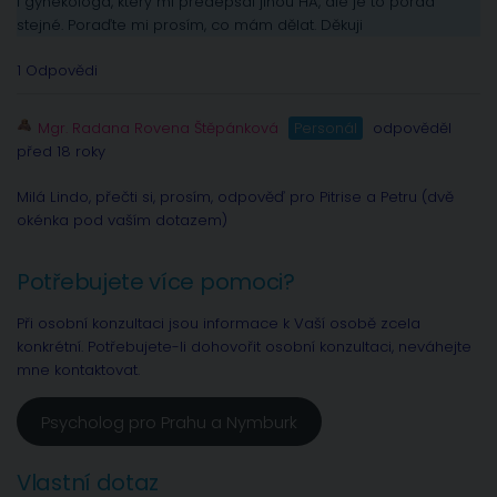
i gynekologa, který mi předepsal jinou HA, ale je to pořád
stejné. Poraďte mi prosím, co mám dělat. Děkuji
1 Odpovědi
Mgr. Radana Rovena Štěpánková
Personál
odpověděl
před 18 roky
Milá Lindo, přečti si, prosím, odpověď pro Pitrise a Petru (dvě
okénka pod vaším dotazem)
Potřebujete více pomoci?
Při osobní konzultaci jsou informace k Vaší osobě zcela
konkrétní. Potřebujete-li dohovořit osobní konzultaci, neváhejte
mne kontaktovat.
Psycholog pro Prahu a Nymburk
Vlastní dotaz