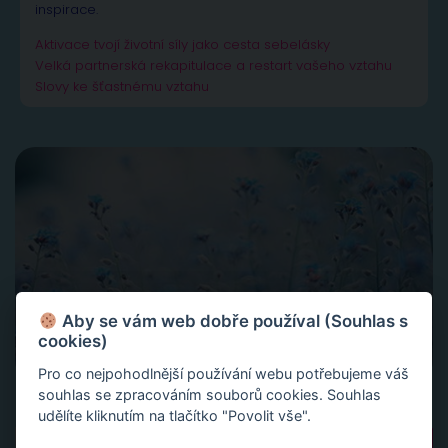
inspirace.
Aktivace tvojí životní síly jako cesta sebelásky
Velká partnerská rekapitulace a restart vašeho vztahu
Slovy ke šťastnému vztahu
Aby se vám web dobře používal (Souhlas s
cookies)
Pro co nejpohodlnější používání webu potřebujeme váš
souhlas se zpracováním souborů cookies. Souhlas
udělíte kliknutím na tlačítko "Povolit vše".
Vyhledávání