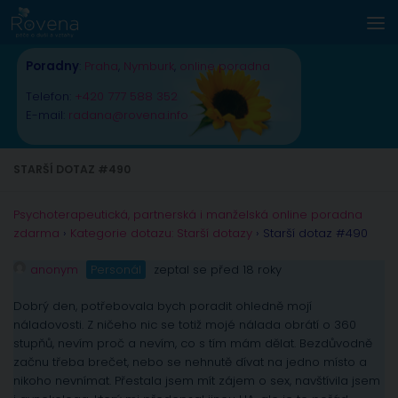
Skip to content
Poradny
:
Praha
,
Nymburk
,
online poradna
Telefon:
+420 777 588 352
E-mail:
radana@rovena.info
STARŠÍ DOTAZ #490
Psychoterapeutická, partnerská i manželská online poradna
zdarma
›
Kategorie dotazu: Starší dotazy
›
Starší dotaz #490
anonym
Personál
zeptal se před 18 roky
Dobrý den, potřebovala bych poradit ohledně mojí
náladovosti. Z ničeho nic se totiž mojé nálada obrátí o 360
stupňů, nevím proč a nevím, co s tím mám dělat. Bezdůvodně
začnu třeba brečet, nebo se nehnutě dívat na jedno místo a
nikoho nevnímat. Přestala jsem mít zájem o sex, navštívila jsem