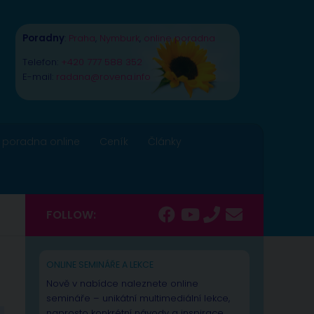
Poradny
:
Praha
,
Nymburk
,
online poradna
Telefon:
+420 777 588 352
E-mail:
radana@rovena.info
 poradna online
Ceník
Články
FOLLOW:
ONLINE SEMINÁŘE A LEKCE
Nově v nabídce naleznete online
semináře – unikátní multimediální lekce,
naprosto konkrétní návody a inspirace.