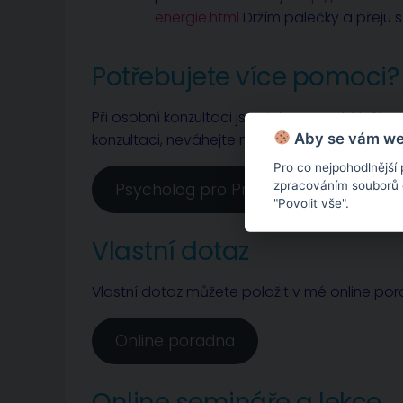
energie.html
Držím palečky a přeju sí
Potřebujete více pomoci?
Při osobní konzultaci jsou informace k Vaší o
Aby se vám web
konzultaci, neváhejte mne kontaktovat.
Pro co nejpohodlnější
zpracováním souborů co
Psycholog pro Prahu a Nymburk
"Povolit vše".
Vlastní dotaz
Vlastní dotaz můžete položit v mé online po
Online poradna
Online semináře a lekce