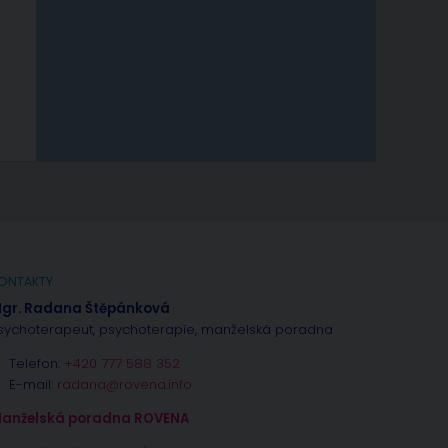
ONTAKTY
gr. Radana Štěpánková
sychoterapeut, psychoterapie, manželská poradna
Telefon:
+420 777 588 352
E-mail:
radana@rovena.info
anželská poradna ROVENA