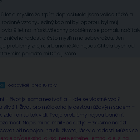
ky
6 let a myslím že trpím depresí.Měla jsem velice těžké a
rodinné vztahy.Jediný kdo mi byl oporou, byl můj
bylo 9 let na infarkt.Všechny problémy se pomalu načítal
ám z ničeho radost a čsto myslím na sebevraždu. Jen
e problémy znějí asi banálně.Ale nejsou.Chtěla bych od
vota.Prsím poradte mi.Děkuji Vám.
ál
odpověděl před 18 roky
í – život jsi sama nestvořila – kde se vlastně vzal?
síly žít. Život pro málokoho je cestou růžovým sadem –
zda i on to tak vidí. Tvoje problémy nejsou banální,
ozornost. Napiš mi na mail -odkud jsi – zkusíme nalézt
ovat při napojení na sílu života, lásky a radosti. Můžeš se
energie.cz/deeksha-diksa-neuveritelne-jemna-ale-silna-