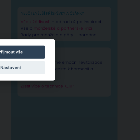
NEJČTENĚJŠÍ PŘÍSPĚVKY A ČLÁNKY
Vše k žárlivosti
– od rad až po inspiraci
Vše o
manželské a partnerské krizi
Rady pro manžele a páry – poradna
Přijmout vše
TECHNIKA KERP
Technika Kognitivně emoční revitalizace
Nastavení
psychiky – Vaše cesta k harmonii a
výkonnosti duše.
Zjistit více o technice KERP