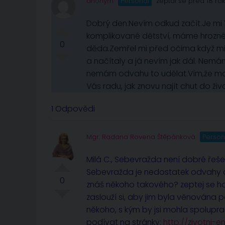
anonym
Personál
zeptal se před 18 ro
Dobrý den.Nevím odkud začít.Je mi 1
komplikované dětství, máme hrozné 
0
děda.Zemřel mi před očima když mi 
a načítaly a já nevím jak dál. Nem
nemám odvahu to udělat.Vím,že moj
Vás radu, jak znovu najít chut do ži
1 Odpovědi
Mgr. Radana Rovena Štěpánková
Person
Milá C., Sebevražda není dobré řešen
Sebevražda je nedostatek odvahy a 
0
znáš někoho takového? zeptej se ho, 
zaslouží si, aby jim byla věnována p
někoho, s kým by jsi mohla spoluprac
podívat na stránky:
http://zivotni-