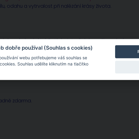
lu, odahu a vytrvalost při nalézání krásy života.
sobě zcela konkrétní. Potřebujete-li dohovořit osobní
 dobře používal (Souhlas s cookies)
 používání webu potřebujeme váš souhlas se
okies. Souhlas udělíte kliknutím na tlačítko
radně zdarma.