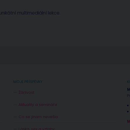
nikátní multimediální lekce.
MOJE PŘÍSPĚVKY
K
M
Žárlivost
P
Aktuality a semináře
Co se jinam nevešlo
M
Láska, sex a vztahy