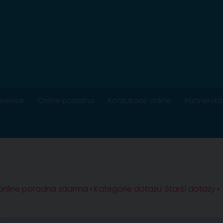
ference
Online poradna
Konzultace online
Partnerská
 online poradna zdarma
›
Kategorie dotazu: Starší dotazy
›