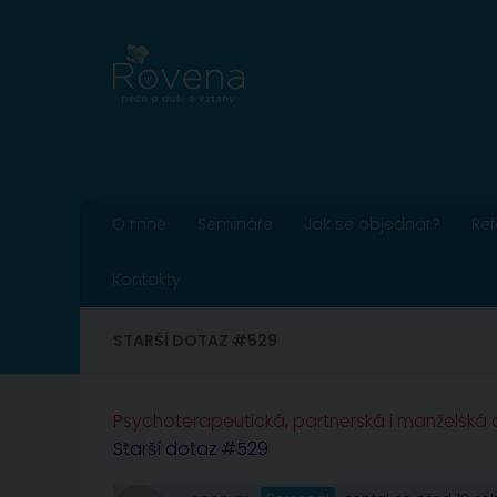
Skip to content
O mně
Semináře
Jak se objednat?
Re
Kontakty
STARŠÍ DOTAZ #529
Psychoterapeutická, partnerská i manželská
Starší dotaz #529