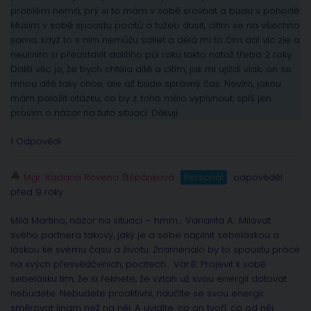
problém nemá, prý si to mám v sobě srovnat a budu v pohodě.
Musím v sobě spoustu pocitů a tužeb dusit, cítím se na všechno
sama, když to s ním nemůžu sdílet a dělá mi to čím dál víc zle a
neumím si představit dalšího půl roku takto natož třeba 2 roky.
Další věc je, že bych chtěla dítě a cítím, jak mi ujíždí vlak; on se
mnou dítě taky chce, ale až bude správný čas. Nevím, jakou
mám položit otázku, co by z toho mělo vyplynout, spíš jen
prosím o názor na tuto situaci. Děkuji
1 Odpovědi
Mgr. Radana Rovena Štěpánková
Personál
odpověděl
před 9 roky
Milá Martino, názor na situaci – hmm… Varianta A.: Milovat
svého partnera takový, jaký je a sebe naplnit sebeláskou a
láskou ke svému času a životu. Znamenalo by to spoustu práce
na svých přesvědčeních, pocitech… Var.B: Projevit k sobě
sebelásku tím, že si řeknete, že vztah už svou energií dotovat
nebudete. Nebudete proaktivní, naučíte se svou energii
směrovat jinam než na něj. A uvidíte, co on tvoří, co od něj