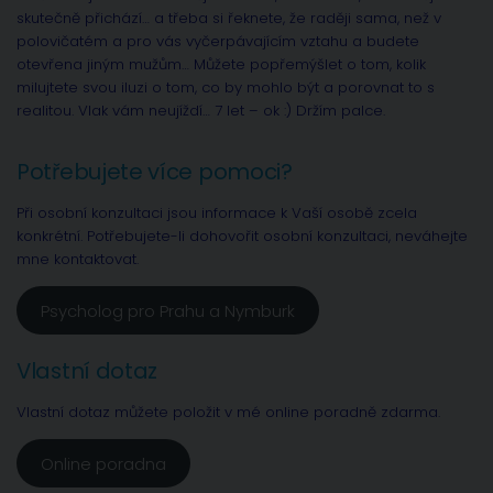
skutečně přichází… a třeba si řeknete, že raději sama, než v
polovičatém a pro vás vyčerpávajícím vztahu a budete
otevřena jiným mužům… Můžete popřemýšlet o tom, kolik
milujtete svou iluzi o tom, co by mohlo být a porovnat to s
realitou. Vlak vám neujíždí… 7 let – ok :) Držím palce.
Potřebujete více pomoci?
Při osobní konzultaci jsou informace k Vaší osobě zcela
konkrétní. Potřebujete-li dohovořit osobní konzultaci, neváhejte
mne kontaktovat.
Psycholog pro Prahu a Nymburk
Vlastní dotaz
Vlastní dotaz můžete položit v mé online poradně zdarma.
Online poradna