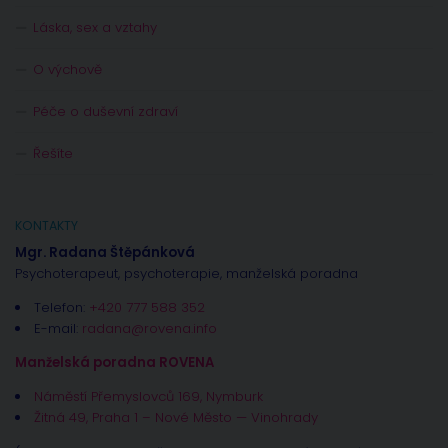
Láska, sex a vztahy
O výchově
Péče o duševní zdraví
Řešíte
KONTAKTY
Mgr. Radana Štěpánková
Psychoterapeut, psychoterapie, manželská poradna
Telefon:
+420 777 588 352
E-mail:
radana@rovena.info
Manželská poradna ROVENA
Náměstí Přemyslovců 169, Nymburk
Žitná 49, Praha 1 – Nové Město — Vinohrady