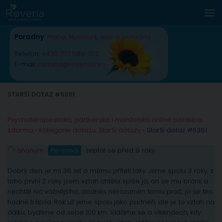
Skip to content
Poradny
:
Praha
,
Nymburk
,
online poradna
Telefon:
+420 777 588 352
E-mail:
radana@rovena.info
STARŠÍ DOTAZ #5361
Psychoterapeutická, partnerská i manželská online poradna
zdarma
›
Kategorie dotazu: Starší dotazy
›
Starší dotaz #5361
anonym
Personál
zeptal se před 9 roky
Dobrý den, je mi 36 let a mému příteli taky. Jsme spolu 3 roky, z
toho první 2 roky jsem vztah chtěla spíše já, on se mu bránil a
nechtěl nic vážnějšího, dodnes nerozumím tomu proč, já se tím
hodně trápila. Rok už jsme spolu jako partneři, ale je to vztah na
dálku, bydlíme od sebe 100 km. Vídáme se o víkendech, kdy