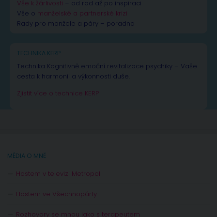
Vše k žárlivosti
– od rad až po inspiraci
Vše o
manželské a partnerské krizi
Rady pro manžele a páry – poradna
TECHNIKA KERP
Technika Kognitivně emoční revitalizace psychiky – Vaše
cesta k harmonii a výkonnosti duše.
Zjistit více o technice KERP
MÉDIA O MNĚ
Hostem v televizi Metropol
Hostem ve Všechnopárty
Rozhovory se mnou jako s terapeutem