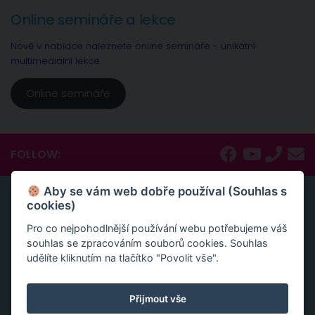
Online semináře a lekce
Nově v nabídce naleznete online semináře - unikátní
multimediální lekce.
Online semináře
FOLLOW:
Aby se vám web dobře používal (Souhlas s
ONLINE SEMINÁŘE A LEKCE
cookies)
Nově v nabídce naleznete online semináře – unikátní
Pro co nejpohodlnější používání webu potřebujeme váš
multimediální lekce, naprosto konkrétní návody a
souhlas se zpracováním souborů cookies. Souhlas
inspirace.
udělíte kliknutím na tlačítko "Povolit vše".
Aktivace tvojí životní síly jako cesta sebelásky
Velká partnerská rekapitulace a restart vašeho vztahu
Přijmout vše
Slovy ke šťastnému vztahu