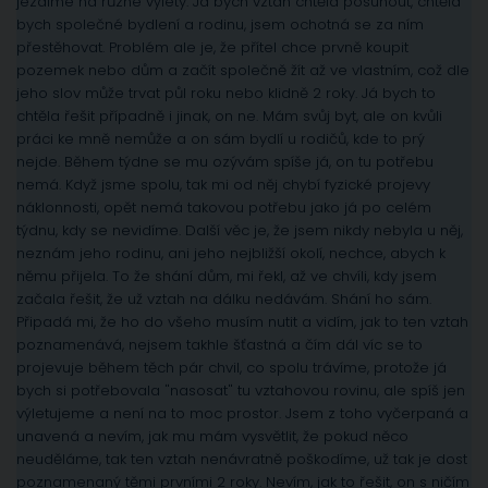
jezdíme na různé výlety. Já bych vztah chtěla posunout, chtěla
bych společné bydlení a rodinu, jsem ochotná se za ním
přestěhovat. Problém ale je, že přítel chce prvně koupit
pozemek nebo dům a začít společně žít až ve vlastním, což dle
jeho slov může trvat půl roku nebo klidně 2 roky. Já bych to
chtěla řešit případně i jinak, on ne. Mám svůj byt, ale on kvůli
práci ke mně nemůže a on sám bydlí u rodičů, kde to prý
nejde. Během týdne se mu ozývám spíše já, on tu potřebu
nemá. Když jsme spolu, tak mi od něj chybí fyzické projevy
náklonnosti, opět nemá takovou potřebu jako já po celém
týdnu, kdy se nevidíme. Další věc je, že jsem nikdy nebyla u něj,
neznám jeho rodinu, ani jeho nejbližší okolí, nechce, abych k
němu přijela. To že shání dům, mi řekl, až ve chvíli, kdy jsem
začala řešit, že už vztah na dálku nedávám. Shání ho sám.
Připadá mi, že ho do všeho musím nutit a vidím, jak to ten vztah
poznamenává, nejsem takhle šťastná a čím dál víc se to
projevuje během těch pár chvil, co spolu trávíme, protože já
bych si potřebovala "nasosat" tu vztahovou rovinu, ale spíš jen
výletujeme a není na to moc prostor. Jsem z toho vyčerpaná a
unavená a nevím, jak mu mám vysvětlit, že pokud něco
neuděláme, tak ten vztah nenávratně poškodíme, už tak je dost
poznamenaný těmi prvními 2 roky. Nevím, jak to řešit, on s ničím