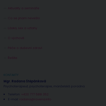
Aktuality a semináře
Co se jinam nevešlo
Láska, sex a vztahy
O výchově
Péče o duševní zdraví
Řešíte
KONTAKTY
Mgr. Radana Štěpánková
Psychoterapeut, psychoterapie, manželská poradna
Telefon:
+420 777 588 352
E-mail:
radana@rovena.info