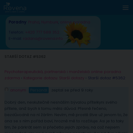
Skip to content
Poradny
:
Praha
,
Nymburk
,
online poradna
Telefon:
+420 777 588 352
E-mail:
radana@rovena.info
STARŠÍ DOTAZ #5362
Psychoterapeutická, partnerská i manželská online poradna
zdarma
›
Kategorie dotazu: Starší dotazy
›
Starší dotaz #5362
anonym
Personál
zeptal se před 9 roky
Dobrý den, neskutečně nesnáším bývalou přítelkyni svého
přítele, aniž bych k tomu měla důvod. Přesně řečeno,
bezdůvodně na ní žárlím. Nevím, mě prostě štve už jenom to, že
ona se s ním pořád baví, hrozně mě to rozčiluje. Asi je to taky
tim, že párkrát sem si přečetla jejich zprávy, na což nejsem