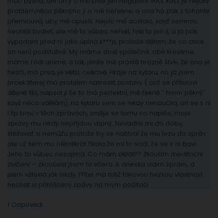
moc pyšná, ale on jí o mě píše jen negativní věci, když je nějaký
problém,něco pěknýho jí o mě neřekne, a ona ho pak z tohohle
přemlouvá, aby mě opustil. Nejvíc mě dostalo, když semnou
nechtěl bydlet, ale mě to vůbec neřekl, řekl to jen jí, a já pak
vypadam před ní jako úplná k***a, protože dělam, že co chce
on není podstatné. My máme dost společné, obě kreslíme,
máme rádi anime, a tak, jenže mě prostě hrozně štve, že ona je
hezčí, má prsa, je větší, celkově. Hraje na kytaru, no já jsem
prcek kterej má problém nakreslit postavy ( což se přítelovi
děsně líbí, napsal jí že to má perfektní, mě řekně " hmm pěkný"
když něco udělám), na kytaru sem se nikdy nenaučila, on se s ní
i líp baví v těch zprávách, směje se tomu co napíše, moje
zprávy mu nikdy nepřijdou vtipný. Nevadila mi do doby,
stěžovat si nemůžu protože by se naštval že mu lezu do zpráv,
ale už sem mu několikrát říkala že mi to vadí, že se s ní baví.
Jeho to vůbec nezajímá. Co mám dělat?? Zkouším meditační
cvičení – zkoušela jsem to včera. A dneska vidim zprávy, a
jsem vzteklá jak nikdy. Přítel má totiž takovou hezkou vlastnost
nechat si přihlášený zpávy na mým počítači.
1 Odpovědi