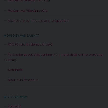
Hostem v televizi Metropol
Hostem ve Všechnopárty
Rozhovory se mnou jako s terapeutem
MOHLO BY VÁS ZAJÍMAT
FAQ (často kladené dotazy)
Psychoterapeutická, partnerská i manželská online poradna
zdarma
Semináře
Sportovní terapeut
MOJE PŘÍSPĚVKY
Žárlivost