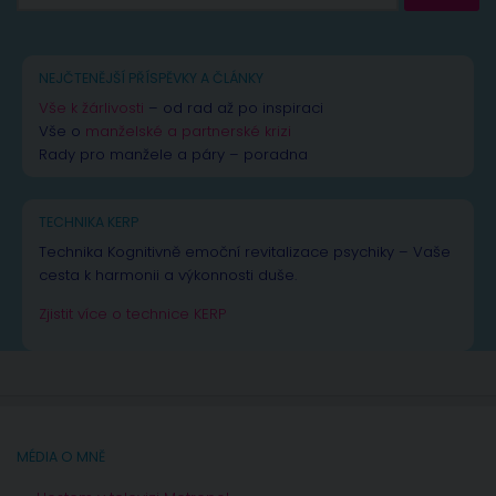
NEJČTENĚJŠÍ PŘÍSPĚVKY A ČLÁNKY
Vše k žárlivosti
– od rad až po inspiraci
Vše o
manželské a partnerské krizi
Rady pro manžele a páry – poradna
TECHNIKA KERP
Technika Kognitivně emoční revitalizace psychiky – Vaše
cesta k harmonii a výkonnosti duše.
Zjistit více o technice KERP
MÉDIA O MNĚ