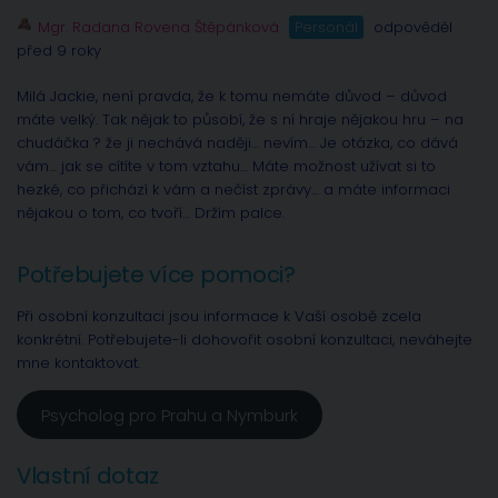
Mgr. Radana Rovena Štěpánková
Personál
odpověděl
před 9 roky
Milá Jackie, není pravda, že k tomu nemáte důvod – důvod
máte velký. Tak nějak to působí, že s ní hraje nějakou hru – na
chudáčka ? že ji nechává naději… nevím… Je otázka, co dává
vám… jak se cítíte v tom vztahu… Máte možnost užívat si to
hezké, co přichází k vám a nečíst zprávy… a máte informaci
nějakou o tom, co tvoří… Držím palce.
Potřebujete více pomoci?
Při osobní konzultaci jsou informace k Vaší osobě zcela
konkrétní. Potřebujete-li dohovořit osobní konzultaci, neváhejte
mne kontaktovat.
Psycholog pro Prahu a Nymburk
Vlastní dotaz