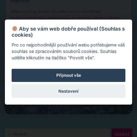
inspirace.
Aktivace tvojí životní síly jako cesta sebelásky
Velká partnerská rekapitulace a restart vašeho vztahu
Slovy ke šťastnému vztahu
Aby se vám web dobře používal (Souhlas s
cookies)
Pro co nejpohodlnější používání webu potřebujeme váš
souhlas se zpracováním souborů cookies. Souhlas
udělíte kliknutím na tlačítko "Povolit vše".
Přijmout vše
Nastavení
Vyhledávání