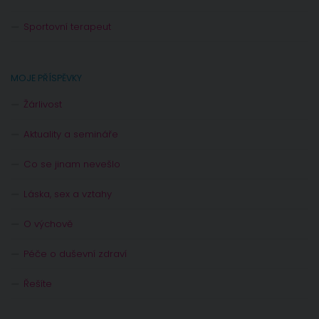
Sportovní terapeut
MOJE PŘÍSPĚVKY
Žárlivost
Aktuality a semináře
Co se jinam nevešlo
Láska, sex a vztahy
O výchově
Péče o duševní zdraví
Řešíte