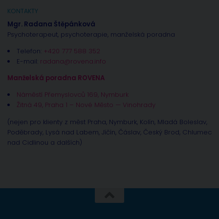
KONTAKTY
Mgr. Radana Štěpánková
Psychoterapeut, psychoterapie, manželská poradna
Telefon:
+420 777 588 352
E-mail:
radana@rovena.info
Manželská poradna ROVENA
Náměstí Přemyslovců 169, Nymburk
Žitná 49, Praha 1 – Nové Město — Vinohrady
(nejen pro klienty z měst Praha, Nymburk, Kolín, Mladá Boleslav,
Poděbrady, Lysá nad Labem, Jíčín, Čáslav, Český Brod, Chlumec
nad Cidlinou a dalších)