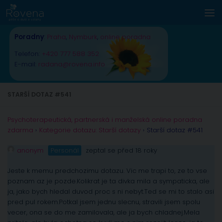
Skip to content
Poradny
:
Praha
,
Nymburk
,
online poradna
Telefon:
+420 777 588 352
E-mail:
radana@rovena.info
STARŠÍ DOTAZ #541
Psychoterapeutická, partnerská i manželská online poradna
zdarma
›
Kategorie dotazu: Starší dotazy
›
Starší dotaz #541
anonym
Personál
zeptal se před 18 roky
Jeste k memu predchozimu dotazu. Vic me trapi to, ze to vse
poznam az je pozde.Kolikrat je ta divka mila a sympaticka, ale
ja, jako bych hledal duvod proc s ni nebyt.Ted se mi to stalo asi
pred pul rokem.Potkal jsem jednu slecnu, stravili jsem spolu
vecer, ona se do me zamilovala, ale ja bych chladnej.Mela