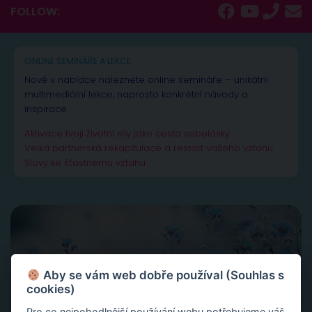
FOLLOW:
ONLINE SEMINÁŘE A LEKCE
Nově v nabídce naleznete online semináře – unikátní
multimediální lekce, naprosto konkrétní návody a
inspirace.
Aktivace tvojí životní síly jako cesta sebelásky
Velká partnerská rekapitulace a restart vašeho vztahu
Slovy ke šťastnému vztahu
Aby se vám web dobře používal (Souhlas s
cookies)
Pro co nejpohodlnější používání webu potřebujeme váš