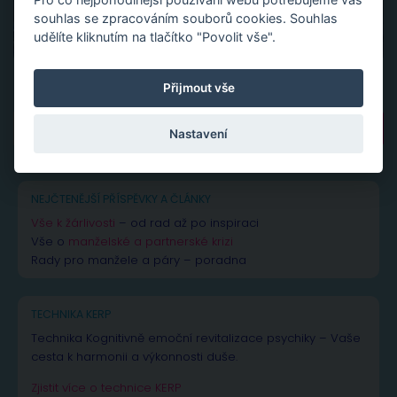
souhlas se zpracováním souborů cookies. Souhlas
udělíte kliknutím na tlačítko "Povolit vše".
Přijmout vše
Vyhledávání
Nastavení
NEJČTENĚJŠÍ PŘÍSPĚVKY A ČLÁNKY
Vše k žárlivosti
– od rad až po inspiraci
Vše o
manželské a partnerské krizi
Rady pro manžele a páry – poradna
TECHNIKA KERP
Technika Kognitivně emoční revitalizace psychiky – Vaše
cesta k harmonii a výkonnosti duše.
Zjistit více o technice KERP