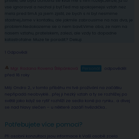
pritele, ale byla ochotna se kvuli me s nim rozejit.Jenze, ja to
vse ignoroval a nechal ji byt.Ted ma spokojenejsi vztah nez
mela pred tim.A ja jsem zjistil, ze bych s ni byl nesmirne
stastnej.Jsme v kontatku, ale jakmile zabrousime na nas dva, je
problem.Nedokazeme se o nem bavit.Vime oba, ze nam na
nasem vztahu, pratelskem, zalezi, ale vzdy to dopadne
katastrofalne. Muze te poradit.? Dekuji.
1 Odpovědi
Mgr. Radana Rovena Štěpánková
Personál
odpověděl
před 18 roky
Milý Ondro 2., v tomto příběhu mi tvé prožívání na začátku
nepřipadá neobvyklé… přej ji hezký vztah a ty se rozhlížej po
světě jako když se rytíř rozhlíží ze sedla koně po rynku… a dívej
se nad hlavy slečen – u některé zazáří hvězdička…
Potřebujete více pomoci?
Při osobní konzultaci jsou informace k Vaší osobě zcela