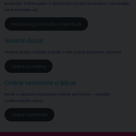
konkrétní. Potřebujete-li dohovořit osobní konzultaci, neváhejte
mne kontaktovat.
Psycholog pro Prahu a Nymburk
Vlastní dotaz
Vlastní dotaz můžete položit v mé online poradně zdarma.
Online poradna
Online semináře a lekce
Nově v nabídce naleznete online semináře - unikátní
multimediální lekce.
Online semináře