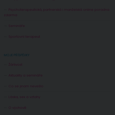
Psychoterapeutická, partnerská i manželská online poradna
zdarma
Semináře
Sportovní terapeut
MOJE PŘÍSPĚVKY
Žárlivost
Aktuality a semináře
Co se jinam nevešlo
Láska, sex a vztahy
O výchově