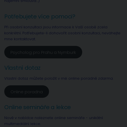
nájemní smlouva…)
Potřebujete více pomoci?
Při osobní konzultaci jsou informace k Vaší osobě zcela
konkrétní. Potřebujete-li dohovořit osobní konzultaci, neváhejte
mne kontaktovat.
Psycholog pro Prahu a Nymburk
Vlastní dotaz
Vlastní dotaz můžete položit v mé online poradně zdarma.
Online poradna
Online semináře a lekce
Nově v nabídce naleznete online semináře - unikátní
multimediální lekce.