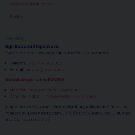
Péče o duševní zdraví
Řešíte
KONTAKTY
Mgr. Radana Štěpánková
Psychoterapeut, psychoterapie, manželská poradna
Telefon:
+420 777 588 352
E-mail:
radana@rovena.info
Manželská poradna ROVENA
Náměstí Přemyslovců 169, Nymburk
Žitná 49, Praha 1 – Nové Město — Vinohrady
(nejen pro klienty z měst Praha, Nymburk, Kolín, Mladá Boleslav,
Poděbrady, Lysá nad Labem, Jíčín, Čáslav, Český Brod, Chlumec
nad Cidlinou a dalších)