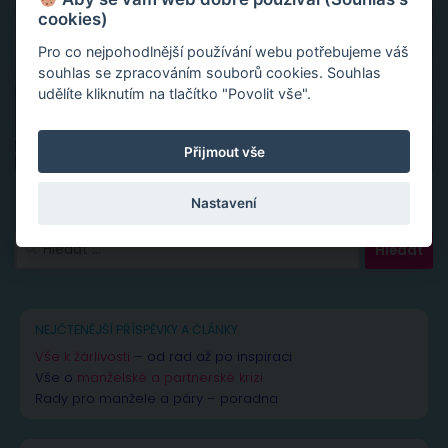
cookies)
Pro co nejpohodlnější používání webu potřebujeme váš
souhlas se zpracováním souborů cookies. Souhlas
udělíte kliknutím na tlačítko "Povolit vše".
Přijmout vše
Nastavení
Vyhledávání
NEJČTENĚJŠÍ PŘÍSPĚVKY A ČLÁNKY
Vše k žárlivosti
– od rad až po inspiraci
Vše o
manželské a partnerské krizi
Rady pro manžele a páry – poradna