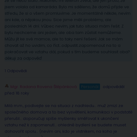
že se něco stalo…Nakonec mi telefon zvedl, ale jen proto, že
jsem volala od kamaráda. Bylo mi sděleno, že domů přijde ve
středu, že si o všem promluvíme. Je momentálně někde, nevím
ani kde, a nějakou jinou. Sice jsme měli problémy, ale
posledních 14 dní. Vůbec nevím, jak tuto situaci mám řešit. Z
bytu nechceme ani jeden, ale oba tam zůstat nemůžeme.
Můžu jít ke své mamce, ale to taky není řešení. Jak se mám
chovat až ho uvidim, co říct…odpustit..zapomenout na to a
pokračovat ve vztahu dál, pokud s tím budeme souhlasit oba?
děkuji za odpověď
1 Odpovědi
Mgr. Radana Rovena Štěpánková
Personál
odpověděl
před 18 roky
Milá m.m., podívejte se na situaci z nadhledu… muž zmizí ze
společného domova a to bez vysvětlení, komunikaci v podstatě
přerušil… doporučuji spíše myšlenky směřovat k ukončení
vztahu než k zapomenutí… ohledně bydlení se budete muset
dohovořit spolu… (nevím ani, kdo je vlstníkem, na koho je