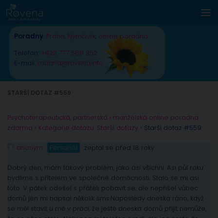
Skip to content
Poradny
:
Praha
,
Nymburk
,
online poradna
Telefon:
+420 777 588 352
E-mail:
radana@rovena.info
STARŠÍ DOTAZ #559
Psychoterapeutická, partnerská i manželská online poradna
zdarma
›
Kategorie dotazu: Starší dotazy
›
Starší dotaz #559
anonym
Personál
zeptal se před 18 roky
Dobrý den, mám takový problém, jako asi všichni. Asi půl roku
bydlíme s přítelem ve společné domácnosti. Stalo se mi asi
toto. V pátek odešel s přáteli pobavit se, ale nepřišel vůbec
domů jen mi napsal několik sms.Naposledy dneska ráno, když
se měl stavit u mě v práci, že ještě dneska domů přijít nemůže,