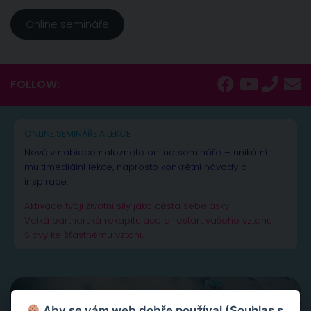
Online semináře
FOLLOW:
ONLINE SEMINÁŘE A LEKCE
Nově v nabídce naleznete online semináře – unikátní
multimediální lekce, naprosto konkrétní návody a
inspirace.
Aktivace tvojí životní síly jako cesta sebelásky
Velká partnerská rekapitulace a restart vašeho vztahu
Slovy ke šťastnému vztahu
Aby se vám web dobře používal (Souhlas s