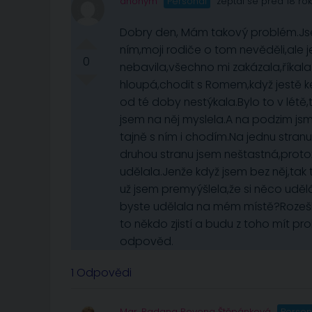
anonym
Personál
zeptal se před 18 ro
Dobry den, Mám takový problém.Js
ním,moji rodiče o tom nevěděli,ale 
0
nebavila,všechno mi zakázala,říkala
hloupá,chodit s Romem,když jestě k
od té doby nestýkala.Bylo to v létě
jsem na něj myslela.A na podzim jsme
tajně s ním i chodím.Na jednu stran
druhou stranu jsem neštastná,protož
udělala.Jenže když jsem bez něj,ta
už jsem premyýšlela,že si něco udě
byste udělala na mém místě?Rozešla 
to někdo zjistí a budu z toho mít p
odpověd.
1 Odpovědi
Mgr. Radana Rovena Štěpánková
Person