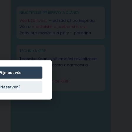
NEJČTENĚJŠÍ PŘÍSPĚVKY A ČLÁNKY
Vše k žárlivosti
– od rad až po inspiraci
Vše o
manželské a partnerské krizi
Rady pro manžele a páry – poradna
TECHNIKA KERP
Technika Kognitivně emoční revitalizace
psychiky – Vaše cesta k harmonii a
výkonnosti duše.
Přijmout vše
Zjistit více o technice KERP
Nastavení