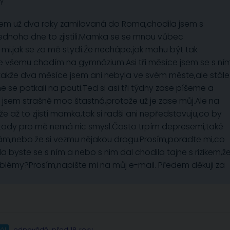
ky
em už dva roky zamilovaná do Roma,chodila jsem s
jednoho dne to zjistili.Mamka se se mnou vůbec
 mi,jak se za mě stydí.Že nechápe,jak mohu být tak
e všemu chodím na gymnázium.Asi tři měsíce jsem se s ní
,takže dva měsíce jsem ani nebyla ve svém měste,ale stále
 se potkali na pouti.Ted si asi tři týdny zase píšeme a
u jsem strašně moc štastná,protože už je zase můj.Ale na
e až to zjistí mamka,tak si radši ani nepředstavuju,co by
k tady pro mě nemá nic smysl.Často trpím depresemi,také
lám,nebo že si vezmu nějakou drogu.Prosím,poradte mi,co
byste se s ním a nebo s nim dal chodila tajne s rizikem,ž
roblémy?Prosím,napište mi na můj e-mail. Předem děkuji za
ál
odpověděl před 18 roky