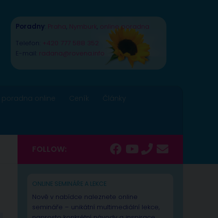
Poradny
:
Praha
,
Nymburk
,
online poradna
Telefon:
+420 777 588 352
E-mail:
radana@rovena.info
 poradna online
Ceník
Články
FOLLOW:
ONLINE SEMINÁŘE A LEKCE
Nově v nabídce naleznete online
semináře – unikátní multimediální lekce,
naprosto konkrétní návody a inspirace.