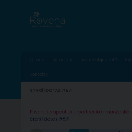
Skip to content
O mně
Semináře
Jak se objednat?
Re
Kontakty
STARŠÍ DOTAZ #571
Psychoterapeutická, partnerská i manželská
Starší dotaz #571