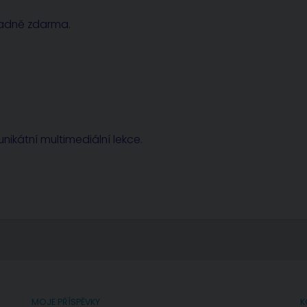
radně zdarma.
nikátní multimediální lekce.
MOJE PŘÍSPĚVKY
K