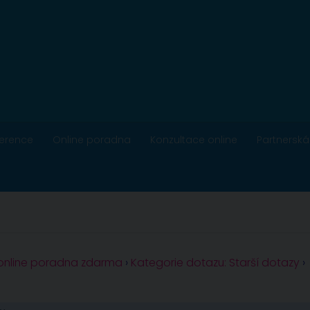
ference
Online poradna
Konzultace online
Partnerská
 online poradna zdarma
›
Kategorie dotazu: Starší dotazy
›