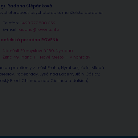
gr. Radana Štěpánková
sychoterapeut, psychoterapie, manželská poradna
Telefon:
+420 777 588 352
E-mail:
radana@rovena.info
anželská poradna ROVENA
Náměstí Přemyslovců 169, Nymburk
Žitná 49, Praha 1 – Nové Město — Vinohrady
nejen pro klienty z měst Praha, Nymburk, Kolín, Mladá
oleslav, Poděbrady, Lysá nad Labem, Jíčín, Čáslav,
eský Brod, Chlumec nad Cidlinou a dalších)