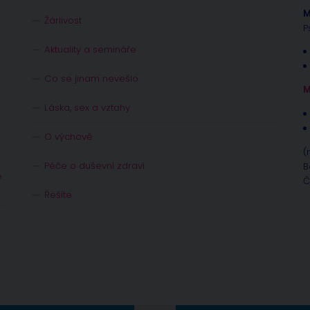
M
Žárlivost
P
Aktuality a semináře
Co se jinam nevešlo
M
Láska, sex a vztahy
O výchově
(
Péče o duševní zdraví
B
e
Č
Řešíte