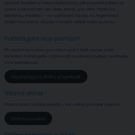
obnovit. Najděte si třeba rituál k tomu, jak propustit přítele ze
srdce a nechat tam jen lásku, kterou jste cítila. Přijdte na
léčebnou meditaci – na uzdravení, na sílu, na regeneraci…
Držím moc palce, abyste v novém městě našla pohodu.
Potřebujete více pomoci?
Při osobní konzultaci jsou informace k Vaší osobě zcela
konkrétní. Potřebujete-li dohovořit osobní konzultaci, neváhejte
mne kontaktovat.
Psycholog pro Prahu a Nymburk
Vlastní dotaz
Vlastní dotaz můžete položit v mé online poradně zdarma.
Online poradna