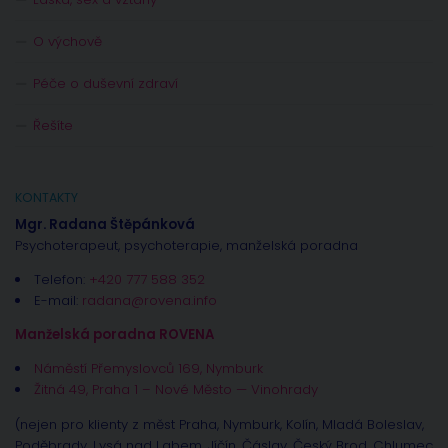
O výchově
Péče o duševní zdraví
Řešíte
KONTAKTY
Mgr. Radana Štěpánková
Psychoterapeut, psychoterapie, manželská poradna
Telefon:
+420 777 588 352
E-mail:
radana@rovena.info
Manželská poradna ROVENA
Náměstí Přemyslovců 169, Nymburk
Žitná 49, Praha 1 – Nové Město — Vinohrady
(nejen pro klienty z měst Praha, Nymburk, Kolín, Mladá Boleslav,
Poděbrady, Lysá nad Labem, Jíčín, Čáslav, Český Brod, Chlumec