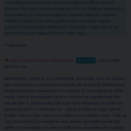
neuměla pomoci tu jeho situaci vyřešit, nechtěl si nechat
pomoci. Poradíte mi prosím, jak se s tím co nejlépe vyrovnat, s
rozchodem, se změnou bydlení, z nastěhování do nového
města? Hledám si tu práci, příští týden mě čekají nějaké
pohovory a ani nevím, jestli mám na to sílu. I když vím, že se
vzchopit musím. Děkuji Vám za Vaše rady.
1 Odpovědi
Mgr. Radana Rovena Štěpánková
Personál
odpověděl
před 8 roky
Milá Boletko, někdy je to hodně těžké. Ale podle toho, co píšete,
jste neměla jinou důstojnou možnost, jak ta vyřešit. Naštěstí jste
projevila zdravé sebevědomí a odešla. Je to smutné, že přítel
nežije zdravý samostatný život a od otce se neodpoutal. Ale
tak, jak jste to popisovala, tak bych moc nečekala, že přítel dá
přednost vám a odstěhuje se – byl by to takový malý zázrak.
Budte ráda, že jste z toho pryč, dluhy to potáhnou dolů… Taky už
víte, že partneři jsou nejistí a není dobré opouštět kamarády –
věřím, že kamarády se vám podaří znovu kontaktovat a vztahy