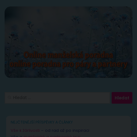
Vyhledávání
NEJČTENĚJŠÍ PŘÍSPĚVKY A ČLÁNKY
Vše k žárlivosti
– od rad až po inspiraci
Vše o
manželské a partnerské krizi