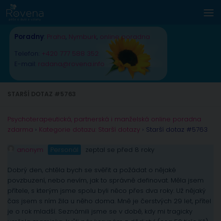
Skip to content
Poradny
:
Praha
,
Nymburk
,
online poradna
Telefon:
+420 777 588 352
E-mail:
radana@rovena.info
STARŠÍ DOTAZ #5763
Psychoterapeutická, partnerská i manželská online poradna
zdarma
›
Kategorie dotazu: Starší dotazy
›
Starší dotaz #5763
anonym
Personál
zeptal se před 8 roky
Dobrý den, chtěla bych se svěřit a požádat o nějaké
povzbuzení, nebo nevím, jak to správně definovat. Měla jsem
přítele, s kterým jsme spolu byli něco přes dva roky. Už nějaký
čas jsem s ním žila u něho doma. Mně je čerstvých 29 let, přítel
je o rok mladší. Seznámili jsme se v době, kdy mi tragicky