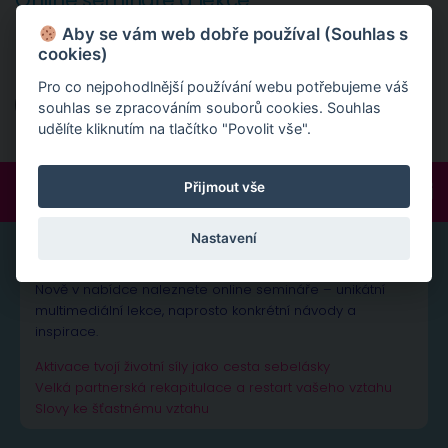
Online semináře a lekce
Aby se vám web dobře používal (Souhlas s
Nově v nabídce naleznete online semináře - unikátní
cookies)
multimediální lekce.
Pro co nejpohodlnější používání webu potřebujeme váš
Online semináře
souhlas se zpracováním souborů cookies. Souhlas
udělíte kliknutím na tlačítko "Povolit vše".
Přijmout vše
FOLLOW:
Nastavení
ONLINE SEMINÁŘE A LEKCE
Nově v nabídce naleznete online semináře – unikátní
multimediální lekce, naprosto konkrétní návody a
inspirace.
Aktivace tvojí životní síly jako cesta sebelásky
Velká partnerská rekapitulace a restart vašeho vztahu
Slovy ke šťastnému vztahu