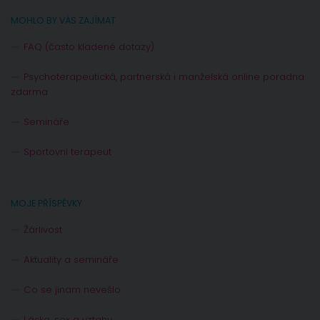
MOHLO BY VÁS ZAJÍMAT
FAQ (často kladené dotazy)
Psychoterapeutická, partnerská i manželská online poradna
zdarma
Semináře
Sportovní terapeut
MOJE PŘÍSPĚVKY
Žárlivost
Aktuality a semináře
Co se jinam nevešlo
Láska, sex a vztahy