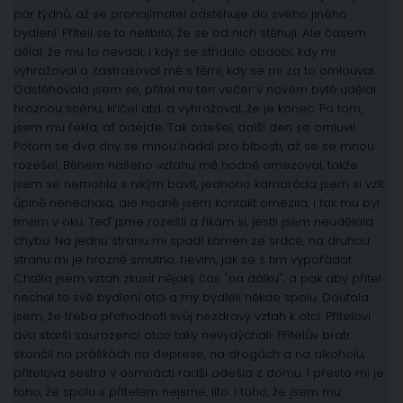
pár týdnů, až se pronajímatel odstěhuje do svého jiného
bydlení. Příteli se to nelíbilo, že se od nich stěhuji. Ale časem
dělal, že mu to nevadí, i když se střídalo období, kdy mi
vyhrožoval a zastrašoval mě s těmi, kdy se mi za to omlouval.
Odstěhovala jsem se, přítel mi ten večer v novém bytě udělal
hroznou scénu, křičel atd. a vyhrožoval, že je konec. Po tom,
jsem mu řekla, ať odejde. Tak odešel, další den se omluvil.
Potom se dva dny se mnou hádal pro blbosti, až se se mnou
rozešel. Během našeho vztahu mě hodně omezoval, takže
jsem se nemohla s nikým bavit, jednoho kamaráda jsem si vzít
úplně nenechala, ale hodně jsem kontakt omezila, i tak mu byl
trnem v oku. Teď jsme rozešlí a říkám si, jestli jsem neudělala
chybu. Na jednu stranu mi spadl kámen ze srdce, na druhou
stranu mi je hrozně smutno, nevím, jak se s tím vypořádat.
Chtěla jsem vztah zkusit nějaký čas "na dálku", a pak aby přítel
nechal to své bydlení otci a my bydleli někde spolu. Doufala
jsem, že třeba přehodnotí svůj nezdravý vztah k otci. Přítelovi
dva starší sourozenci otce taky nevydýchali. Přítelův bratr
skončil na práškách na deprese, na drogách a na alkoholu,
přítelova sestra v osmnácti radši odešla z domu. I přesto mi je
toho, že spolu s přítelem nejsme, líto. I toho, že jsem mu