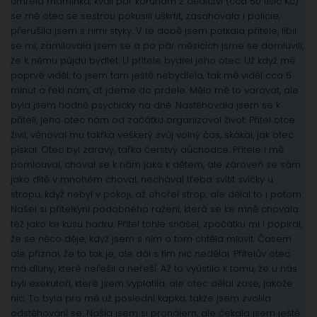
umřela maminka, kvůli pár korunám z dědictví (cca 50 tisíc Kč)
se mě otec se sestrou pokusili uškrtit, zasahovala i policie,
přerušila jsem s nimi styky. V té době jsem potkala přítele, líbil
se mi, zamilovala jsem se a po pár měsících jsme se domluvili,
že k němu půjdu bydlet. U přítele bydlel jeho otec. Už když mě
poprvé viděl, to jsem tam ještě nebydlela, tak mě viděl cca 5
minut a řekl nám, ať jdeme do prdele. Mělo mě to varovat, ale
byla jsem hodně psychicky na dně. Nastěhovala jsem se k
příteli, jeho otec nám od začátku organizoval život. Přítel otce
živil, věnoval mu takřka veškerý svůj volný čas, skákal, jak otec
pískal. Otec byl zdravý, tařka čerstvý důchodce. Přítele i mě
pomlouval, choval se k nám jako k dětem, ale zároveň se sám
jako dítě v mnohém choval, nechával třeba svítit svíčky u
stropu, když nebyl v pokoji, až ohořel strop, ale dělal to i potom.
Našel si přítelkyni podobného ražení, která se ke mně chovala
též jako ke kusu hadru. Přítel tohle snášel, zpočátku mi i popíral,
že se něco děje, když jsem s ním o tom chtěla mluvit. Časem
ale přiznal, že to tak je, ale dál s tím nic nedělal. Přítelův otec
má dluhy, které neřešil a neřeší. Až to vyústilo k tomu, že u nás
byli exekutoři, které jsem vyplatila, ale otec dělal zase, jakože
nic. To byla pro mě už poslední kapka, takže jsem zvolila
odstěhování se. Našla jsem si pronájem, ale čekala jsem ještě