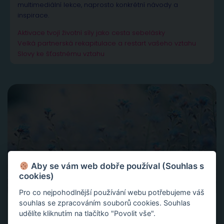
multimediální lekce, naprosto konkrétní návody a
inspirace.
Aktivace tvojí životní síly jako cesta sebelásky
Velká partnerská rekapitulace a restart vašeho vztahu
Slovy ke šťastnému vztahu
Aby se vám web dobře používal (Souhlas s
cookies)
Pro co nejpohodlnější používání webu potřebujeme váš
souhlas se zpracováním souborů cookies. Souhlas
udělíte kliknutím na tlačítko "Povolit vše".