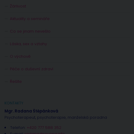
Žárlivost
Aktuality a semináře
Co se jinam nevešlo
Láska, sex a vztahy
O výchově
Péče o duševní zdraví
Řešíte
KONTAKTY
Mgr. Radana Štěpánková
Psychoterapeut, psychoterapie, manželská poradna
Telefon:
+420 777 588 352
E-mail:
radana@rovena.info