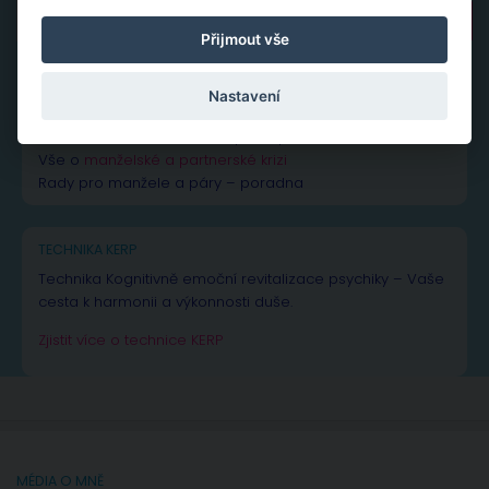
Vyhledávání
Přijmout vše
Nastavení
NEJČTENĚJŠÍ PŘÍSPĚVKY A ČLÁNKY
Vše k žárlivosti
– od rad až po inspiraci
Vše o
manželské a partnerské krizi
Rady pro manžele a páry – poradna
TECHNIKA KERP
Technika Kognitivně emoční revitalizace psychiky – Vaše
cesta k harmonii a výkonnosti duše.
Zjistit více o technice KERP
MÉDIA O MNĚ