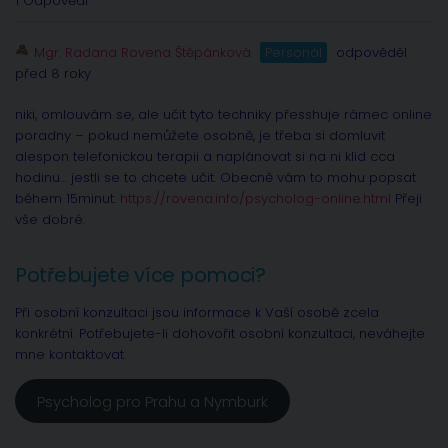
1 Odpovědi
Mgr. Radana Rovena Štěpánková
Personál
odpověděl
před 8 roky
niki, omlouvám se, ale učit tyto techniky přesshuje rámec online
poradny – pokud nemůžete osobně, je třeba si domluvit
alespon telefonickou terapii a naplánovat si na ni klid cca
hodinu… jestli se to chcete učit. Obecně vám to mohu popsat
během 15minut.
https://rovena.info/psycholog-online.html
Přeji
vše dobré.
Potřebujete více pomoci?
Při osobní konzultaci jsou informace k Vaší osobě zcela
konkrétní. Potřebujete-li dohovořit osobní konzultaci, neváhejte
mne kontaktovat.
Psycholog pro Prahu a Nymburk