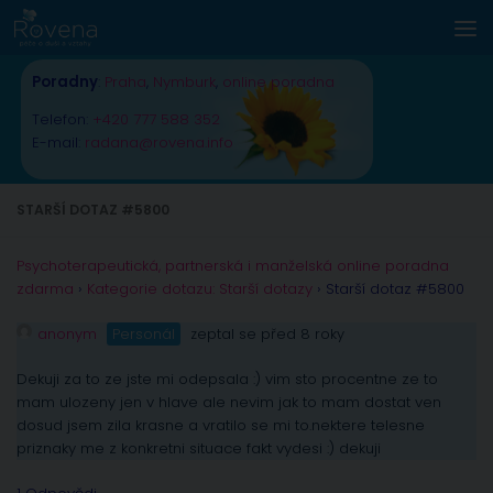
Skip to content
Poradny
:
Praha
,
Nymburk
,
online poradna
Telefon:
+420 777 588 352
E-mail:
radana@rovena.info
STARŠÍ DOTAZ #5800
Psychoterapeutická, partnerská i manželská online poradna
zdarma
›
Kategorie dotazu: Starší dotazy
›
Starší dotaz #5800
anonym
Personál
zeptal se před 8 roky
Dekuji za to ze jste mi odepsala :) vim sto procentne ze to
mam ulozeny jen v hlave ale nevim jak to mam dostat ven
dosud jsem zila krasne a vratilo se mi to.nektere telesne
priznaky me z konkretni situace fakt vydesi :) dekuji