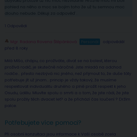
obýváku protože už nic moc nezvládne. Hrozně moc mi bolí
pohled na něho a moc se bojím toho že už tu semnou moc
dlouho nebude. Děkuji za odpověď .
1 Odpovědi
Mgr. Radana Rovena Štěpánková
Personál
odpověděl
před 8 roky
Milá Míšo, chápu, co prožíváte, dívat se na bolest, kterou
prožívá rodič, je skutečně náročné. Jste mladá na odchod
rodiče… přesto nezbývá nic jiného, než přijmout to, že duše táty
potřebuje jít už jinam… princip je vždy takový, že musíme
respektovat indivdualitu druhého a plně prožít respekt k jeho
Osudu, údělu. Mluvíte spolu o smrti a o tom, že jste rádi, že jste
spolu prožily těch dvacet let? a že přichází čas loučení ? Držím
palce.
Potřebujete více pomoci?
Při osobní konzultaci jsou informace k Vaší osobě zcela