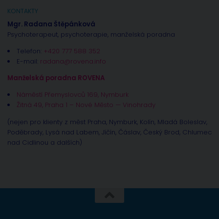
KONTAKTY
Mgr. Radana Štěpánková
Psychoterapeut, psychoterapie, manželská poradna
Telefon:
+420 777 588 352
E-mail:
radana@rovena.info
Manželská poradna ROVENA
Náměstí Přemyslovců 169, Nymburk
Žitná 49, Praha 1 – Nové Město — Vinohrady
(nejen pro klienty z měst Praha, Nymburk, Kolín, Mladá Boleslav,
Poděbrady, Lysá nad Labem, Jíčín, Čáslav, Český Brod, Chlumec
nad Cidlinou a dalších)