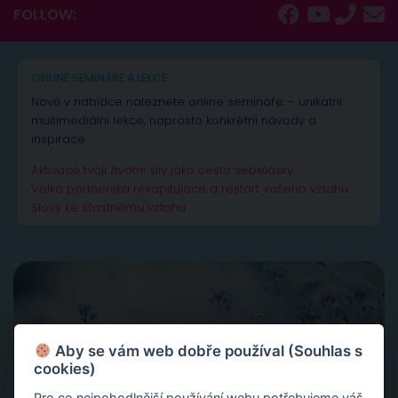
FOLLOW:
ONLINE SEMINÁŘE A LEKCE
Nově v nabídce naleznete online semináře – unikátní
multimediální lekce, naprosto konkrétní návody a
inspirace.
Aktivace tvojí životní síly jako cesta sebelásky
Velká partnerská rekapitulace a restart vašeho vztahu
Slovy ke šťastnému vztahu
Aby se vám web dobře používal (Souhlas s
cookies)
Pro co nejpohodlnější používání webu potřebujeme váš