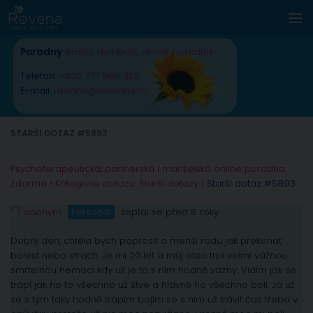
Skip to content
Poradny
:
Praha
,
Nymburk
,
online poradna
Telefon:
+420 777 588 352
E-mail:
radana@rovena.info
STARŠÍ DOTAZ #5893
Psychoterapeutická, partnerská i manželská online poradna
zdarma
›
Kategorie dotazu: Starší dotazy
›
Starší dotaz #5893
anonym
Personál
zeptal se před 8 roky
Dobrý den, chtěla bych poprosit o menší radu jak překonat
bolest nebo strach. Je mi 20 let a můj otec trpí velmi vážnou
smrtelnou nemoci kdy už je to s ním hodně vazny. Vidím jak se
trápí jak ho to všechno už štve a hlavně ho všechno bolí. Já už
se s tym taky hodně trápím bojím se s ním už trávit čas třeba v