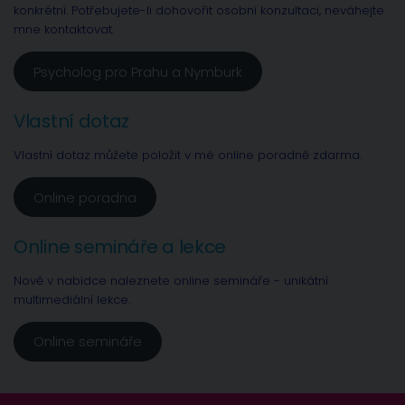
konkrétní. Potřebujete-li dohovořit osobní konzultaci, neváhejte
mne kontaktovat.
Psycholog pro Prahu a Nymburk
Vlastní dotaz
Vlastní dotaz můžete položit v mé online poradně zdarma.
Online poradna
Online semináře a lekce
Nově v nabídce naleznete online semináře - unikátní
multimediální lekce.
Online semináře