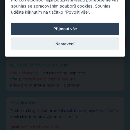
souhlas se zpracováním souborů cookies. Souhlas
udělíte kliknutím na tlačítko "Povolit vše".
Přijmout vše
Vyhledávání
Nastavení
NEJČTENĚJŠÍ PŘÍSPĚVKY A ČLÁNKY
Vše k žárlivosti
– od rad až po inspiraci
Vše o
manželské a partnerské krizi
Rady pro manžele a páry – poradna
TECHNIKA KERP
Technika Kognitivně emoční revitalizace psychiky – Vaše
cesta k harmonii a výkonnosti duše.
Zjistit více o technice KERP