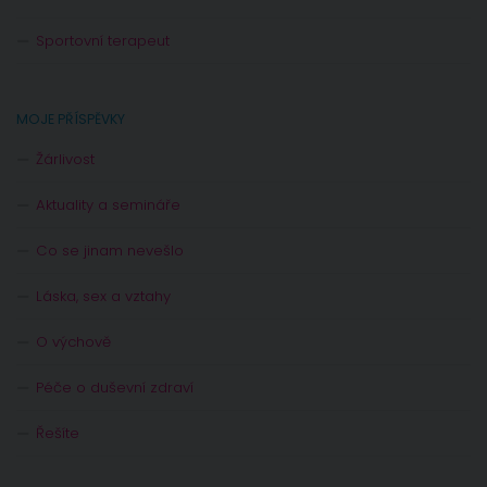
Sportovní terapeut
MOJE PŘÍSPĚVKY
Žárlivost
Aktuality a semináře
Co se jinam nevešlo
Láska, sex a vztahy
O výchově
Péče o duševní zdraví
Řešíte