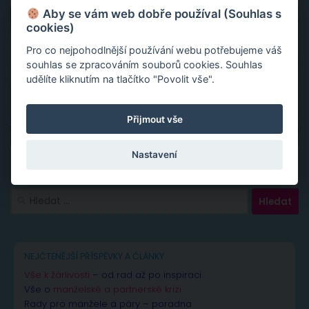
Aby se vám web dobře používal (Souhlas s
cookies)
Pro co nejpohodlnější používání webu potřebujeme váš
souhlas se zpracováním souborů cookies. Souhlas
udělíte kliknutím na tlačítko "Povolit vše".
Přijmout vše
Nastavení
Vyhledávání
NEJČTENĚJŠÍ PŘÍSPĚVKY A ČLÁNKY
Vše k žárlivosti
– od rad až po inspiraci
Vše o
manželské a partnerské krizi
Rady pro manžele a páry – poradna