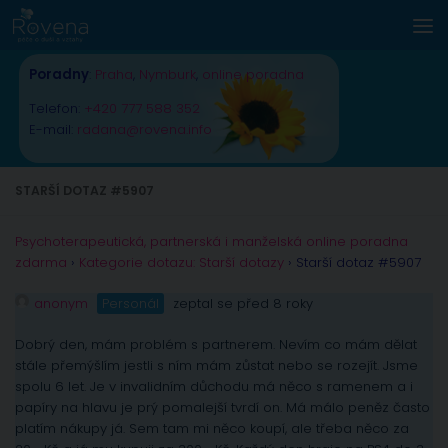
Skip to content
Poradny
:
Praha
,
Nymburk
,
online poradna
Telefon:
+420 777 588 352
E-mail:
radana@rovena.info
STARŠÍ DOTAZ #5907
Psychoterapeutická, partnerská i manželská online poradna
zdarma
›
Kategorie dotazu: Starší dotazy
›
Starší dotaz #5907
anonym
Personál
zeptal se před 8 roky
Dobrý den, mám problém s partnerem. Nevím co mám dělat
stále přemýšlím jestli s ním mám zůstat nebo se rozejít. Jsme
spolu 6 let. Je v invalidním důchodu má něco s ramenem a i
papíry na hlavu je prý pomalejší tvrdí on. Má málo peněz často
platím nákupy já. Sem tam mi něco koupí, ale třeba něco za