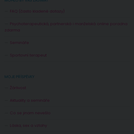
MOHLO BY VÁS ZAJÍMAT
FAQ (často kladené dotazy)
Psychoterapeutická, partnerská i manželská online poradna
zdarma
Semináře
Sportovní terapeut
MOJE PŘÍSPĚVKY
Žárlivost
Aktuality a semináře
Co se jinam nevešlo
Láska, sex a vztahy