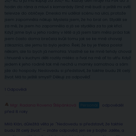
20,- Kč a já mu kupuji za 300,- Kč. Každý den hraje na PS4 do 3
hodin do rána a mluví s kamarády čímž mě budí a ještě mi svítí
televize do obličeje. Dneska mi udělal scénu na ulici, protože
jsem zapomněla nákup. Myslela jsem, že ho bral on. Styděl se
za mě, že jsem ho zapomněla a já se styděla za to jak křicí.
Když jsme byli u jeho rodiny v létě a já jsem tam měla práci tak
jsem často doma brečela kvůli tomu jak se ke mně chovají
zákazníci, ale jemu to bylo jedno. Řekl, že by je třeba poslal
někam, ale to bych já nemohla. Vlastně se ke mně tehdy choval
i hnusně v kuchyni děti rozlily mléko a řval na mě ať to utřu. Když
jedem k jeho rodině tak mě nechá u mamky samotnou a sám
jde do hospody. Nedovedu si představit, že takhle budu žít celý
život. Má to ještě smysl? Děkuji za odpověď.
1 Odpovědi
Mgr. Radana Rovena Štěpánková
Personál
odpověděl
před 8 roky
Milá Klári, důležitá věta je :"Nedovedu si představit, že takhle
budu žít celý život." – znáte odpověd, jen se ji bojíte. Jděte, a