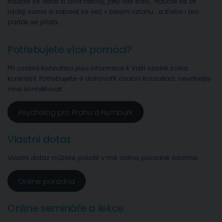
naučte se dělat si život takový, jaký vás baví… naučte se žít
raději sama a zabavit se než v blbým vztahu… a třeba i ten
parták se přidá…
Potřebujete více pomoci?
Při osobní konzultaci jsou informace k Vaší osobě zcela
konkrétní. Potřebujete-li dohovořit osobní konzultaci, neváhejte
mne kontaktovat.
Psycholog pro Prahu a Nymburk
Vlastní dotaz
Vlastní dotaz můžete položit v mé online poradně zdarma.
Online poradna
Online semináře a lekce