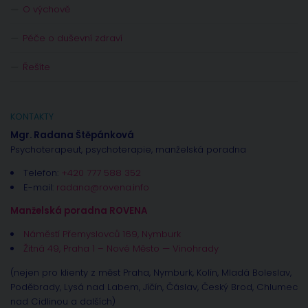
O výchově
Péče o duševní zdraví
Řešíte
KONTAKTY
Mgr. Radana Štěpánková
Psychoterapeut, psychoterapie, manželská poradna
Telefon:
+420 777 588 352
E-mail:
radana@rovena.info
Manželská poradna ROVENA
Náměstí Přemyslovců 169, Nymburk
Žitná 49, Praha 1 – Nové Město — Vinohrady
(nejen pro klienty z měst Praha, Nymburk, Kolín, Mladá Boleslav,
Poděbrady, Lysá nad Labem, Jíčín, Čáslav, Český Brod, Chlumec
nad Cidlinou a dalších)