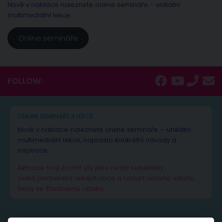
Nově v nabídce naleznete online semináře - unikátní
multimediální lekce.
Online semináře
FOLLOW:
ONLINE SEMINÁŘE A LEKCE
Nově v nabídce naleznete online semináře – unikátní
multimediální lekce, naprosto konkrétní návody a
inspirace.
Aktivace tvojí životní síly jako cesta sebelásky
Velká partnerská rekapitulace a restart vašeho vztahu
Slovy ke šťastnému vztahu