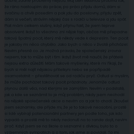
dobře, žádné problémy nejsou. Můj den většinou probíhá tak,
že ráno nastoupím do práce, po práci přijdu domů, dám si
svačinu a chvíli posedím a pak jdu do posilovny, přijdu zpět,
dám si večeři, strávím nějaký čas s rodiči u televize a jdu spát.
Plat mám celkem slušný, když přijmu fakt, že jsem teprve
absolvent. Ikdyž to všechno zní nějak fajn, občas mě přepadne
takový špatný pocit, který mě někdy vede k depresím. Ten pocit
je jakoby mi něco chybělo. Jako bych o něco v životě přicházel.
Nevím přesně co. Je možná pravda, že společenský zrovna
nejsem, tak to může být i tím. Ikdyž život mě naučil, že přátelé
nejsou extra důležití. Mám takové myšlenky, které mi říkají, že
bych si měl najít nějakou přitelkyni nebo se popřípadě
osamostatnit – přestěhovat se od rodiču pryč. Odtud si myslím,
že může pocházet takový pocit prázdnoty. Jenomže odtud
plynou další věci, nad kterými se zamýšlím. Nevím v podstatě,
jak a kde se seznámit to je můj problém, nikdy jsem nechodil
na nějaké společenské akce a nevím co a jak to chodí. Zkoušel
jsem seznamky, ale příjde mi, že je to takové neosobní, prostě
si lidé vybírají potencionální partnery jen podle toho, jak kdo
vypadá a prostě mě to nikdy nedonutí na to rande dojít, nevím
proč. Když jsem se na škole a seznamil s dívkou, bylo to o
vzájemných sympatiích a o tom, jak jsme si povídali. To mi