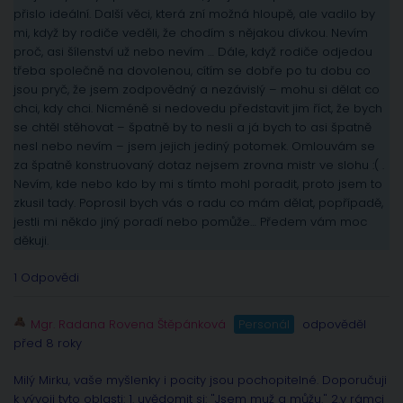
přislo ideální. Další věci, která zní možná hloupě, ale vadilo by
mi, když by rodiče veděli, že chodím s nějakou dívkou. Nevím
proč, asi šílenství už nebo nevím … Dále, když rodiče odjedou
třeba společně na dovolenou, cítím se dobře po tu dobu co
jsou pryč, že jsem zodpovědný a nezávislý – mohu si dělat co
chci, kdy chci. Nicméně si nedovedu představit jim říct, že bych
se chtěl stěhovat – špatně by to nesli a já bych to asi špatně
nesl nebo nevím – jsem jejich jediný potomek. Omlouvám se
za špatně konstruovaný dotaz nejsem zrovna mistr ve slohu :( .
Nevím, kde nebo kdo by mi s tímto mohl poradit, proto jsem to
zkusil tady. Poprosil bych vás o radu co mám dělat, popřípadě,
jestli mi někdo jiný poradí nebo pomůže… Předem vám moc
děkuji.
1 Odpovědi
Mgr. Radana Rovena Štěpánková
Personál
odpověděl
před 8 roky
Milý Mirku, vaše myšlenky i pocity jsou pochopitelné. Doporučuji
k vývoji tyto oblasti: 1. uvědomit si: "Jsem muž a můžu." 2.v rámci