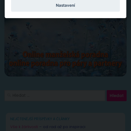
Nastavení
Vyhledávání
NEJČTENĚJŠÍ PŘÍSPĚVKY A ČLÁNKY
Vše k žárlivosti
– od rad až po inspiraci