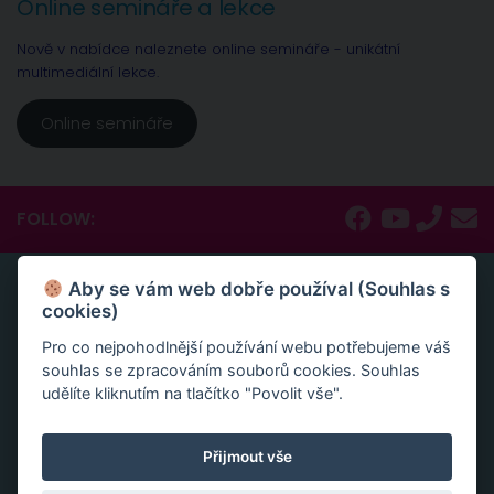
Online semináře a lekce
Nově v nabídce naleznete online semináře - unikátní
multimediální lekce.
Online semináře
FOLLOW:
Aby se vám web dobře používal (Souhlas s
ONLINE SEMINÁŘE A LEKCE
cookies)
Nově v nabídce naleznete online semináře – unikátní
Pro co nejpohodlnější používání webu potřebujeme váš
multimediální lekce, naprosto konkrétní návody a
souhlas se zpracováním souborů cookies. Souhlas
inspirace.
udělíte kliknutím na tlačítko "Povolit vše".
Aktivace tvojí životní síly jako cesta sebelásky
Velká partnerská rekapitulace a restart vašeho vztahu
Slovy ke šťastnému vztahu
Přijmout vše