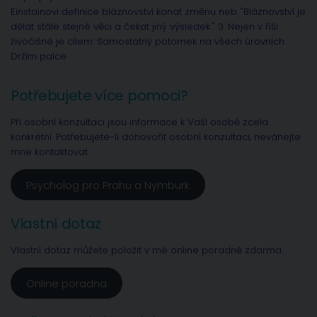
Einstainovi definice bláznovství konat změnu neb "Bláznovství je
dělat stále stejné věci a čekat jiný výsledek." 3. Nejen v říši
živočišné je cílem: Samostatný potomek na všech úrovních
Držím palce
Potřebujete více pomoci?
Při osobní konzultaci jsou informace k Vaší osobě zcela
konkrétní. Potřebujete-li dohovořit osobní konzultaci, neváhejte
mne kontaktovat.
Psycholog pro Prahu a Nymburk
Vlastní dotaz
Vlastní dotaz můžete položit v mé online poradně zdarma.
Online poradna