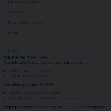
Láska, sex a vztahy
O výchově
Péče o duševní zdraví
Řešíte
KONTAKTY
Mgr. Radana Štěpánková
Psychoterapeut, psychoterapie, manželská poradna
Telefon:
+420 777 588 352
E-mail:
radana@rovena.info
Manželská poradna ROVENA
Náměstí Přemyslovců 169, Nymburk
Žitná 49, Praha 1 – Nové Město — Vinohrady
(nejen pro klienty z měst Praha, Nymburk, Kolín, Mladá Boleslav,