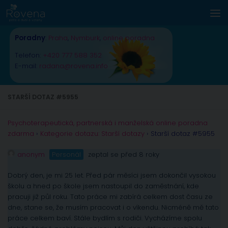
Skip to content
Poradny
:
Praha
,
Nymburk
,
online poradna
Telefon:
+420 777 588 352
E-mail:
radana@rovena.info
STARŠÍ DOTAZ #5955
Psychoterapeutická, partnerská i manželská online poradna
zdarma
›
Kategorie dotazu: Starší dotazy
›
Starší dotaz #5955
anonym
Personál
zeptal se před 8 roky
Dobrý den, je mi 25 let. Před pár měsíci jsem dokončil vysokou
školu a hned po škole jsem nastoupil do zaměstnání, kde
pracuji již půl roku. Tato práce mi zabírá celkem dost času ze
dne, stane se, že musím pracovat i o víkendu. Nicméně mě tato
práce celkem baví. Stále bydlím s rodiči. Vycházíme spolu