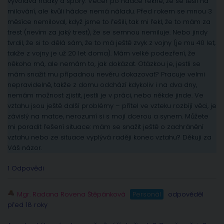
vyvolává hádky a spory. Večer po hádce řekne, že se těšil na
milování, ale kvůli hádce nemá náladu. Před rokem se mnou 3
měsíce nemiloval, když jsme to řešili, tak mi řekl, že to mám za
trest (nevím za jaký trest), že se semnou nemiluje. Nebo jindy
tvrdil, že si to dělá sám, že to má ještě zvyk z vojny (je mu 40 let,
takže z vojny je už 20 let doma). Mám velké podezření, že
někoho má, ale nemám to, jak dokázat. Otázkou je, jestli se
mám snažit mu případnou nevěru dokazovat? Pracuje velmi
nepravidelně, takže z domu odchází kdykoliv i na dva dny,
nemám možnost zjistit, jestli je v práci, nebo někde jinde. Ve
vztahu jsou ještě další problémy – přítel ve vzteku rozbíjí věci, je
závislý na matce, nerozumí si s mojí dcerou a synem. Můžete
mi poradit řešení situace: mám se snažit ještě o zachránění
vztahu nebo ze situace vyplývá raději konec vztahu? Děkuji za
Váš názor.
1 Odpovědi
Mgr. Radana Rovena Štěpánková
Personál
odpověděl
před 18 roky