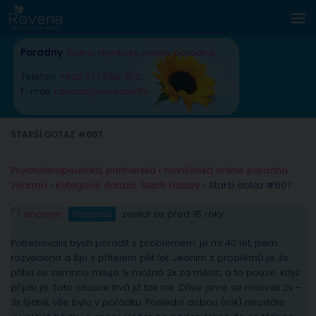
Skip to content
Poradny
:
Praha
,
Nymburk
,
online poradna
Telefon:
+420 777 588 352
E-mail:
radana@rovena.info
STARŠÍ DOTAZ #607
Psychoterapeutická, partnerská i manželská online poradna
zdarma
›
Kategorie dotazu: Starší dotazy
›
Starší dotaz #607
anonym
Personál
zeptal se před 18 roky
Potřebovala bych poradit s problémem: je mi 40 let, jsem
rozvedená a žiju s přítelem pět let. Jedním z problémů je, že
přítel se semnou miluje 1x možná 2x za měsíc, a to pouze, když
přijdu já. Tato situace trvá již tak rok. Dříve jsme se milovali 2x –
3x týdně, vše bylo v pořádku. Poslední dobou (rok) neustále