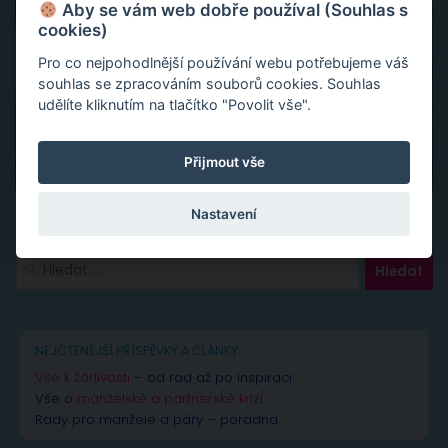
Aby se vám web dobře používal (Souhlas s
cookies)
Pro co nejpohodlnější používání webu potřebujeme váš
souhlas se zpracováním souborů cookies. Souhlas
udělíte kliknutím na tlačítko "Povolit vše".
Přijmout vše
Nastavení
Vyhledávání
NEJČTENĚJŠÍ PŘÍSPĚVKY A ČLÁNKY
Vše k žárlivosti
– od rad až po inspiraci
Vše o
manželské a partnerské krizi
Rady pro manžele a páry – poradna