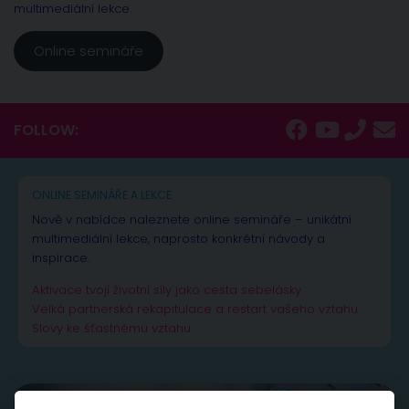
multimediální lekce.
Online semináře
FOLLOW:
ONLINE SEMINÁŘE A LEKCE
Nově v nabídce naleznete online semináře – unikátní
multimediální lekce, naprosto konkrétní návody a
inspirace.
Aktivace tvojí životní síly jako cesta sebelásky
Velká partnerská rekapitulace a restart vašeho vztahu
Slovy ke šťastnému vztahu