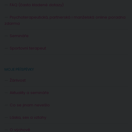
FAQ (často kladené dotazy)
Psychoterapeutická, partnerská i manželská online poradna
zdarma
Semináře
Sportovní terapeut
MOJE PŘÍSPĚVKY
Žárlivost
Aktuality a semináře
Co se jinam nevešlo
Láska, sex a vztahy
O výchově