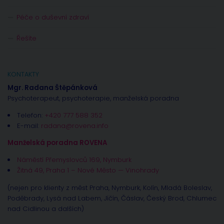
Péče o duševní zdraví
Řešíte
KONTAKTY
Mgr. Radana Štěpánková
Psychoterapeut, psychoterapie, manželská poradna
Telefon:
+420 777 588 352
E-mail:
radana@rovena.info
Manželská poradna ROVENA
Náměstí Přemyslovců 169, Nymburk
Žitná 49, Praha 1 – Nové Město — Vinohrady
(nejen pro klienty z měst Praha, Nymburk, Kolín, Mladá Boleslav,
Poděbrady, Lysá nad Labem, Jíčín, Čáslav, Český Brod, Chlumec
nad Cidlinou a dalších)