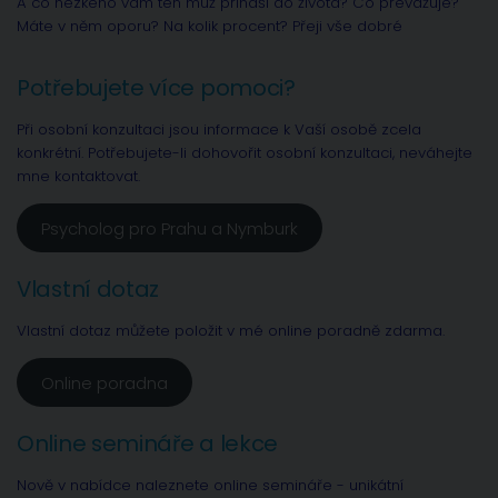
A co hezkého vám ten muž přináší do života? Co převažuje?
Máte v něm oporu? Na kolik procent? Přeji vše dobré
Potřebujete více pomoci?
Při osobní konzultaci jsou informace k Vaší osobě zcela
konkrétní. Potřebujete-li dohovořit osobní konzultaci, neváhejte
mne kontaktovat.
Psycholog pro Prahu a Nymburk
Vlastní dotaz
Vlastní dotaz můžete položit v mé online poradně zdarma.
Online poradna
Online semináře a lekce
Nově v nabídce naleznete online semináře - unikátní