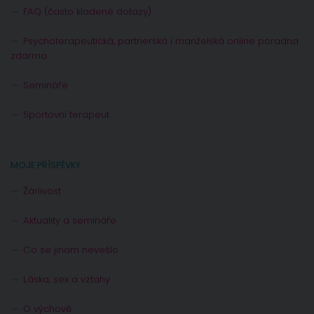
FAQ (často kladené dotazy)
Psychoterapeutická, partnerská i manželská online poradna
zdarma
Semináře
Sportovní terapeut
MOJE PŘÍSPĚVKY
Žárlivost
Aktuality a semináře
Co se jinam nevešlo
Láska, sex a vztahy
O výchově