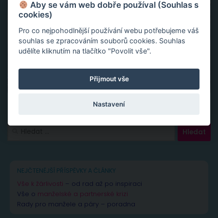
Aby se vám web dobře používal (Souhlas s
cookies)
Pro co nejpohodlnější používání webu potřebujeme váš
souhlas se zpracováním souborů cookies. Souhlas
udělíte kliknutím na tlačítko "Povolit vše".
Přijmout vše
Nastavení
Vyhledávání
NEJČTENĚJŠÍ PŘÍSPĚVKY A ČLÁNKY
Vše k žárlivosti
– od rad až po inspiraci
Vše o
manželské a partnerské krizi
Rady pro manžele a páry – poradna