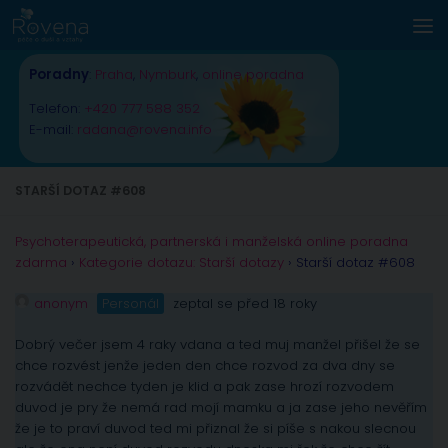
Skip to content
Poradny
:
Praha
,
Nymburk
,
online poradna
Telefon:
+420 777 588 352
E-mail:
radana@rovena.info
STARŠÍ DOTAZ #608
Psychoterapeutická, partnerská i manželská online poradna
zdarma
›
Kategorie dotazu: Starší dotazy
›
Starší dotaz #608
anonym
Personál
zeptal se před 18 roky
Dobrý večer jsem 4 raky vdana a ted muj manžel přišel že se
chce rozvést jenže jeden den chce rozvod za dva dny se
rozvádět nechce tyden je klid a pak zase hrozí rozvodem
duvod je pry že nemá rad mojí mamku a ja zase jeho nevěřím
že je to praví duvod ted mi přiznal že si píše s nakou slecnou