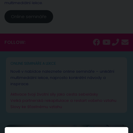
multimediální lekce.
Online semináře
FOLLOW:
ONLINE SEMINÁŘE A LEKCE
Nově v nabídce naleznete online semináře – unikátní
multimediální lekce, naprosto konkrétní návody a
inspirace.
Aktivace tvojí životní síly jako cesta sebelásky
Velká partnerská rekapitulace a restart vašeho vztahu
Slovy ke šťastnému vztahu