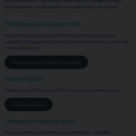
lásky mezi vámi – nemůže to však dělat jen jeden, je třeba
oboustranného svobodného rozhodnutí. Přeji vše dobré
Potřebujete více pomoci?
Při osobní konzultaci jsou informace k Vaší osobě zcela
konkrétní. Potřebujete-li dohovořit osobní konzultaci, neváhejte
mne kontaktovat.
Psycholog pro Prahu a Nymburk
Vlastní dotaz
Vlastní dotaz můžete položit v mé online poradně zdarma.
Online poradna
Online semináře a lekce
Nově v nabídce naleznete online semináře - unikátní