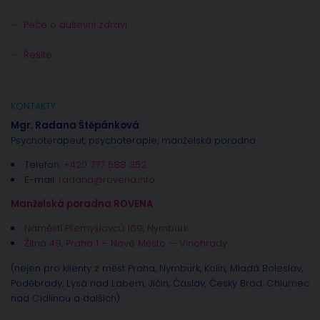
Péče o duševní zdraví
Řešíte
KONTAKTY
Mgr. Radana Štěpánková
Psychoterapeut, psychoterapie, manželská poradna
Telefon:
+420 777 588 352
E-mail:
radana@rovena.info
Manželská poradna ROVENA
Náměstí Přemyslovců 169, Nymburk
Žitná 49, Praha 1 – Nové Město — Vinohrady
(nejen pro klienty z měst Praha, Nymburk, Kolín, Mladá Boleslav,
Poděbrady, Lysá nad Labem, Jíčín, Čáslav, Český Brod, Chlumec
nad Cidlinou a dalších)