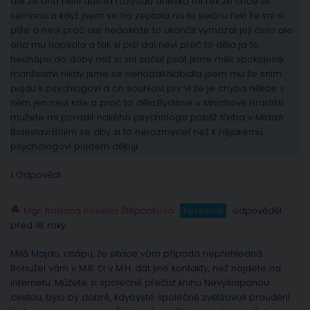
ale že ona není duvod rozvodu dneska mi řek že chce žít
semnou a když jsem se ho zeptala na tu slečnu řekl že sní si
píše a neví proč ale nedokáže to ukončit vymazal její číslo ale
ona mu napsala a tak si píší dal neví proč to děla ja to
nechápu do doby než si sní začal psát jsme měli spokojené
manželství nikdy jsme se nehádali.Nabídla jsem mu že sním
pujdu k psychlogovi a on souhlasí pry ví že je chyba někde v
něm jen neví kde a proč to děla.Bydlíme v Mnichově Hradišti
mužete mi poradit nakého psychologa poblíž třeba v Mladé
Boleslavi.Bojím se aby si to nerozmyslel než k nějakému
psychologovi pujdem děkuji
1 Odpovědi
Mgr. Radana Rovena Štěpánková
Personál
odpověděl
před 18 roky
Milá Majdo, chápu, že sitace vám připadá nepřehledná.
Bohužel vám v M.B. či v M.H. dát jiné kontakty, než najdete na
internetu. Můžete si společně přečíst knihu Nevyšlapanou
cestou, bylo by dobré, kdybyste společně zvětšovali proudění