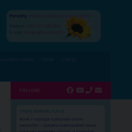
Poradny
:
Praha
,
Nymburk
,
online poradna
Telefon:
+420 777 588 352
E-mail:
radana@rovena.info
 poradna online
Ceník
Články
FOLLOW:
ONLINE SEMINÁŘE A LEKCE
Nově v nabídce naleznete online
semináře – unikátní multimediální lekce,
naprosto konkrétní návody a inspirace.