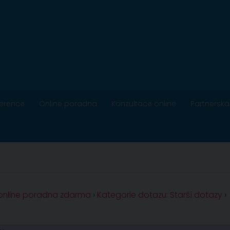
ference
Online poradna
Konzultace online
Partnerská
 online poradna zdarma
›
Kategorie dotazu: Starší dotazy
›