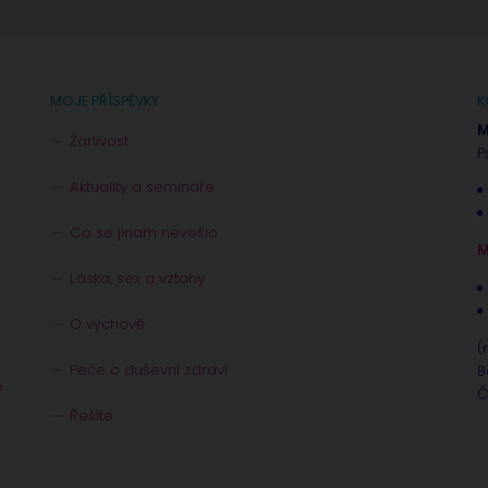
MOJE PŘÍSPĚVKY
K
M
Žárlivost
P
Aktuality a semináře
Co se jinam nevešlo
M
Láska, sex a vztahy
O výchově
(
Péče o duševní zdraví
B
e
Č
Řešíte