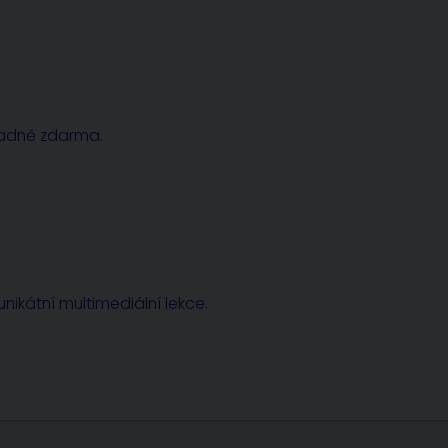
radně zdarma.
nikátní multimediální lekce.