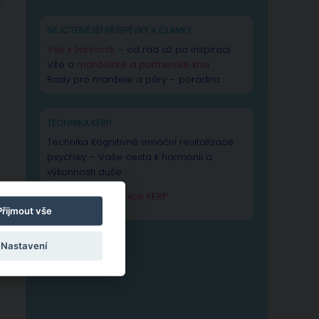
NEJČTENĚJŠÍ PŘÍSPĚVKY A ČLÁNKY
Vše k žárlivosti
– od rad až po inspiraci
Vše o
manželské a partnerské krizi
Rady pro manžele a páry – poradna
TECHNIKA KERP
Technika Kognitivně emoční revitalizace
psychiky – Vaše cesta k harmonii a
výkonnosti duše.
Zjistit více o technice KERP
Přijmout vše
Nastavení