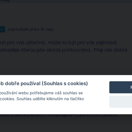
ál
odpověděl před 18 roky
ýt pro vás užitečná… může to být pro vás zajímavá
eznaděje, kterou jste občas pohlcována… Přeji vše dobré
 dobře používal (Souhlas s cookies)
 používání webu potřebujeme váš souhlas se
okies. Souhlas udělíte kliknutím na tlačítko
sobě zcela konkrétní. Potřebujete-li dohovořit osobní