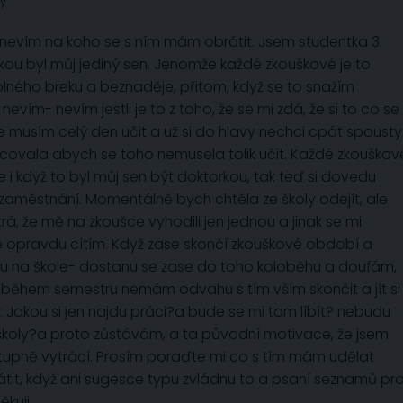
ky
evím na koho se s ním mám obrátit. Jsem studentka 3.
kou byl můj jediný sen. Jenomže každé zkouškové je to
plného breku a beznaděje, přitom, když se to snažím
vím- nevím jestli je to z toho, že se mi zdá, že si to co se
 musím celý den učit a už si do hlavy nechci cpát spousty
acovala abych se toho nemusela tolik učit. Každé zkouškov
e i když to byl můj sen být doktorkou, tak teď si dovedu
á zaměstnání. Momentálně bych chtěla ze školy odejít, ale
rá, že mě na zkoušce vyhodili jen jednou a jinak se mi
 se opravdu cítím. Když zase skončí zkouškové období a
nu na škole- dostanu se zase do toho koloběhu a doufám,
k během semestru nemám odvahu s tím vším skončit a jít si
: Jakou si jen najdu práci?a bude se mi tam líbít? nebudu
 školy?a proto zůstávám, a ta původní motivace, že jsem
tupně vytrácí. Prosím poraďte mi co s tím mám udělat
it, když ani sugesce typu zvládnu to a psaní seznamů pr
kuji