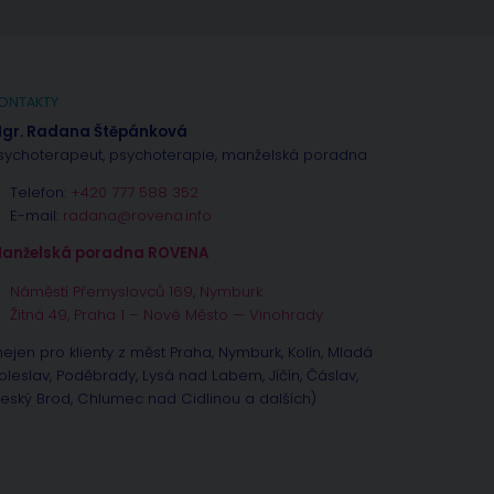
ONTAKTY
gr. Radana Štěpánková
sychoterapeut, psychoterapie, manželská poradna
Telefon:
+420 777 588 352
E-mail:
radana@rovena.info
anželská poradna ROVENA
Náměstí Přemyslovců 169, Nymburk
Žitná 49, Praha 1 – Nové Město — Vinohrady
nejen pro klienty z měst Praha, Nymburk, Kolín, Mladá
oleslav, Poděbrady, Lysá nad Labem, Jíčín, Čáslav,
eský Brod, Chlumec nad Cidlinou a dalších)