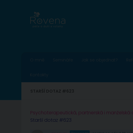
Skip to content
O mně
Semináře
Jak se objednat?
Re
Kontakty
STARŠÍ DOTAZ #623
Psychoterapeutická, partnerská i manželská
Starší dotaz #623