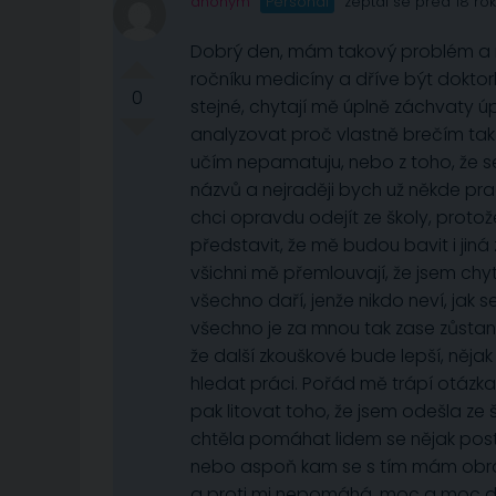
anonym
Personál
zeptal se před 18 ro
Dobrý den, mám takový problém a n
ročníku medicíny a dříve být doktor
0
stejné, chytají mě úplně záchvaty ú
analyzovat proč vlastně brečím tak ne
učím nepamatuju, nebo z toho, že se
názvů a nejraději bych už někde pr
chci opravdu odejít ze školy, protož
představit, že mě budou bavit i jin
všichni mě přemlouvají, že jsem chyt
všechno daří, jenže nikdo neví, jak
všechno je za mnou tak zase zůsta
že další zkouškové bude lepší, něja
hledat práci. Pořád mě trápí otázka
pak litovat toho, že jsem odešla ze
chtěla pomáhat lidem se nějak pos
nebo aspoň kam se s tím mám obrát
a proti mi nepomáhá. moc a moc dě