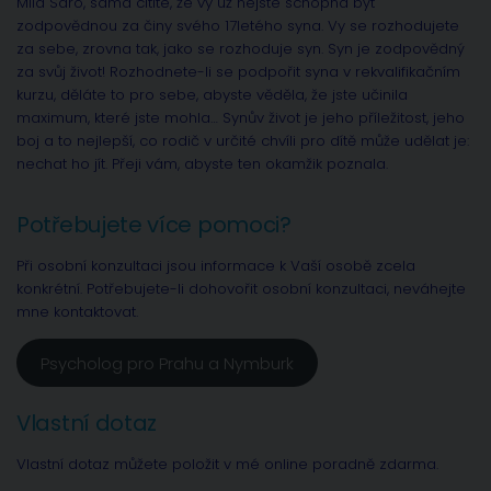
Milá Sáro, sama cítíte, že vy už nejste schopna být
zodpovědnou za činy svého 17letého syna. Vy se rozhodujete
za sebe, zrovna tak, jako se rozhoduje syn. Syn je zodpovědný
za svůj život! Rozhodnete-li se podpořit syna v rekvalifikačním
kurzu, děláte to pro sebe, abyste věděla, že jste učinila
maximum, které jste mohla… Synův život je jeho příležitost, jeho
boj a to nejlepší, co rodič v určité chvíli pro dítě může udělat je:
nechat ho jít. Přeji vám, abyste ten okamžik poznala.
Potřebujete více pomoci?
Při osobní konzultaci jsou informace k Vaší osobě zcela
konkrétní. Potřebujete-li dohovořit osobní konzultaci, neváhejte
mne kontaktovat.
Psycholog pro Prahu a Nymburk
Vlastní dotaz
Vlastní dotaz můžete položit v mé online poradně zdarma.