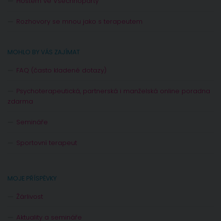
Hostem ve Všechnopárty
Rozhovory se mnou jako s terapeutem
MOHLO BY VÁS ZAJÍMAT
FAQ (často kladené dotazy)
Psychoterapeutická, partnerská i manželská online poradna
zdarma
Semináře
Sportovní terapeut
MOJE PŘÍSPĚVKY
Žárlivost
Aktuality a semináře