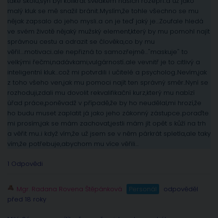
také školu,syn byl kolikrát svědkem našich rozepří..a už jako
malý kluk se mě snažil bránit..Myslím,že tohle všechno se mu
nějak zapsalo do jeho mysli..a on je teď jaký je…Zoufale hledá
ve svém životě nějaký mužský element,který by mu pomohl najít
správnou cestu a odrazit se člověka,co by mu
věřil….motivaci..ale nepřizná to samozřejmě…"maskuje" to
velkými řečmi,nadávkami,vulgárností..ale vevnitř je to citlivý a
inteligentní kluk…což mi potvrdili i učitelé a psycholog..Nevím,jak
z toho všeho ven,jak mu pomoci najít ten správný směr..Nyní se
rozhoduji,zdali mu dovolit rekvalifikační kurz,který mu nabízí
úřad práce,poněvadž v případě,že by ho neudělal,mi hrozí,že
ho budu muset zaplatit já jako jeho zákonný zástupce..poraďte
mi prosím,jak se mám zachovat,jestli mám jít opět s kůží na trh
a věřit mu..i když vím,že už jsem se v něm párkrát spletla,ale taky
vím,že potřebuje,abychom mu více věřili…
1 Odpovědi
Mgr. Radana Rovena Štěpánková
Personál
odpověděl
před 18 roky