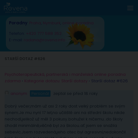
Skip to content
Poradny
:
Praha
,
Nymburk
,
online poradna
Telefon:
+420 777 588 352
E-mail:
radana@rovena.info
STARŠÍ DOTAZ #626
Psychoterapeutická, partnerská i manželská online poradna
zdarma
›
Kategorie dotazu: Starší dotazy
›
Starší dotaz #626
anonym
Personál
zeptal se před 18 roky
Dobrý večer,mám už asi 2 roky dost velký problém se svým
synem..Je mu nyní 17 let,na učiliště ani na střední školu nikde
nechodí,jelikož už měl 3 pokusy..bohužel k ničemu…do školy
chodil minimálně,věčně byl za školou..ať jsem se snažila
sebevíc..Jsem rozvedená,jeho otec byl agresivní,nedokončil