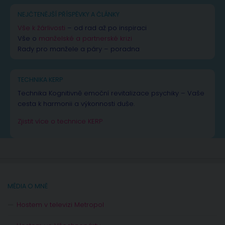
NEJČTENĚJŠÍ PŘÍSPĚVKY A ČLÁNKY
Vše k žárlivosti
– od rad až po inspiraci
Vše o
manželské a partnerské krizi
Rady pro manžele a páry – poradna
TECHNIKA KERP
Technika Kognitivně emoční revitalizace psychiky – Vaše
cesta k harmonii a výkonnosti duše.
Zjistit více o technice KERP
MÉDIA O MNĚ
Hostem v televizi Metropol