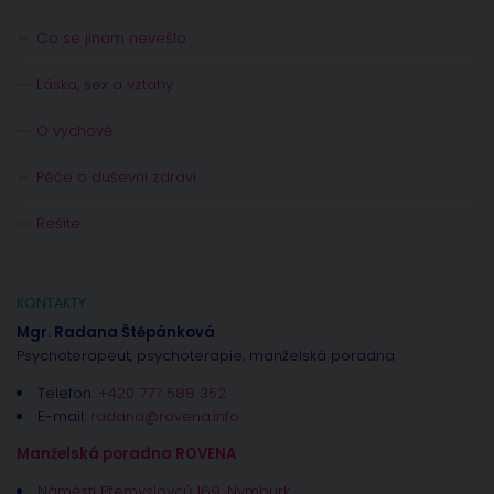
Co se jinam nevešlo
Láska, sex a vztahy
O výchově
Péče o duševní zdraví
Řešíte
KONTAKTY
Mgr. Radana Štěpánková
Psychoterapeut, psychoterapie, manželská poradna
Telefon:
+420 777 588 352
E-mail:
radana@rovena.info
Manželská poradna ROVENA
Náměstí Přemyslovců 169, Nymburk