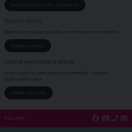
Psycholog pro Prahu a Nymburk
Vlastní dotaz
Vlastní dotaz můžete položit v mé online poradně zdarma.
Online poradna
Online semináře a lekce
Nově v nabídce naleznete online semináře - unikátní
multimediální lekce.
Online semináře
FOLLOW: