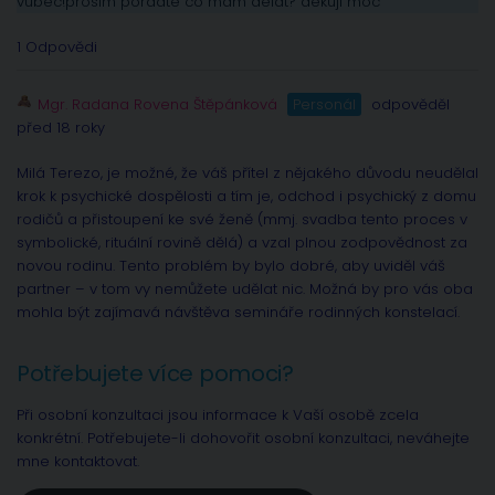
vubec!prosim poradte co mam delat? dekuji moc
1 Odpovědi
Mgr. Radana Rovena Štěpánková
Personál
odpověděl
před 18 roky
Milá Terezo, je možné, že váš přítel z nějakého důvodu neudělal
krok k psychické dospělosti a tím je, odchod i psychický z domu
rodičů a přistoupení ke své ženě (mmj. svadba tento proces v
symbolické, rituální rovině dělá) a vzal plnou zodpovědnost za
novou rodinu. Tento problém by bylo dobré, aby uviděl váš
partner – v tom vy nemůžete udělat nic. Možná by pro vás oba
mohla být zajímavá návštěva semináře rodinných konstelací.
Potřebujete více pomoci?
Při osobní konzultaci jsou informace k Vaší osobě zcela
konkrétní. Potřebujete-li dohovořit osobní konzultaci, neváhejte
mne kontaktovat.