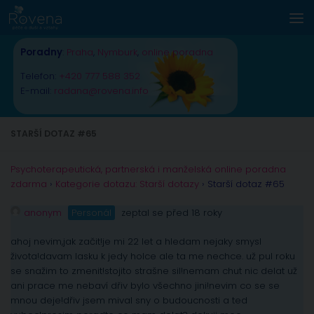
Skip to content
Poradny
:
Praha
,
Nymburk
,
online poradna
Telefon:
+420 777 588 352
E-mail:
radana@rovena.info
STARŠÍ DOTAZ #65
Psychoterapeutická, partnerská i manželská online poradna
zdarma
›
Kategorie dotazu: Starší dotazy
›
Starší dotaz #65
anonym
Personál
zeptal se před 18 roky
ahoj nevim,jak začit!je mi 22 let a hledam nejaky smysl
života!davam lasku k jedy holce ale ta me nechce. už pul roku
se snažim to zmenit!stojito strašne sil!nemam chut nic delat už
ani prace me nebaví dřiv bylo všechno jini!nevim co se se
mnou deje!dřiv jsem mival sny o budoucnosti a ted