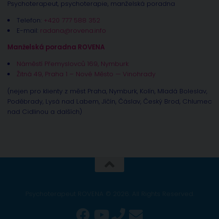
Psychoterapeut, psychoterapie, manželská poradna
Telefon:
+420 777 588 352
E-mail:
radana@rovena.info
Manželská poradna ROVENA
Náměstí Přemyslovců 169, Nymburk
Žitná 49, Praha 1 – Nové Město — Vinohrady
(nejen pro klienty z měst Praha, Nymburk, Kolín, Mladá Boleslav,
Poděbrady, Lysá nad Labem, Jíčín, Čáslav, Český Brod, Chlumec
nad Cidlinou a dalších)
Psychoterapeut ROVENA © 2026. All Rights Reserved.