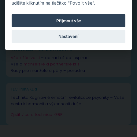
udělíte kliknutím na tlačítko "Povolit vše".
Přijmout vše
Vyhledávání
Nastavení
NEJČTENĚJŠÍ PŘÍSPĚVKY A ČLÁNKY
Vše k žárlivosti
– od rad až po inspiraci
Vše o
manželské a partnerské krizi
Rady pro manžele a páry – poradna
TECHNIKA KERP
Technika Kognitivně emoční revitalizace psychiky – Vaše
cesta k harmonii a výkonnosti duše.
Zjistit více o technice KERP