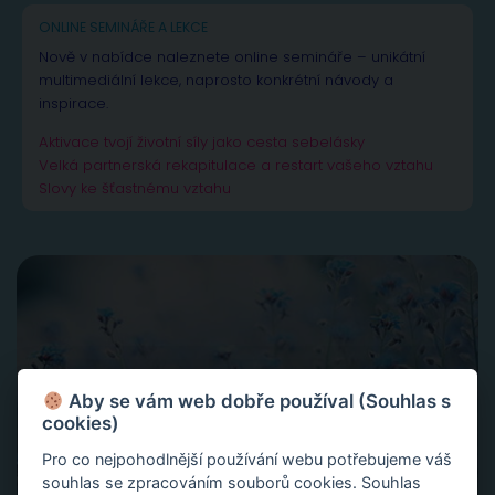
ONLINE SEMINÁŘE A LEKCE
Nově v nabídce naleznete online semináře – unikátní
multimediální lekce, naprosto konkrétní návody a
inspirace.
Aktivace tvojí životní síly jako cesta sebelásky
Velká partnerská rekapitulace a restart vašeho vztahu
Slovy ke šťastnému vztahu
Aby se vám web dobře používal (Souhlas s
cookies)
Pro co nejpohodlnější používání webu potřebujeme váš
souhlas se zpracováním souborů cookies. Souhlas