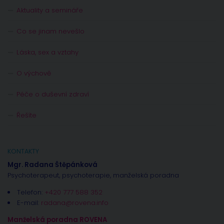
Aktuality a semináře
Co se jinam nevešlo
Láska, sex a vztahy
O výchově
Péče o duševní zdraví
Řešíte
KONTAKTY
Mgr. Radana Štěpánková
Psychoterapeut, psychoterapie, manželská poradna
Telefon:
+420 777 588 352
E-mail:
radana@rovena.info
Manželská poradna ROVENA