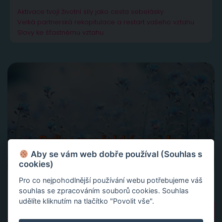
Aktivace tvojí životní síly jako cesta sebelásky
Velká partnerská rekapitulace a restart vašeho vztahu
Slovy ke šťastnému vztahu
Aby se vám web dobře používal (Souhlas s
cookies)
Pro co nejpohodlnější používání webu potřebujeme váš
souhlas se zpracováním souborů cookies. Souhlas
udělíte kliknutím na tlačítko "Povolit vše".
Vyhledávání