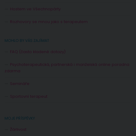
Hostem ve Všechnopárty
Rozhovory se mnou jako s terapeutem
MOHLO BY VÁS ZAJÍMAT
FAQ (často kladené dotazy)
Psychoterapeutická, partnerská i manželská online poradna
zdarma
Semináře
Sportovní terapeut
MOJE PŘÍSPĚVKY
Žárlivost