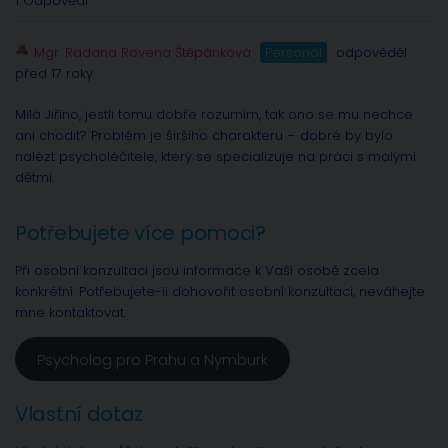
1 Odpovědi
Mgr. Radana Rovena Štěpánková
Personál
odpověděl
před 17 roky
Milá Jiřino, jestli tomu dobře rozumím, tak ono se mu nechce
ani chodit? Problém je širšího charakteru – dobré by bylo
nalézt psycholéčitele, který se specializuje na práci s malými
dětmi.
Potřebujete více pomoci?
Při osobní konzultaci jsou informace k Vaší osobě zcela
konkrétní. Potřebujete-li dohovořit osobní konzultaci, neváhejte
mne kontaktovat.
Psycholog pro Prahu a Nymburk
Vlastní dotaz