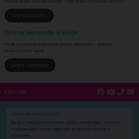
Vlastní dotaz můžete položit v mé online poradně zdarma.
Online poradna
Online semináře a lekce
Nově v nabídce naleznete online semináře - unikátní
multimediální lekce.
Online semináře
FOLLOW:
ONLINE SEMINÁŘE A LEKCE
Nově v nabídce naleznete online semináře – unikátní
multimediální lekce, naprosto konkrétní návody a
inspirace.