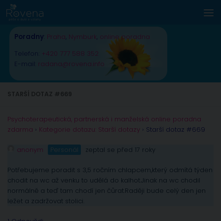
Skip to content
Poradny
:
Praha
,
Nymburk
,
online poradna
Telefon:
+420 777 588 352
E-mail:
radana@rovena.info
STARŠÍ DOTAZ #669
Psychoterapeutická, partnerská i manželská online poradna
zdarma
›
Kategorie dotazu: Starší dotazy
›
Starší dotaz #669
anonym
Personál
zeptal se před 17 roky
Potřebujeme poradit s 3,5 ročním chlapcem,který odmítá týden
chodit na wc až venku to udělá do kalhot.Jinak na wc chodil
normálně a teď tam chodí jen čůrat.Raději bude celý den jen
ležet a zadržovat stolici.