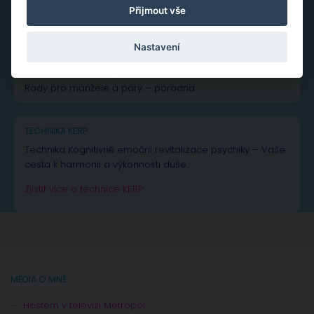
Přijmout vše
NEJČTENĚJŠÍ PŘÍSPĚVKY A ČLÁNKY
Nastavení
Vše k žárlivosti
– od rad až po inspiraci
Vše o
manželské a partnerské krizi
Rady pro manžele a páry – poradna
TECHNIKA KERP
Technika Kognitivně emoční revitalizace psychiky – Vaše
cesta k harmonii a výkonnosti duše.
Zjistit více o technice KERP
MÉDIA O MNĚ
Hostem v televizi Metropol