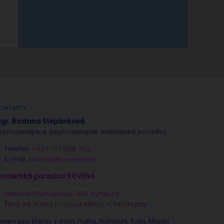
ONTAKTY
gr. Radana Štěpánková
sychoterapeut, psychoterapie, manželská poradna
Telefon:
+420 777 588 352
E-mail:
radana@rovena.info
anželská poradna ROVENA
Náměstí Přemyslovců 169, Nymburk
Žitná 49, Praha 1 – Nové Město — Vinohrady
nejen pro klienty z měst Praha, Nymburk, Kolín, Mladá