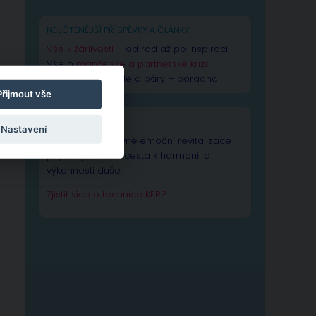
NEJČTENĚJŠÍ PŘÍSPĚVKY A ČLÁNKY
Vše k žárlivosti
– od rad až po inspiraci
Vše o
manželské a partnerské krizi
Rady pro manžele a páry – poradna
Přijmout vše
TECHNIKA KERP
Nastavení
Technika Kognitivně emoční revitalizace
psychiky – Vaše cesta k harmonii a
výkonnosti duše.
Zjistit více o technice KERP