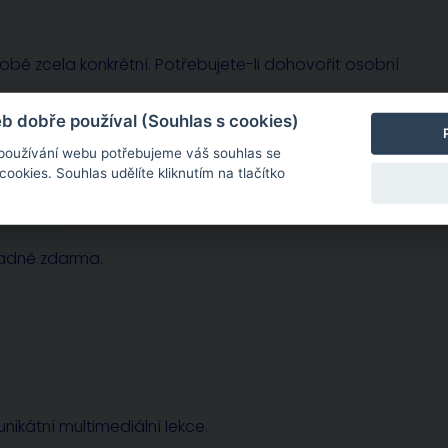
sobě zcela konkrétní. Potřebujete-li dohovořit osobní
 dobře používal (Souhlas s cookies)
 používání webu potřebujeme váš souhlas se
okies. Souhlas udělíte kliknutím na tlačítko
radně zdarma.
nikátní multimediální lekce.