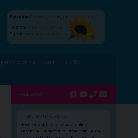
Poradny
:
Praha
,
Nymburk
,
online poradna
Telefon:
+420 777 588 352
E-mail:
radana@rovena.info
 poradna online
Ceník
Články
FOLLOW:
ONLINE SEMINÁŘE A LEKCE
Nově v nabídce naleznete online
semináře – unikátní multimediální lekce,
naprosto konkrétní návody a inspirace.