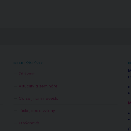
MOJE PŘÍSPĚVKY
K
M
Žárlivost
P
Aktuality a semináře
Co se jinam nevešlo
M
Láska, sex a vztahy
O výchově
(