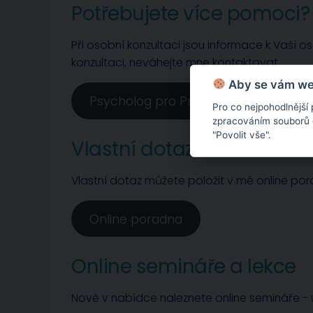
Potřebujete více pomoci?
Při osobní konzultaci jsou informace k Vaší o
konzultaci, neváhejte mne kontaktovat.
Aby se vám web
Psycholog pro Prahu a Nymburk
Pro co nejpohodlnější
zpracováním souborů co
"Povolit vše".
Vlastní dotaz
Vlastní dotaz můžete položit v mé online po
Online poradna
Online semináře a lekce
Nově v nabídce naleznete online semináře - u