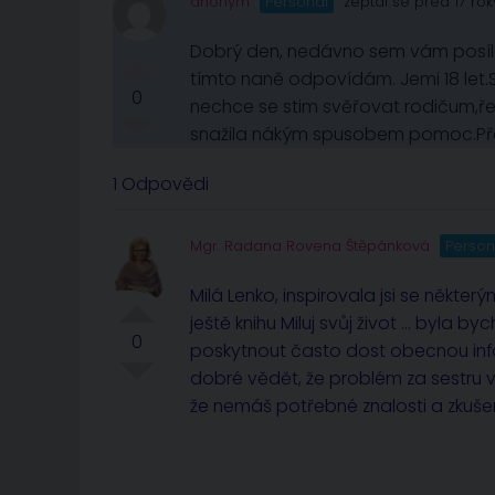
anonym
Personál
zeptal se před 17 rok
Dobrý den, nedávno sem vám posíla
tímto naně odpovídám. Jemi 18 let.
0
nechce se stim svěřovat rodičum,řek
snažila nákým spusobem pomoc.Pře
1 Odpovědi
Mgr. Radana Rovena Štěpánková
Person
Milá Lenko, inspirovala jsi se někt
ještě knihu Miluj svůj život … byla 
0
poskytnout často dost obecnou infor
dobré vědět, že problém za sestru v
že nemáš potřebné znalosti a zkuše