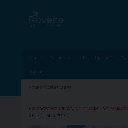
Skip to content
O mně
Semináře
Jak se objednat?
Re
Kontakty
STARŠÍ DOTAZ #687
Psychoterapeutická, partnerská i manželská
Starší dotaz #687