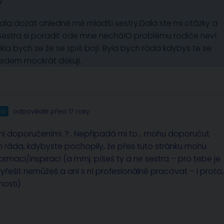
y
la dozat ohledně mé mladší sestry.Dala ste mi otázky a
Sestra si poradit ode mne nechá!O problému rodiče neví
la bych se že se spíš bojí. Byla bych ráda kdybys te se
dem mockrát děkuji.
ál
odpověděl před 17 roky
erými doporučeními..?.. Nepřipadá mi to… mohu doporučut
bych ráda, kdybyste pochopily, že přes tuto stránku mohu
maci/inspiraci (a mmj. píšeš ty a ne sestra – pro tebe je
yřešit nemůžeš a ani s ní profesionálně pracovat – i proto,
nosti)