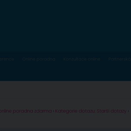
ference
Online poradna
Konzultace online
Partnerská
 online poradna zdarma
›
Kategorie dotazu: Starší dotazy
›