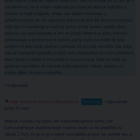
prej dobré známky nejsou všechno. Teď mi bude za 12 dní 18 a
oznámili mi, že si mám najít byt, protože je akorát vyžírám a
nechci si najít brigádu. Stále ale slyším nadávky a
předhazování, že až vypadnu, tak bude klid. Mí dva sourozenci
vidí, jak mi nadávají a buď se tomu smějí anebo ještě něco
řeknou, co není pravda a tím mi přitíží. Máma si toho mnoho
překrucuje a pořád od ní slyším, jak to bylo za ní.Má 15 letá
sestra mi taky kvůli všemu nadává. Už prostě nemůžu dál, když
mě už hafokrát vyhodili a když sem šla bydlet za svým přítelem,
který bydlí s rodiči a má ještě 3 sourozence, řekli mi naši, že
jestli se nevrátím, že na mě pošloupolicii. Vůbec nevím, co
mám dělat. Prosím poraďte…
1 Odpovědi
Mgr. Radana Rovena Štěpánková
Personál
odpověděl
před 17 roky
Milá M., k peklu na zemi ani nepotřebujeme čerty, viď
(umouněnejch dušiček tady máme dost, co to peklíčko tu
dělají…) Vím, že je to pro tebe nyní těžké, pokus se udržet sílu a