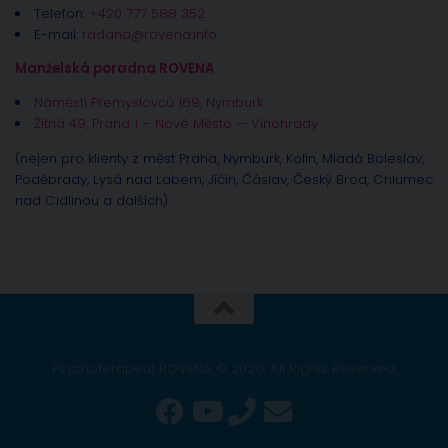
Telefon:
+420 777 588 352
E-mail:
radana@rovena.info
Manželská poradna ROVENA
Náměstí Přemyslovců 169, Nymburk
Žitná 49, Praha 1 – Nové Město — Vinohrady
(nejen pro klienty z měst Praha, Nymburk, Kolín, Mladá Boleslav,
Poděbrady, Lysá nad Labem, Jíčín, Čáslav, Český Brod, Chlumec
nad Cidlinou a dalších)
Psychoterapeut ROVENA © 2026. All Rights Reserved.