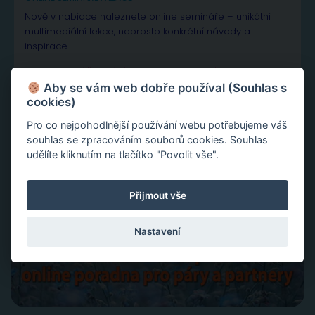
Nově v nabídce naleznete online semináře – unikátní
multimediální lekce, naprosto konkrétní návody a
inspirace.
Aktivace tvojí životní síly jako cesta sebelásky
Velká partnerská rekapitulace a restart vašeho vztahu
Aby se vám web dobře používal (Souhlas s
Slovy ke šťastnému vztahu
cookies)
Pro co nejpohodlnější používání webu potřebujeme váš
souhlas se zpracováním souborů cookies. Souhlas
udělíte kliknutím na tlačítko "Povolit vše".
Přijmout vše
Nastavení