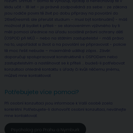
rozum. Shrnutí: - doma tě vyhazují, vyčítají a nenechávají tě v
klidu učit - 18 let – jsi právně zodpovědná za sebe - ze zákona
jsou rodiče povini tě živit po dobu přípravy na povolání do
26let(nesmíš ale přerušit studium – musí být kontinuální) - máš
možnost jít bydlet k příteli - se stanovenímm výživného by ti
měli pomoci úřednice na úřadu sociálně právní ochrany dětí
(OSPOD při MÚ) – nebo na státním zastupitelství - máš právo
na to, uspořádat si život a na povolání se připravovat - policie
tě moc řešit nebude – maximálně udělají zápis… Závěr:
doporučuji spolupracovat konstruktivně s OSPODem nebo
zastupitelstvím a nastěhovat se k příteli … budeš-li potřebovat
konzultaci ohledně kontaktu s úřady či kvůli něčemu jinému,
můžeš mne kontaktovat
Potřebujete více pomoci?
Při osobní konzultaci jsou informace k Vaší osobě zcela
konkrétní. Potřebujete-li dohovořit osobní konzultaci, neváhejte
mne kontaktovat.
Psycholog pro Prahu a Nymburk