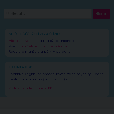
Vyhledávání
NEJČTENĚJŠÍ PŘÍSPĚVKY A ČLÁNKY
Vše k žárlivosti
– od rad až po inspiraci
Vše o
manželské a partnerské krizi
Rady pro manžele a páry – poradna
TECHNIKA KERP
Technika Kognitivně emoční revitalizace psychiky – Vaše
cesta k harmonii a výkonnosti duše.
Zjistit více o technice KERP