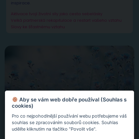
inspirace.
Aktivace tvojí životní síly jako cesta sebelásky
Velká partnerská rekapitulace a restart vašeho vztahu
Slovy ke šťastnému vztahu
Aby se vám web dobře používal (Souhlas s
cookies)
Pro co nejpohodlnější používání webu potřebujeme váš
souhlas se zpracováním souborů cookies. Souhlas
udělíte kliknutím na tlačítko "Povolit vše".
Vyhledávání