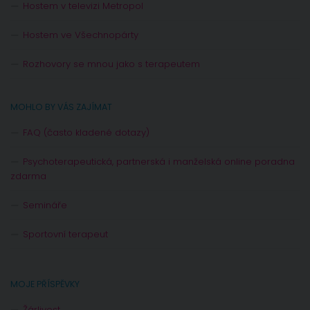
Hostem v televizi Metropol
Hostem ve Všechnopárty
Rozhovory se mnou jako s terapeutem
MOHLO BY VÁS ZAJÍMAT
FAQ (často kladené dotazy)
Psychoterapeutická, partnerská i manželská online poradna
zdarma
Semináře
Sportovní terapeut
MOJE PŘÍSPĚVKY
Žárlivost