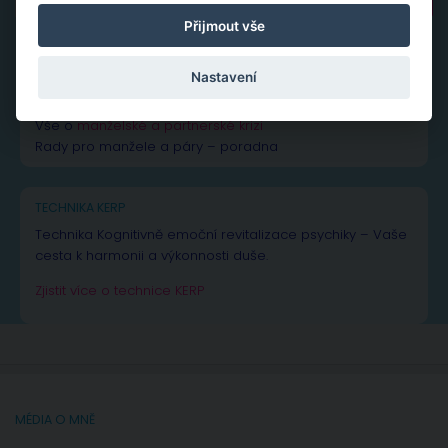
Přijmout vše
NEJČTENĚJŠÍ PŘÍSPĚVKY A ČLÁNKY
Nastavení
Vše k žárlivosti
– od rad až po inspiraci
Vše o
manželské a partnerské krizi
Rady pro manžele a páry – poradna
TECHNIKA KERP
Technika Kognitivně emoční revitalizace psychiky – Vaše
cesta k harmonii a výkonnosti duše.
Zjistit více o technice KERP
MÉDIA O MNĚ