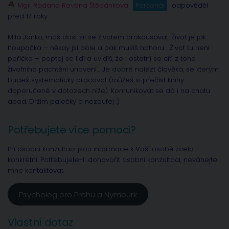
Mgr. Radana Rovena Štěpánková
Personál
odpověděl
před 17 roky
Milá Janko, máš dost sil se životem prokousávat. Život je jak
houpačka – někdy jsi dole a pak musíš nahoru… Život tu není
peříčko – poptej se lidí a uvidíš, že i ostatní se cítí z toho
životního pachtění unavení… Je dobré nalézt člověka, se kterým
budeš systematicky pracovat (můžeš si přečíst knihy
doporučené v dotazech níže). Komunikovat se dá i na chatu
apod. Držím palečky a nezoufej :)
Potřebujete více pomoci?
Při osobní konzultaci jsou informace k Vaší osobě zcela
konkrétní. Potřebujete-li dohovořit osobní konzultaci, neváhejte
mne kontaktovat.
Psycholog pro Prahu a Nymburk
Vlastní dotaz