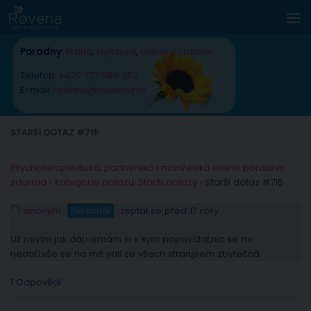
Skip to content
Poradny
:
Praha
,
Nymburk
,
online poradna
Telefon:
+420 777 588 352
E-mail:
radana@rovena.info
STARŠÍ DOTAZ #715
Psychoterapeutická, partnerská i manželská online poradna
zdarma
›
Kategorie dotazu: Starší dotazy
›
Starší dotaz #715
anonym
Personál
zeptal se před 17 roky
Už nevím jak dál,nemám si s kym popovídat,nic se mi
nedaří,vše se na mě valí ze všech stran,jsem zbytečná
1 Odpovědi