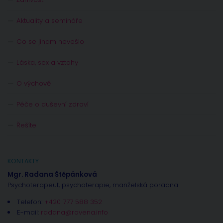
Aktuality a semináře
Co se jinam nevešlo
Láska, sex a vztahy
O výchově
Péče o duševní zdraví
Řešíte
KONTAKTY
Mgr. Radana Štěpánková
Psychoterapeut, psychoterapie, manželská poradna
Telefon:
+420 777 588 352
E-mail:
radana@rovena.info