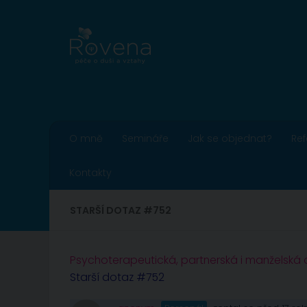
Skip to content
O mně
Semináře
Jak se objednat?
Re
Kontakty
STARŠÍ DOTAZ #752
Psychoterapeutická, partnerská i manželská
Starší dotaz #752