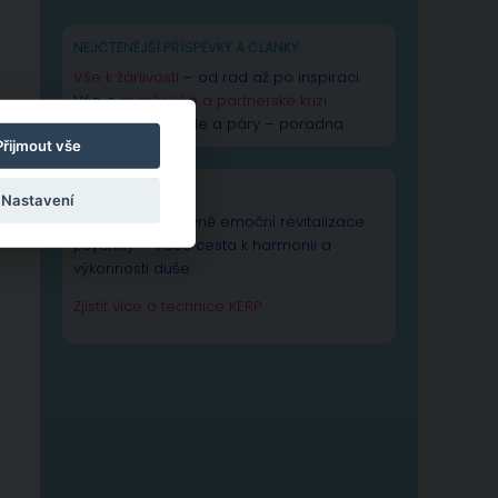
NEJČTENĚJŠÍ PŘÍSPĚVKY A ČLÁNKY
Vše k žárlivosti
– od rad až po inspiraci
Vše o
manželské a partnerské krizi
Rady pro manžele a páry – poradna
Přijmout vše
TECHNIKA KERP
Nastavení
Technika Kognitivně emoční revitalizace
psychiky – Vaše cesta k harmonii a
výkonnosti duše.
Zjistit více o technice KERP