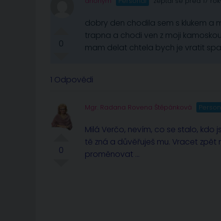
anonym
Personál
zeptal se před 17 rok
dobry den chodila sem s klukem a mn
trapna a chodi ven z moji kamoskou 
0
mam delat chtela bych je vratit sp
1 Odpovědi
Mgr. Radana Rovena Štěpánková
Person
Milá Verčo, nevím, co se stalo, kdo j
tě zná a důvěřuješ mu. Vracet zpět ni
0
proměnovat …