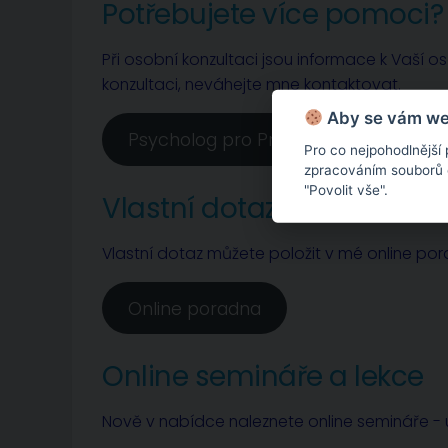
Potřebujete více pomoci?
Při osobní konzultaci jsou informace k Vaší o
konzultaci, neváhejte mne kontaktovat.
Aby se vám web
Psycholog pro Prahu a Nymburk
Pro co nejpohodlnější
zpracováním souborů co
"Povolit vše".
Vlastní dotaz
Vlastní dotaz můžete položit v mé online po
Online poradna
Online semináře a lekce
Nově v nabídce naleznete online semináře - u