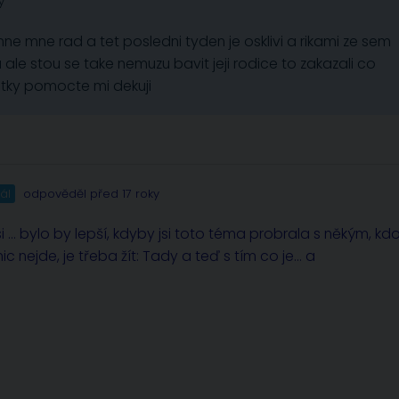
y
e mne rad a tet posledni tyden je osklivi a rikami ze sem
ale stou se take nemuzu bavit jeji rodice to zakazali co
atky pomocte mi dekuji
ál
odpověděl před 17 roky
si … bylo by lepší, kdyby jsi toto téma probrala s někým, kd
c nejde, je třeba žít: Tady a teď s tím co je… a