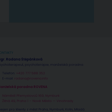
ONTAKTY
gr. Radana Štěpánková
sychoterapeut, psychoterapie, manželská poradna
Telefon:
+420 777 588 352
E-mail:
radana@rovena.info
anželská poradna ROVENA
Náměstí Přemyslovců 169, Nymburk
Žitná 49, Praha 1 – Nové Město — Vinohrady
nejen pro klienty z měst Praha, Nymburk, Kolín, Mladá