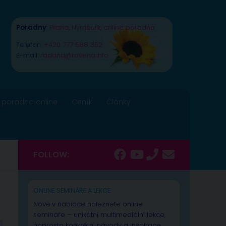
Poradny
:
Praha
,
Nymburk
,
online poradna
Telefon:
+420 777 588 352
E-mail:
radana@rovena.info
 poradna online
Ceník
Články
FOLLOW:
ONLINE SEMINÁŘE A LEKCE
Nově v nabídce naleznete online
semináře – unikátní multimediální lekce,
naprosto konkrétní návody a inspirace.