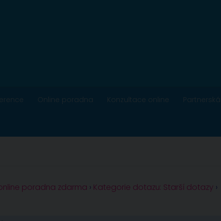
ference
Online poradna
Konzultace online
Partnerská
 online poradna zdarma
›
Kategorie dotazu: Starší dotazy
›