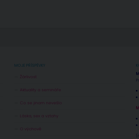
MOJE PŘÍSPĚVKY
K
M
Žárlivost
P
Aktuality a semináře
Co se jinam nevešlo
M
Láska, sex a vztahy
O výchově
(