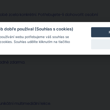
sobě zcela konkrétní. Potřebujete-li dohovořit osobní
 dobře používal (Souhlas s cookies)
 používání webu potřebujeme váš souhlas se
okies. Souhlas udělíte kliknutím na tlačítko
radně zdarma.
nikátní multimediální lekce.