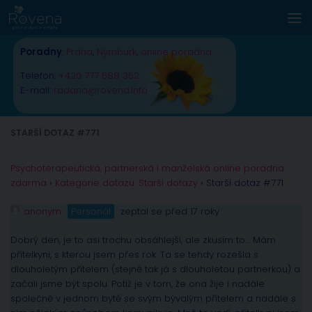
Skip to content
Poradny
:
Praha
,
Nymburk
,
online poradna
Telefon:
+420 777 588 352
E-mail:
radana@rovena.info
STARŠÍ DOTAZ #771
Psychoterapeutická, partnerská i manželská online poradna
zdarma
›
Kategorie dotazu: Starší dotazy
›
Starší dotaz #771
anonym
Personál
zeptal se před 17 roky
Dobrý den, je to asi trochu obsáhlejší, ale zkusím to… Mám
přítelkyni, s kterou jsem přes rok. Ta se tehdy rozešla s
dlouholetým přítelem (stejně tak já s dlouholetou partnerkou) a
začali jsme být spolu. Potíž je v tom, že ona žije i nadále
společně v jednom bytě se svým bývalým přítelem a nadále s