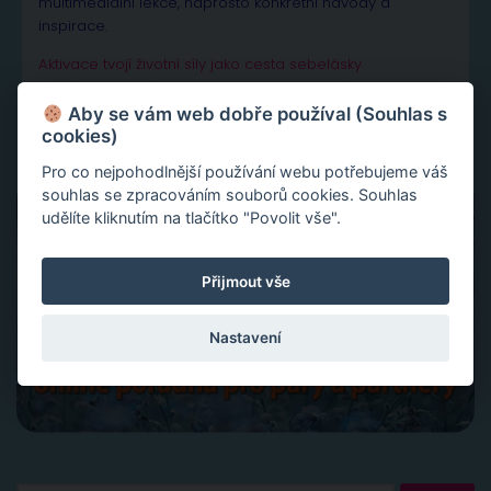
multimediální lekce, naprosto konkrétní návody a
inspirace.
Aktivace tvojí životní síly jako cesta sebelásky
Velká partnerská rekapitulace a restart vašeho vztahu
Slovy ke šťastnému vztahu
Aby se vám web dobře používal (Souhlas s
cookies)
Pro co nejpohodlnější používání webu potřebujeme váš
souhlas se zpracováním souborů cookies. Souhlas
udělíte kliknutím na tlačítko "Povolit vše".
Přijmout vše
Nastavení