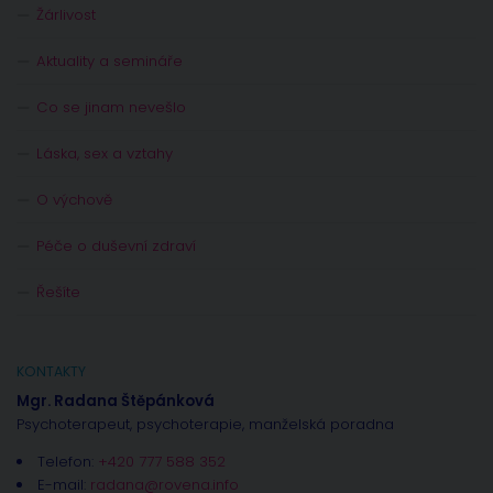
Žárlivost
Aktuality a semináře
Co se jinam nevešlo
Láska, sex a vztahy
O výchově
Péče o duševní zdraví
Řešíte
KONTAKTY
Mgr. Radana Štěpánková
Psychoterapeut, psychoterapie, manželská poradna
Telefon:
+420 777 588 352
E-mail:
radana@rovena.info