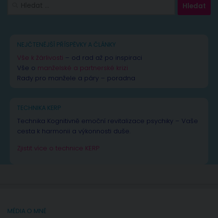
Vyhledávání
NEJČTENĚJŠÍ PŘÍSPĚVKY A ČLÁNKY
Vše k žárlivosti
– od rad až po inspiraci
Vše o
manželské a partnerské krizi
Rady pro manžele a páry – poradna
TECHNIKA KERP
Technika Kognitivně emoční revitalizace psychiky – Vaše
cesta k harmonii a výkonnosti duše.
Zjistit více o technice KERP
MÉDIA O MNĚ