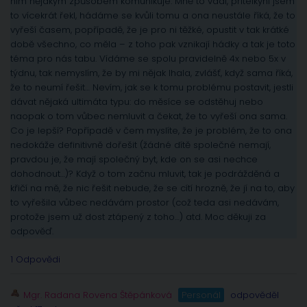
ním nějakým způsobem komunikuje. Mně to vadí, přítelkyni jsem
to vícekrát řekl, hádáme se kvůli tomu a ona neustále říká, že to
vyřeší časem, popřípadě, že je pro ni těžké, opustit v tak krátké
době všechno, co měla – z toho pak vznikají hádky a tak je toto
téma pro nás tabu. Vídáme se spolu pravidelně 4x nebo 5x v
týdnu, tak nemyslím, že by mi nějak lhala, zvlášť, když sama říká,
že to neumí řešit… Nevím, jak se k tomu problému postavit, jestli
dávat nějaká ultimáta typu: do měsíce se odstěhuj nebo
naopak o tom vůbec nemluvit a čekat, že to vyřeší ona sama.
Co je lepší? Popřípadě v čem myslíte, že je problém, že to ona
nedokáže definitivně dořešit (žádné dítě společné nemají,
pravdou je, že mají společný byt, kde on se asi nechce
dohodnout…)? Když o tom začnu mluvit, tak je podrážděná a
křičí na mě, že nic řešit nebude, že se cítí hrozně, že jí na to, aby
to vyřešila vůbec nedávám prostor (což teda asi nedávám,
protože jsem už dost ztápený z toho…) atd. Moc děkuji za
odpověď.
1 Odpovědi
Mgr. Radana Rovena Štěpánková
Personál
odpověděl