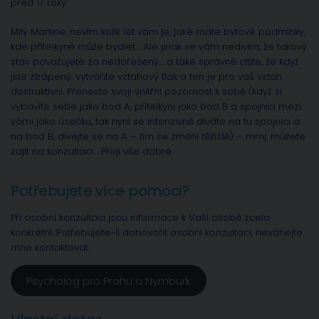
před 17 roky
Milý Martine, nevím kolik let vám je, jaké máte bytové podmínky,
kde přítelkyně může bydlet… Ale jinak se vám nedivím, že takový
stav považujete za nedořešený… a také správně cítíte, že když
jste ztrápený, vytváříte vztahový tlak a ten je pro váš vztah
destruktivní. Přeneste svoji vnitřní pozornost k sobě (když si
vybavíte sebe jako bod A, přítelkyni jako bod B a spojnici mezi
vámi jako úsečku, tak nyní se intenzivně díváte na tu spojnici a
na bod B, dívejte se na A – tím se změní těžiště) – mmj. můžete
zajít na konzultaci… Přeji vše dobré
Potřebujete více pomoci?
Při osobní konzultaci jsou informace k Vaší osobě zcela
konkrétní. Potřebujete-li dohovořit osobní konzultaci, neváhejte
mne kontaktovat.
Psycholog pro Prahu a Nymburk