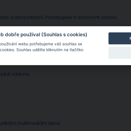
sobě zcela konkrétní. Potřebujete-li dohovořit osobní
 dobře používal (Souhlas s cookies)
 používání webu potřebujeme váš souhlas se
okies. Souhlas udělíte kliknutím na tlačítko
radně zdarma.
nikátní multimediální lekce.