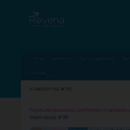
Skip to content
O mně
Semináře
Jak se objednat?
Re
Kontakty
STARŠÍ DOTAZ #781
Psychoterapeutická, partnerská i manželská
Starší dotaz #781