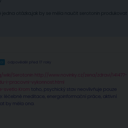
y
jedna otázka,jak by se měla naučit serotonin produkovat
ál
odpověděl před 17 roky
g/wiki/Serotonin
http://www.novinky.cz/zena/zdravi/141477-
du-i-pracovni-vykonnost.html
e-svetlo Krom
toho, psychický stav neovlivňuje pouze
e: léčebné meditace, energoinformační práce, aktivní
nat by měla ona.