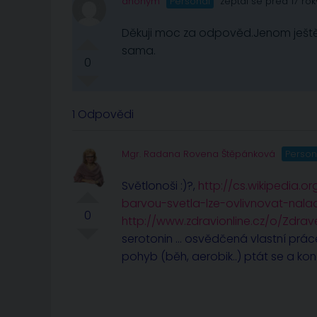
anonym
Personál
zeptal se před 17 rok
Děkuji moc za odpověd.Jenom ještě 
sama.
0
1 Odpovědi
Mgr. Radana Rovena Štěpánková
Person
Světlonoši :)?,
http://cs.wikipedia.or
barvou-svetla-lze-ovlivnovat-nala
0
http://www.zdravionline.cz/o/Zdrav
serotonin … osvědčená vlastní prác
pohyb (běh, aerobik..) ptát se a ko