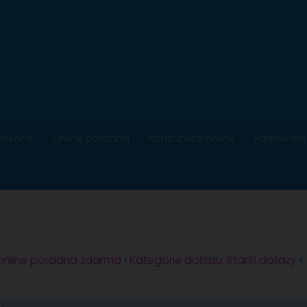
ference
Online poradna
Konzultace online
Partnerská
 online poradna zdarma
›
Kategorie dotazu: Starší dotazy
›