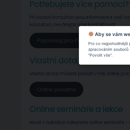
Potřebujete více pomoci?
Při osobní konzultaci jsou informace k Vaší o
konzultaci, neváhejte mne kontaktovat.
Aby se vám web
Psycholog pro Prahu a Nymburk
Pro co nejpohodlnější
zpracováním souborů co
"Povolit vše".
Vlastní dotaz
Vlastní dotaz můžete položit v mé online po
Online poradna
Online semináře a lekce
Nově v nabídce naleznete online semináře - u