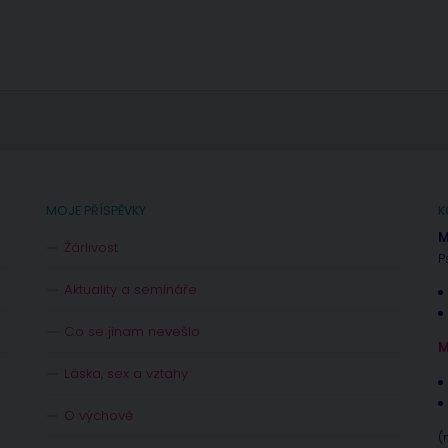
MOJE PŘÍSPĚVKY
K
M
Žárlivost
P
Aktuality a semináře
Co se jinam nevešlo
M
Láska, sex a vztahy
O výchově
(