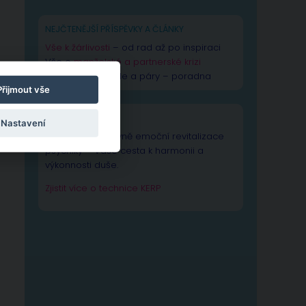
NEJČTENĚJŠÍ PŘÍSPĚVKY A ČLÁNKY
Vše k žárlivosti
– od rad až po inspiraci
Vše o
manželské a partnerské krizi
Rady pro manžele a páry – poradna
Přijmout vše
TECHNIKA KERP
Nastavení
Technika Kognitivně emoční revitalizace
psychiky – Vaše cesta k harmonii a
výkonnosti duše.
Zjistit více o technice KERP