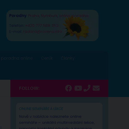
Poradny
:
Praha
,
Nymburk
,
online poradna
Telefon:
+420 777 588 352
E-mail:
radana@rovena.info
 poradna online
Ceník
Články
FOLLOW:
ONLINE SEMINÁŘE A LEKCE
Nově v nabídce naleznete online
semináře – unikátní multimediální lekce,
naprosto konkrétní návody a inspirace.