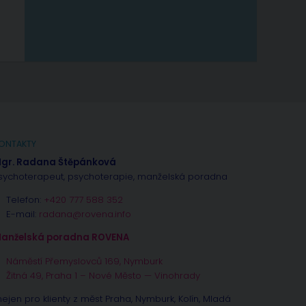
ONTAKTY
gr. Radana Štěpánková
sychoterapeut, psychoterapie, manželská poradna
Telefon:
+420 777 588 352
E-mail:
radana@rovena.info
anželská poradna ROVENA
Náměstí Přemyslovců 169, Nymburk
Žitná 49, Praha 1 – Nové Město — Vinohrady
nejen pro klienty z měst Praha, Nymburk, Kolín, Mladá