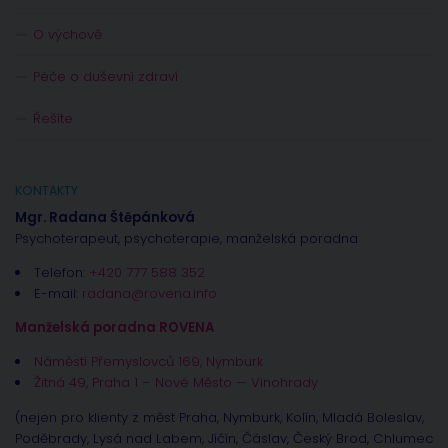
O výchově
Péče o duševní zdraví
Řešíte
KONTAKTY
Mgr. Radana Štěpánková
Psychoterapeut, psychoterapie, manželská poradna
Telefon:
+420 777 588 352
E-mail:
radana@rovena.info
Manželská poradna ROVENA
Náměstí Přemyslovců 169, Nymburk
Žitná 49, Praha 1 – Nové Město — Vinohrady
(nejen pro klienty z měst Praha, Nymburk, Kolín, Mladá Boleslav,
Poděbrady, Lysá nad Labem, Jíčín, Čáslav, Český Brod, Chlumec