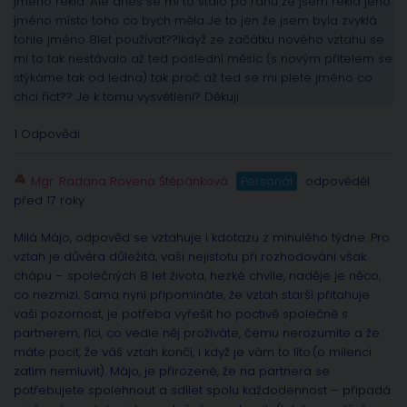
jméno řekla. Ale dnes se mi to stalo po ránu že jsem řekla jeho
jméno místo toho co bych měla..Je to jen že jsem byla zvyklá
tohle jméno 8let používat??Ikdyž ze začátku nového vztahu se
mi to tak nestávalo až ted poslední měsíc (s novým přítelem se
stýkáme tak od ledna) tak proč až ted se mi plete jméno co
chci říct?? Je k tomu vysvětlení? Děkuji
1 Odpovědi
Mgr. Radana Rovena Štěpánková
Personál
odpověděl
před 17 roky
Milá Májo, odpověd se vztahuje i kdotazu z minulého týdne. Pro
vztah je důvěra důležitá, vaši nejistotu při rozhodování však
chápu – společných 8 let života, hezké chvíle, naděje je něco,
co nezmizí. Sama nyní připomínáte, že vztah starší přitahuje
vaši pozornost, je potřeba vyřešit ho poctivě společně s
partnerem, říci, co vedle něj prožíváte, čemu nerozumíte a že
máte pocit, že váš vztah končí, i když je vám to líto.(o milenci
zatím nemluvit). Májo, je přirozené, že na partnera se
potřebujete spolehnout a sdílet spolu každodennost – připadá