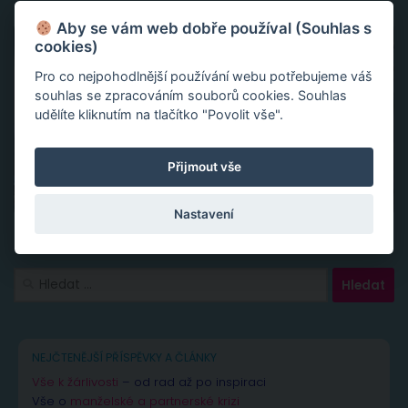
Aby se vám web dobře používal (Souhlas s
cookies)
Pro co nejpohodlnější používání webu potřebujeme váš
souhlas se zpracováním souborů cookies. Souhlas
udělíte kliknutím na tlačítko "Povolit vše".
Přijmout vše
Nastavení
Vyhledávání
NEJČTENĚJŠÍ PŘÍSPĚVKY A ČLÁNKY
Vše k žárlivosti
– od rad až po inspiraci
Vše o
manželské a partnerské krizi