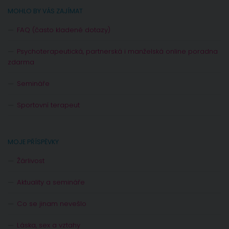
MOHLO BY VÁS ZAJÍMAT
FAQ (často kladené dotazy)
Psychoterapeutická, partnerská i manželská online poradna
zdarma
Semináře
Sportovní terapeut
MOJE PŘÍSPĚVKY
Žárlivost
Aktuality a semináře
Co se jinam nevešlo
Láska, sex a vztahy