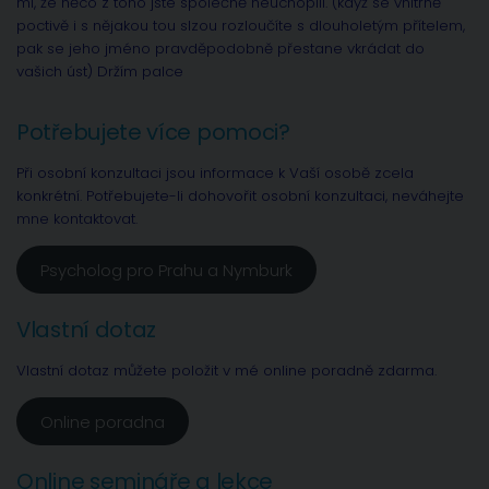
mi, že něco z toho jste společně neuchopili. (když se vnitřně
poctivě i s nějakou tou slzou rozloučíte s dlouholetým přítelem,
pak se jeho jméno pravděpodobně přestane vkrádat do
vašich úst) Držím palce
Potřebujete více pomoci?
Při osobní konzultaci jsou informace k Vaší osobě zcela
konkrétní. Potřebujete-li dohovořit osobní konzultaci, neváhejte
mne kontaktovat.
Psycholog pro Prahu a Nymburk
Vlastní dotaz
Vlastní dotaz můžete položit v mé online poradně zdarma.
Online poradna
Online semináře a lekce