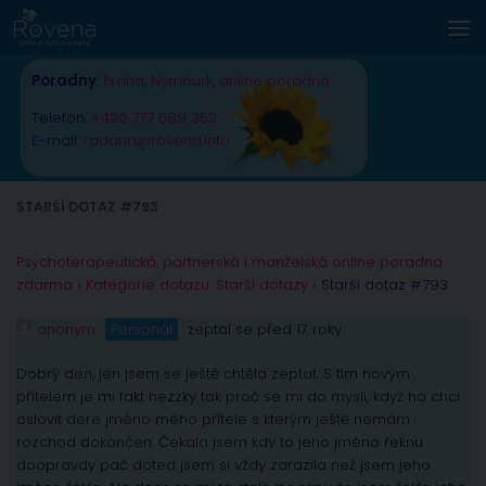
Skip to content
Poradny
:
Praha
,
Nymburk
,
online poradna
Telefon:
+420 777 588 352
E-mail:
radana@rovena.info
STARŠÍ DOTAZ #793
Psychoterapeutická, partnerská i manželská online poradna
zdarma
›
Kategorie dotazu: Starší dotazy
›
Starší dotaz #793
anonym
Personál
zeptal se před 17 roky
Dobrý den, jen jsem se ještě chtěla zeptat. S tím novým
přítelem je mi fakt hezzky tak proč se mi do mysli, když ho chci
oslovit dere jméno mého přítele s kterým ještě nemám
rozchod dokončen. Čekala jsem kdy to jeho jméno řeknu
doopravdy pač doted jsem si vždy zarazila než jsem jeho