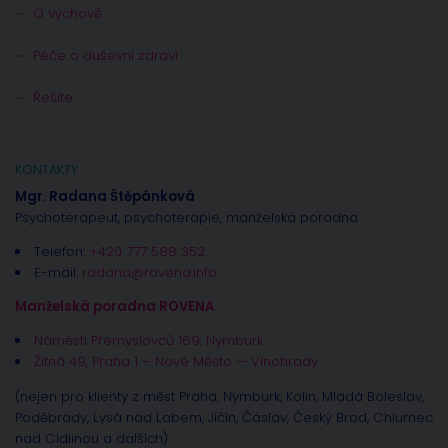
O výchově
Péče o duševní zdraví
Řešíte
KONTAKTY
Mgr. Radana Štěpánková
Psychoterapeut, psychoterapie, manželská poradna
Telefon:
+420 777 588 352
E-mail:
radana@rovena.info
Manželská poradna ROVENA
Náměstí Přemyslovců 169, Nymburk
Žitná 49, Praha 1 – Nové Město — Vinohrady
(nejen pro klienty z měst Praha, Nymburk, Kolín, Mladá Boleslav,
Poděbrady, Lysá nad Labem, Jíčín, Čáslav, Český Brod, Chlumec
nad Cidlinou a dalších)