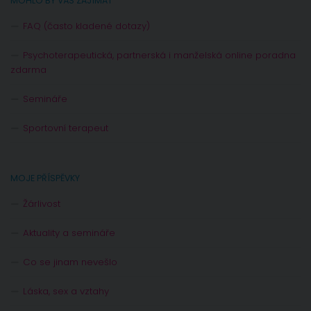
MOHLO BY VÁS ZAJÍMAT
FAQ (často kladené dotazy)
Psychoterapeutická, partnerská i manželská online poradna
zdarma
Semináře
Sportovní terapeut
MOJE PŘÍSPĚVKY
Žárlivost
Aktuality a semináře
Co se jinam nevešlo
Láska, sex a vztahy