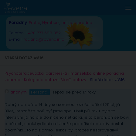
Skip to content
Poradny
:
Praha
,
Nymburk
,
online poradna
Telefon:
+420 777 588 352
E-mail:
radana@rovena.info
STARŠÍ DOTAZ #816
Psychoterapeutická, partnerská i manželská online poradna
zdarma
›
Kategorie dotazu: Starší dotazy
›
Starší dotaz #816
anonym
Personál
zeptal se před 17 roky
Dobrý den, před 14 dny se semnou rozešel přítel (29let, já
31let), hrozně to bolí, byť jsme spolu byli půl roku, bylo to
intenzivní, já ho ale do ničeho netlačila, je to beran, on se bavil
o dětech, spolubydlení atd. Jenže pak přišel den, kdy dostal
podmínku….to ho zlomilo, jelikož byl proces nespravedlivý