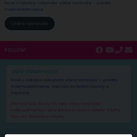
Nově v nabídce naleznete online semináře - unikátní
multimediální lekce.
Online semináře
FOLLOW:
ONLINE SEMINÁŘE A LEKCE
Nově v nabídce naleznete online semináře – unikátní
multimediální lekce, naprosto konkrétní návody a
inspirace.
Aktivace tvojí životní síly jako cesta sebelásky
Velká partnerská rekapitulace a restart vašeho vztahu
Slovy ke šťastnému vztahu