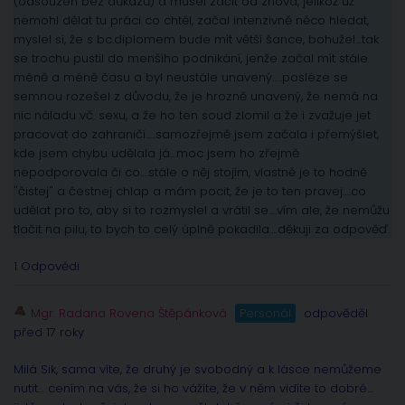
(odsouzen bez důkazů) a musel začít od znova, jelikož už
nemohl dělat tu práci co chtěl, začal intenzivně něco hledat,
myslel si, že s bc.diplomem bude mít větší šance, bohužel…tak
se trochu pustil do menšího podnikání, jenže začal mít stále
méně a méně času a byl neustále unavený…..posléze se
semnou rozešel z důvodu, že je hrozně unavený, že nemá na
nic náladu vč. sexu, a že ho ten soud zlomil a že i zvažuje jet
pracovat do zahraničí…..samozřejmě jsem začala i přemýšlet,
kde jsem chybu udělala já…moc jsem ho zřejmě
nepodporovala či co….stále o něj stojím, vlastně je to hodně
"čistej" a čestnej chlap a mám pocit, že je to ten pravej….co
udělat pro to, aby si to rozmyslel a vrátil se….vím ale, že nemůžu
tlačit na pilu, to bych to celý úplně pokadila….děkuji za odpověď.
1 Odpovědi
Mgr. Radana Rovena Štěpánková
Personál
odpověděl
před 17 roky
Milá Sik, sama víte, že druhý je svobodný a k lásce nemůžeme
nutit… cením na vás, že si ho vážíte, že v něm vidíte to dobré…