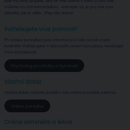
jistě mu tedy přejete, aby se měl dobře s vámi či bez vás….
můžete mu být kamarádkou… vnímejte, co je pro vás nyní
důležité, jak to cítíte… Přeji vše dobré
Potřebujete více pomoci?
Při osobní konzultaci jsou informace k Vaší osobě zcela
konkrétní. Potřebujete-li dohovořit osobní konzultaci, neváhejte
mne kontaktovat.
Psycholog pro Prahu a Nymburk
Vlastní dotaz
Vlastní dotaz můžete položit v mé online poradně zdarma.
Online poradna
Online semináře a lekce