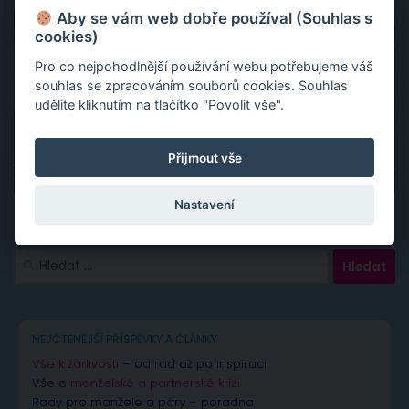
Aby se vám web dobře používal (Souhlas s
cookies)
Pro co nejpohodlnější používání webu potřebujeme váš
souhlas se zpracováním souborů cookies. Souhlas
udělíte kliknutím na tlačítko "Povolit vše".
Přijmout vše
Nastavení
Vyhledávání
NEJČTENĚJŠÍ PŘÍSPĚVKY A ČLÁNKY
Vše k žárlivosti
– od rad až po inspiraci
Vše o
manželské a partnerské krizi
Rady pro manžele a páry – poradna