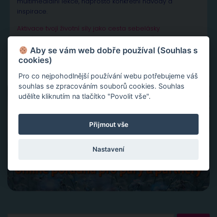
multimediální lekce, naprosto konkrétní návody a
inspirace.
Aktivace tvojí životní síly jako cesta sebelásky
Velká partnerská rekapitulace a restart vašeho vztahu
Slovy ke šťastnému vztahu
Aby se vám web dobře používal (Souhlas s
cookies)
Pro co nejpohodlnější používání webu potřebujeme váš
souhlas se zpracováním souborů cookies. Souhlas
udělíte kliknutím na tlačítko "Povolit vše".
Přijmout vše
Nastavení