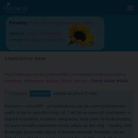
Skip to content
Poradny
:
Praha
,
Nymburk
,
online poradna
Telefon:
+420 777 588 352
E-mail:
radana@rovena.info
STARŠÍ DOTAZ #849
Psychoterapeutická, partnerská i manželská online poradna
zdarma
›
Kategorie dotazu: Starší dotazy
›
Starší dotaz #849
anonym
Personál
zeptal se před 17 roky
Kouření = rozvod?? …už nevím,komu se se svým problémem
svěřit a tak to zkouším tady. Již 7 let žiji se svým již manželem a
máme krásného, malého chlapečka. Byla jsem hrozně šťastná,
že jsem si našla takového muže, jakým je ten můj – hodný, milý
a milující, pracovitý, vtipný a hlavně nekuřák. Poslední rok se