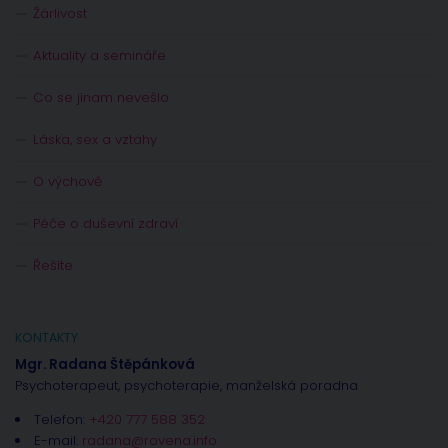
Žárlivost
Aktuality a semináře
Co se jinam nevešlo
Láska, sex a vztahy
O výchově
Péče o duševní zdraví
Řešíte
KONTAKTY
Mgr. Radana Štěpánková
Psychoterapeut, psychoterapie, manželská poradna
Telefon:
+420 777 588 352
E-mail:
radana@rovena.info