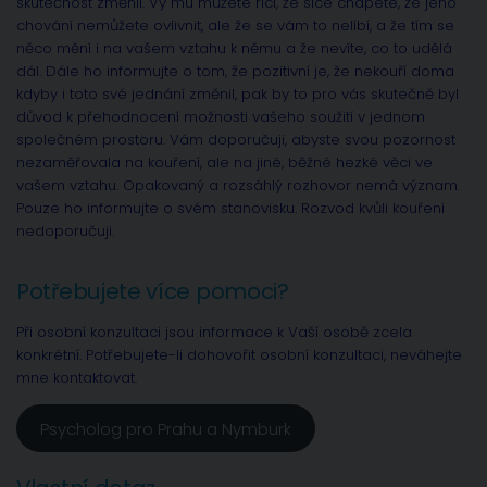
skutečnost změnil. Vy mu můžete říci, že sice chápete, že jeho
chování nemůžete ovlivnit, ale že se vám to nelíbí, a že tím se
něco mění i na vašem vztahu k němu a že nevíte, co to udělá
dál. Dále ho informujte o tom, že pozitivní je, že nekouří doma
kdyby i toto své jednání změnil, pak by to pro vás skutečně byl
důvod k přehodnocení možnosti vašeho soužití v jednom
společném prostoru. Vám doporučuji, abyste svou pozornost
nezaměřovala na kouření, ale na jiné, běžné hezké věci ve
vašem vztahu. Opakovaný a rozsáhlý rozhovor nemá význam.
Pouze ho informujte o svém stanovisku. Rozvod kvůli kouření
nedoporučuji.
Potřebujete více pomoci?
Při osobní konzultaci jsou informace k Vaší osobě zcela
konkrétní. Potřebujete-li dohovořit osobní konzultaci, neváhejte
mne kontaktovat.
Psycholog pro Prahu a Nymburk