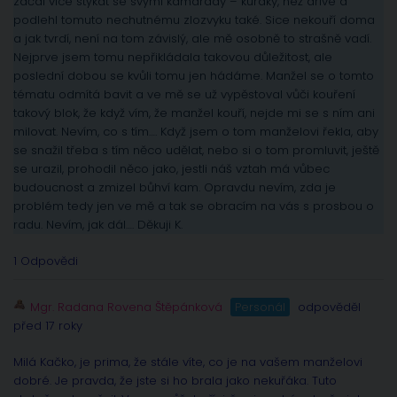
začal více stýkat se svými kamarády – kuřáky, než dříve a
podlehl tomuto nechutnému zlozvyku také. Sice nekouří doma
a jak tvrdí, není na tom závislý, ale mě osobně to strašně vadí.
Nejprve jsem tomu nepřikládala takovou důležitost, ale
poslední dobou se kvůli tomu jen hádáme. Manžel se o tomto
tématu odmítá bavit a ve mě se už vypěstoval vůči kouření
takový blok, že když vím, že manžel kouří, nejde mi se s ním ani
milovat. Nevím, co s tím…. Když jsem o tom manželovi řekla, aby
se snažil třeba s tím něco udělat, nebo si o tom promluvit, ještě
se urazil, prohodil něco jako, jestli náš vztah má vůbec
budoucnost a zmizel bůhví kam. Opravdu nevím, zda je
problém tedy jen ve mě a tak se obracím na vás s prosbou o
radu. Nevím, jak dál…. Děkuji K.
1 Odpovědi
Mgr. Radana Rovena Štěpánková
Personál
odpověděl
před 17 roky
Milá Kačko, je prima, že stále víte, co je na vašem manželovi
dobré. Je pravda, že jste si ho brala jako nekuřáka. Tuto