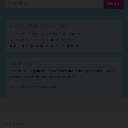
Vyhledávání
NEJČTENĚJŠÍ PŘÍSPĚVKY A ČLÁNKY
Vše k žárlivosti
– od rad až po inspiraci
Vše o
manželské a partnerské krizi
Rady pro manžele a páry – poradna
TECHNIKA KERP
Technika Kognitivně emoční revitalizace psychiky – Vaše
cesta k harmonii a výkonnosti duše.
Zjistit více o technice KERP
MÉDIA O MNĚ