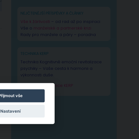
NEJČTENĚJŠÍ PŘÍSPĚVKY A ČLÁNKY
Vše k žárlivosti
– od rad až po inspiraci
Vše o
manželské a partnerské krizi
Rady pro manžele a páry – poradna
TECHNIKA KERP
Technika Kognitivně emoční revitalizace
psychiky – Vaše cesta k harmonii a
výkonnosti duše.
Zjistit více o technice KERP
Přijmout vše
Nastavení