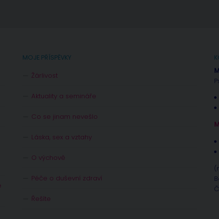
MOJE PŘÍSPĚVKY
K
M
Žárlivost
P
Aktuality a semináře
Co se jinam nevešlo
M
Láska, sex a vztahy
O výchově
(
Péče o duševní zdraví
B
e
Č
Řešíte