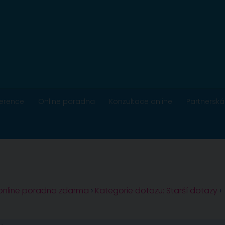
ference
Online poradna
Konzultace online
Partnerská
 online poradna zdarma
›
Kategorie dotazu: Starší dotazy
›