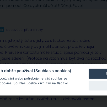
 jí pomoct. Co bych měl dělat? Děkuji, Pavel
ál
odpověděl před 17 roky
si jste jistý. Jste si jistý, že s Luckou založit rodinu
 člověkem, který by ji mohl pomoci, protože vnější
od. Přerušení kontaktu může situaci spíše pomoci, je to v
í jasné sdělení. (Protože na vztah musí být dva, na rozchod
ně stály o partnera nikoliv o kamaráda, chtěly od vás více.
e vztahu než rozchod? Přeji vše dobré.
 dobře používal (Souhlas s cookies)
 používání webu potřebujeme váš souhlas se
okies. Souhlas udělíte kliknutím na tlačítko
sobě zcela konkrétní. Potřebujete-li dohovořit osobní