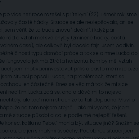
y
 po více než roce rozešel s přítelkyní (22). Téměř rok jsme
sužovaly časté hádky. Situace se ale nezlepšovala, ani se
 jsem věřit, že to bude znovu "ideální", i když pár
le rád a vztah měl své chyby (zmíněné hádky, častá
volném čase), ale celkově byl docela fajn. Jsem podivín,
běžné činosti typu domácí práce a tak se o mne Lucka do
 vše fungovalo jak má. Ztráta horizontu, kam by měl vztah
rácel jsem motivaci investovat příliš a často mě mrzelo, že
sem situaci popsal i Lucce, na problémech, které se
 rozchodu jen částečně. Dnes se věc má tak, že mi sice
pení necítím. Lucka, zdá se, ano a dává mi to najevo.
 nechtěly, ale teď mám strach že to tak dopadne. Mluví o
hápe, že na tom nejsem stejně. Také mi vyčítá, že jsem
na mě situace působí a co je podle mě nejlepší řešení.
Je konec, kašlu na Tebe." mohla být situace jiná? Snažím s
í oporou, ale jen s malými úspěchy. Podobnou situaci jsem
ém rozchodu. Něco dělám špatně. Svýmy kroky si nejsem jistý