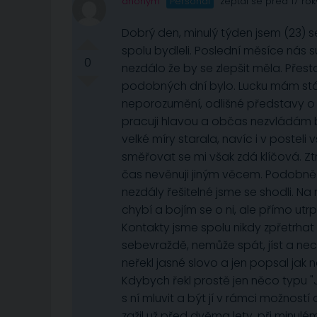
anonym
Personál
zeptal se před 17 rok
Dobrý den, minulý týden jsem (23) se
spolu bydleli. Poslední měsíce nás 
0
nezdálo že by se zlepšit měla. Přestal
podobných dní bylo. Lucku mám stá
neporozumění, odlišné představy o 
pracuji hlavou a občas nezvládám 
velké míry starala, navíc i v posteli
směřovat se mi však zdá klíčová. Zt
čas nevěnuji jiným věcem. Podobně j
nezdály řešitelné jsme se shodli. Na
chybí a bojím se o ni, ale přímo utr
Kontakty jsme spolu nikdy zpřetrhat
sebevraždě, nemůže spát, jíst a nec
neřekl jasné slovo a jen popsal jak 
Kdybych řekl prostě jen něco typu "
s ní mluvit a být jí v rámci možnost
zažil už před dvěma lety, při minul