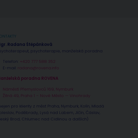
ONTAKTY
gr. Radana Štěpánková
sychoterapeut, psychoterapie, manželská poradna
Telefon:
+420 777 588 352
E-mail:
radana@rovena.info
anželská poradna ROVENA
Náměstí Přemyslovců 169, Nymburk
Žitná 49, Praha 1 – Nové Město — Vinohrady
nejen pro klienty z měst Praha, Nymburk, Kolín, Mladá
oleslav, Poděbrady, Lysá nad Labem, Jíčín, Čáslav,
eský Brod, Chlumec nad Cidlinou a dalších)