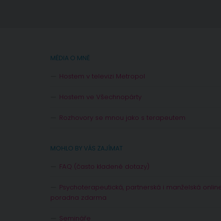
MÉDIA O MNĚ
Hostem v televizi Metropol
Hostem ve Všechnopárty
Rozhovory se mnou jako s terapeutem
MOHLO BY VÁS ZAJÍMAT
FAQ (často kladené dotazy)
Psychoterapeutická, partnerská i manželská onlin
poradna zdarma
Semináře