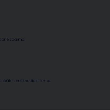
radně zdarma.
nikátní multimediální lekce.