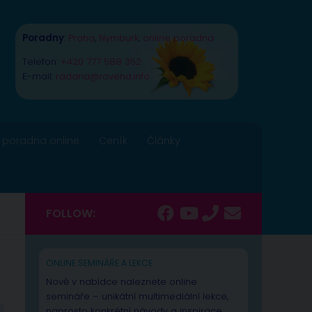
Poradny
:
Praha
,
Nymburk
,
online poradna
Telefon:
+420 777 588 352
E-mail:
radana@rovena.info
 poradna online
Ceník
Články
FOLLOW:
ONLINE SEMINÁŘE A LEKCE
Nově v nabídce naleznete online
semináře – unikátní multimediální lekce,
naprosto konkrétní návody a inspirace.