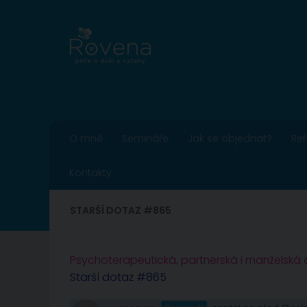
Skip to content
O mně
Semináře
Jak se objednat?
Re
Kontakty
STARŠÍ DOTAZ #865
Psychoterapeutická, partnerská i manželská
Starší dotaz #865