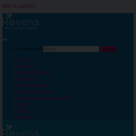
Skip to content
Vyhledávání
O mně
Semináře
Jak se objednat?
Reference
Online poradna
Konzultace online
Partnerská poradna online
Ceník
Články
Kontakty