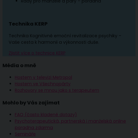
Rady pro manžele a páry – poradna
Technika KERP
Technika Kognitivně emoční revitalizace psychiky –
Vaše cesta k harmonii a výkonnosti duše.
Zjistit více o technice KERP
Média o mně
Hostem v televizi Metropol
Hostem ve Všechnopárty
Rozhovory se mnou jako s terapeutem
Mohlo by Vás zajímat
FAQ (často kladené dotazy)
Psychoterapeutická, partnerská i manželská online
poradna zdarma
Semináře