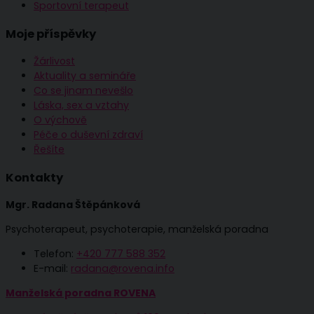
Sportovní terapeut
Moje příspěvky
Žárlivost
Aktuality a semináře
Co se jinam nevešlo
Láska, sex a vztahy
O výchově
Péče o duševní zdraví
Řešíte
Kontakty
Mgr. Radana Štěpánková
Psychoterapeut, psychoterapie, manželská poradna
Telefon:
+420 777 588 352
E-mail:
radana@rovena.info
Manželská poradna ROVENA