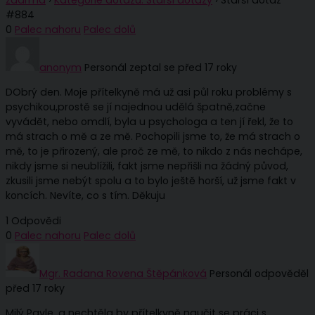
zdarma
›
Kategorie dotazu: Starší dotazy
›
Starší dotaz
#884
0
Palec nahoru
Palec dolů
anonym
Personál
zeptal se před 17 roky
DObrý den. Moje přítelkyně má už asi půl roku problémy s
psychikou,prostě se jí najednou udělá špatně,začne
vyvádět, nebo omdlí, byla u psychologa a ten jí řekl, že to
má strach o mě a ze mě. Pochopili jsme to, že má strach o
mě, to je přirozený, ale proč ze mě, to nikdo z nás nechápe,
nikdy jsme si neublížili, fakt jsme nepřišli na žádný původ,
zkusili jsme nebýt spolu a to bylo ještě horší, už jsme fakt v
koncích. Nevíte, co s tím. Děkuju
1 Odpovědi
0
Palec nahoru
Palec dolů
Mgr. Radana Rovena Štěpánková
Personál
odpověděl
před 17 roky
Milý Pavle, a nechtěla by přítelkyně naučit se práci s