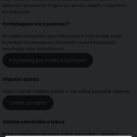
vlastními emocemi? Projeví-li v té věci zájem, může mne
kontaktovat.
Potřebujete více pomoci?
Při osobní konzultaci jsou informace k Vaší osobě zcela
konkrétní. Potřebujete-li dohovořit osobní konzultaci,
neváhejte mne kontaktovat.
Psycholog pro Prahu a Nymburk
Vlastní dotaz
Vlastní dotaz můžete položit v mé online poradně zdarma.
Online poradna
Online semináře a lekce
Nově v nabídce naleznete online semináře - unikátní