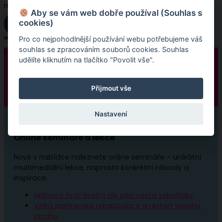
multimediální lekce.
Aby se vám web dobře používal (Souhlas s
cookies)
Online semináře
Pro co nejpohodlnější používání webu potřebujeme váš
souhlas se zpracováním souborů cookies. Souhlas
Follow:
udělíte kliknutím na tlačítko "Povolit vše".
Přijmout vše
Nastavení
Online semináře a lekce
Nově v nabídce naleznete online semináře – unikátní
multimediální lekce, naprosto konkrétní návody a
inspirace.
Aktivace tvojí životní síly jako cesta sebelásky
Velká partnerská rekapitulace a restart vašeho
vztahu