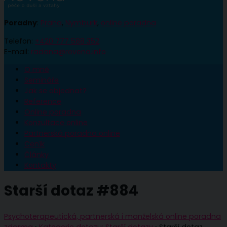
Poradny
:
Praha
,
Nymburk
,
online poradna
Telefon:
+420 777 588 352
E-mail:
radana@rovena.info
O mně
Semináře
Jak se objednat?
Reference
Online poradna
Konzultace online
Partnerská poradna online
Ceník
Články
Kontakty
Starší dotaz #884
Psychoterapeutická, partnerská i manželská online poradna