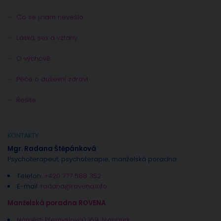
Co se jinam nevešlo
Láska, sex a vztahy
O výchově
Péče o duševní zdraví
Řešíte
KONTAKTY
Mgr. Radana Štěpánková
Psychoterapeut, psychoterapie, manželská poradna
Telefon:
+420 777 588 352
E-mail:
radana@rovena.info
Manželská poradna ROVENA
Náměstí Přemyslovců 169, Nymburk