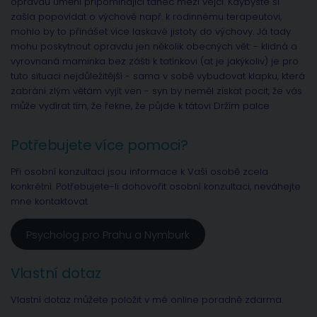
opravdu umění připomínající tanec mezi vejci. Kdybyste si
zašla popovídat o výchově např. k rodinnému terapeutovi,
mohlo by to přinášet více laskavé jistoty do výchovy. Já tady
mohu poskytnout opravdu jen několik obecných vět: - klidná a
vyrovnaná maminka bez zášti k tatínkovi (at je jakýkoliv) je pro
tuto situaci nejdůležitější - sama v sobě vybudovat klapku, která
zabrání zlým větám vyjít ven - syn by neměl získat pocit, že vás
může vydírat tím, že řekne, že půjde k tátovi Držím palce
Potřebujete více pomoci?
Při osobní konzultaci jsou informace k Vaší osobě zcela
konkrétní. Potřebujete-li dohovořit osobní konzultaci, neváhejte
mne kontaktovat.
Psycholog pro Prahu a Nymburk
Vlastní dotaz
Vlastní dotaz můžete položit v mé online poradně zdarma.