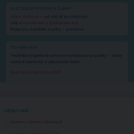
NEJČTENĚJŠÍ PŘÍSPĚVKY A ČLÁNKY
Vše k žárlivosti
– od rad až po inspiraci
Vše o
manželské a partnerské krizi
Rady pro manžele a páry – poradna
TECHNIKA KERP
Technika Kognitivně emoční revitalizace psychiky – Vaše
cesta k harmonii a výkonnosti duše.
Zjistit více o technice KERP
MÉDIA O MNĚ
Hostem v televizi Metropol