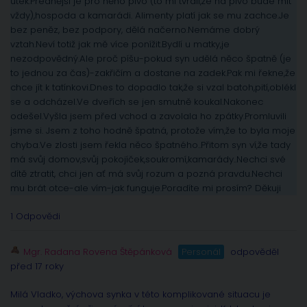
utek.Přednější je pro něho pivo (to mi tvrdil,že na pivo bude mít
vždy),hospoda a kamarádi. Alimenty platí jak se mu zachce.Je
bez peněz, bez podpory, dělá načerno.Nemáme dobrý
vztah.Neví totiž jak mě více ponížit.Bydlí u matky,je
nezodpovědný.Ale proč píšu-pokud syn udělá něco špatně (je
to jednou za čas)-zakřičím a dostane na zadek.Pak mi řekne,že
chce jít k tatínkovi.Dnes to dopadlo tak,že si vzal batoh,pití,oblékl
se a odcházel.Ve dveřích se jen smutně koukal.Nakonec
odešel.Vyšla jsem před vchod a zavolala ho zpátky.Promluvili
jsme si. Jsem z toho hodně špatná, protože vím,že to byla moje
chyba.Ve zlosti jsem řekla něco špatného..Přitom syn ví,že tady
má svůj domov,svůj pokojíček,soukromí,kamarády..Nechci své
dítě ztratit, chci jen ať má svůj rozum a pozná pravdu.Nechci
mu brát otce-ale vím-jak funguje.Poradíte mi prosím? Děkuji
1 Odpovědi
Mgr. Radana Rovena Štěpánková
Personál
odpověděl
před 17 roky
Milá Vladko, výchova synka v této komplikované situacu je