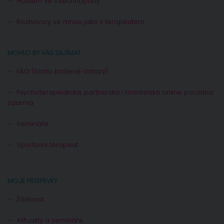
Hostem ve Všechnopárty
Rozhovory se mnou jako s terapeutem
MOHLO BY VÁS ZAJÍMAT
FAQ (často kladené dotazy)
Psychoterapeutická, partnerská i manželská online poradna
zdarma
Semináře
Sportovní terapeut
MOJE PŘÍSPĚVKY
Žárlivost
Aktuality a semináře