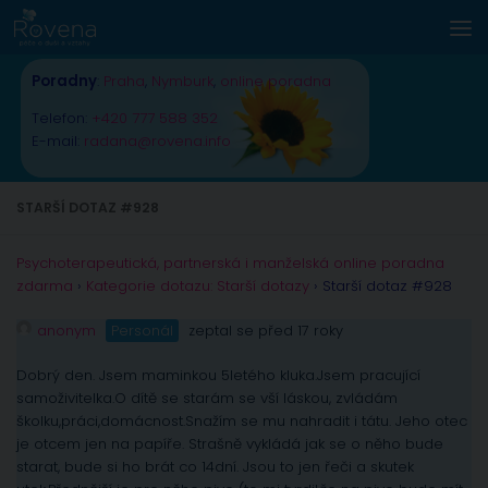
Skip to content
Poradny
:
Praha
,
Nymburk
,
online poradna
Telefon:
+420 777 588 352
E-mail:
radana@rovena.info
STARŠÍ DOTAZ #928
Psychoterapeutická, partnerská i manželská online poradna
zdarma
›
Kategorie dotazu: Starší dotazy
›
Starší dotaz #928
anonym
Personál
zeptal se před 17 roky
Dobrý den. Jsem maminkou 5letého kluka.Jsem pracující
samoživitelka.O dítě se starám se vší láskou, zvládám
školku,práci,domácnost.Snažím se mu nahradit i tátu. Jeho otec
je otcem jen na papíře. Strašně vykládá jak se o něho bude
starat, bude si ho brát co 14dní. Jsou to jen řeči a skutek