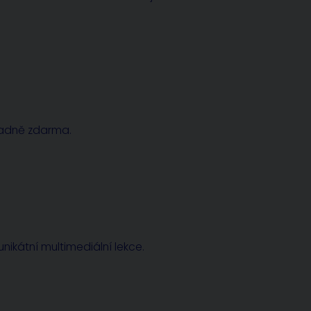
radně zdarma.
nikátní multimediální lekce.