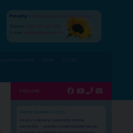
Poradny
:
Praha
,
Nymburk
,
online poradna
Telefon:
+420 777 588 352
E-mail:
radana@rovena.info
 poradna online
Ceník
Články
FOLLOW:
ONLINE SEMINÁŘE A LEKCE
Nově v nabídce naleznete online
semináře – unikátní multimediální lekce,
naprosto konkrétní návody a inspirace.