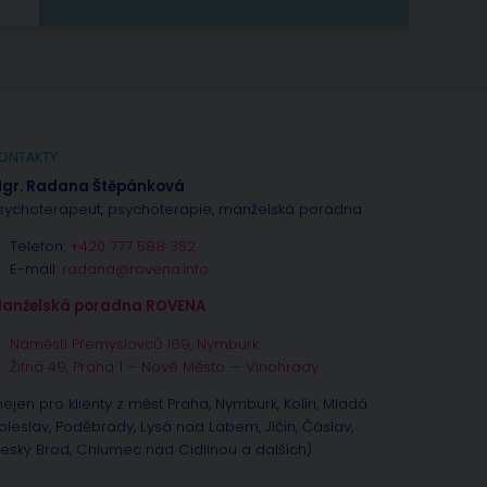
ONTAKTY
gr. Radana Štěpánková
sychoterapeut, psychoterapie, manželská poradna
Telefon:
+420 777 588 352
E-mail:
radana@rovena.info
anželská poradna ROVENA
Náměstí Přemyslovců 169, Nymburk
Žitná 49, Praha 1 – Nové Město — Vinohrady
nejen pro klienty z měst Praha, Nymburk, Kolín, Mladá
oleslav, Poděbrady, Lysá nad Labem, Jíčín, Čáslav,
eský Brod, Chlumec nad Cidlinou a dalších)