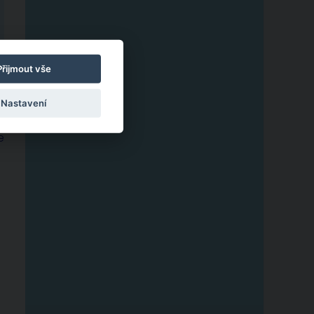
Přijmout vše
Nastavení
e