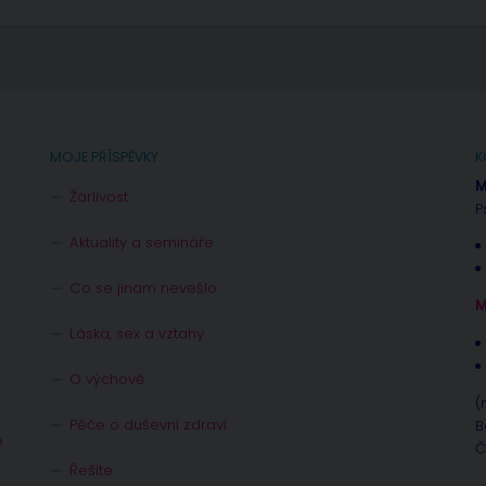
MOJE PŘÍSPĚVKY
K
M
Žárlivost
P
Aktuality a semináře
Co se jinam nevešlo
M
Láska, sex a vztahy
O výchově
(
Péče o duševní zdraví
B
e
Č
Řešíte