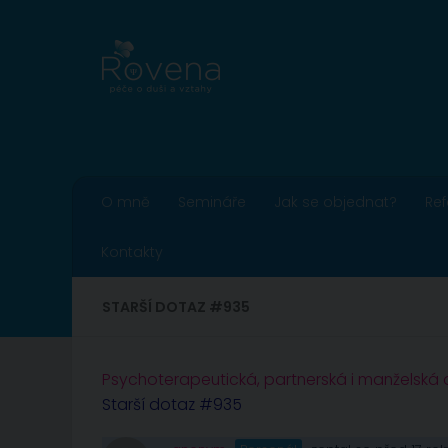
Skip to content
O mně
Semináře
Jak se objednat?
Re
Kontakty
STARŠÍ DOTAZ #935
Psychoterapeutická, partnerská i manželská
Starší dotaz #935