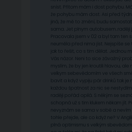
sníst. Přitom mám i dost pohybu. M
že pohybu mám dost. Asi před týdnem
jiná, že mě to změní, budu samostatn
sama. Jet plnym autobusem..raději 
Pracovala jsem v 02 a byl tam ten 
neuměla před nima jíst. Nejspíše se 
jak to řešit, co s tim dělat. Jednou
Vás názor. Neni to sice závažný pro
myslím, že by jen kroutili hlavou, al
velkym sebevědomím ve všech směre
bavit a když vypiju pár drinků tak je 
každou špatnost za nic se nestydím j
raději pořád opilá. S někým se sezn
schopná už s tim klukem někam jít. P
nevyznám se sama v sobě a nevím jak
tohle přejde, ale co když ne? V Angl
plná optimismu s velkým sbevědomím,