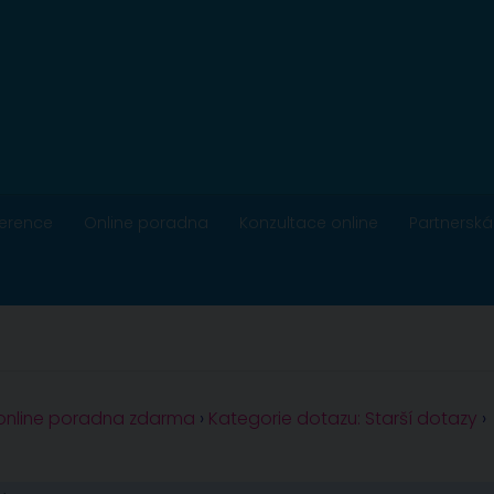
ference
Online poradna
Konzultace online
Partnerská
 online poradna zdarma
›
Kategorie dotazu: Starší dotazy
›