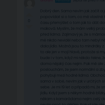
anonym
Personál
zeptal se před 17 rok
Dobrý den. Sama nevím jak začít a 
popovídat si o tom, co mě vlastně 
0
času přemýšlet o tom jak to dát do
maková. Myslím, že mám velký probl
před lidma. Zajímavý je, že s mámo
mě nikdo neviděl nebo tam nebyl n
dala jídlo. Možná jsou to mindráky 
to ale jen v mojí hlavě, protože si m
bude i v tom, když mi někdo řekne, ž
doma nějaký čas nejim. Pak mě ale 
poslouchám, že jsem normální a zby
pohybuji mezi hodně lidma. Obchodn
sama v sobě, nevím jak v určitých 
sebe. Je mi 19 let a připadá mi, že 
jídlu. Když jsem s někym hodně blíz
někam s kamarádama nejim celý den
nevím proč to dělám. Pokud jde ale