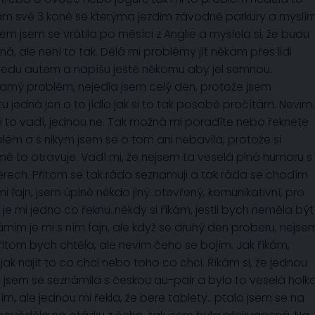
ám své 3 koně se kterýma jezdim závodně parkury a myslím
 jsem se vrátila po měsíci z Anglie a myslela si, že budu
á, ale není to tak. Dělá mi problémy jít někam přes lidi
jedu autem a napíšu ještě někomu aby jel semnou.
samý problém, nejedla jsem celý den, protože jsem
tu jedná jen o to jídlo jak si to tak posobě pročítám. Nevim
 mi to vadí, jednou ne. Tak možná mi poradíte nebo řeknete
blém a s nikym jsem se o tom ani nebavila, protože si
e mě to otravuje. Vadí mi, že nejsem ta veselá plná humoru s
ch. Přitom se tak ráda seznamuji a tak ráda se chodím
mi fajn, jsem úplně někdo jiný..otevřený, komunikativní, pro
e mi jedno co řeknu..někdy si říkám, jestli bych neměla být
ámim je mi s ním fajn, ale když se druhý den proberu, nejse
řitom bych chtěla, ale nevim čeho se bojím. Jak říkám,
 najít to co chci nebo toho co chci. Říkám si, že jednou
ii jsem se seznámila s českou au-pair a byla to veselá holk
 ale jednou mi řekla, že bere tablety.. ptala jsem se na