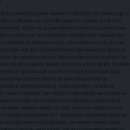
y
jak to správně popsat. Nemám odhodlání za někym zajít a
trápí a tak jsem se rozhodla alespoň napsat a mít více
hromady. Přijde mi, že jsem jednou taková a potom zase
ém pohybovat se mezi lidma. Například jíst. Neumim jíst
u normálně do restaurace jdu, ale sednem si tak, aby na
ěkdo, kdo mě zná. S kamarádama ale neexistuje abych si
z toho, že nemám postavu takovou jakou bych si přála. Je
yslím, že silná nejsem. Meřím 162 cm a vážím 56 kilo. Problé
e jsem se spravila tak si to moc beru k srdci a pak zase
zase přepadne myšlenka, že jsem hloupá když je
tečně si dělám problémy. Další problém, nerada se
í centra, náměstí. Ale vadí mi to jen někdy. Nevyznám se
situacích reagovat a chtěla bych vlastně poznat sama
snad nikdy nebudu vědět co chci. Ještě se vrátim k tomu
kym nedělá mi problém říct : Mám hlad! ale jakmile jedeme
 a i když mám hlad tak říkám, že nemám. Nevím proč,
 treba o ovoce nebo jogurt, tak mi to problém nedělá to