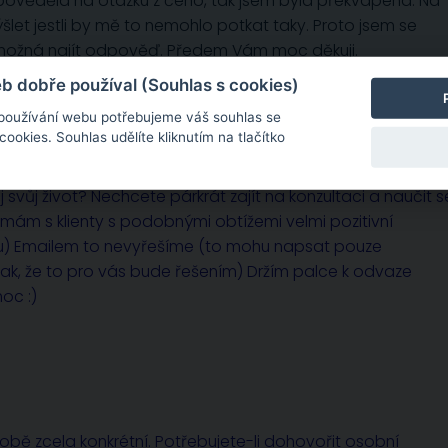
odpověděla na otázku z čeho, tak jsem byla překvapená. Na
ýšlet jestli by mě to nemohlo potkat taky. Proto jsem se
a možná najít odpověď. Předem Vám moc děkuji.
 dobře používal (Souhlas s cookies)
 používání webu potřebujeme váš souhlas se
okies. Souhlas udělíte kliknutím na tlačítko
ál
odpověděl před 17 roky
uj svůj život? Nechcete párkrát zajít na konzultaci a naučit s
mám s klienty s podobnými obtížemi velmi pozitivní
otu) Emailem to nevyřešíme (to mohu napsat pouze
ak, že to pro vás bude řešením) Držím palce k odvaze
oc :)
sobě zcela konkrétní. Potřebujete-li dohovořit osobní