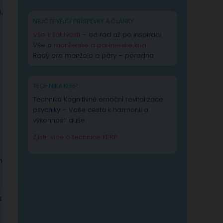
,
NEJČTENĚJŠÍ PŘÍSPĚVKY A ČLÁNKY
Vše k žárlivosti
– od rad až po inspiraci
Vše o
manželské a partnerské krizi
Rady pro manžele a páry – poradna
TECHNIKA KERP
Technika Kognitivně emoční revitalizace
psychiky – Vaše cesta k harmonii a
výkonnosti duše.
Zjistit více o technice KERP
m
a