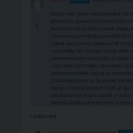
anonym
Personál
zeptal se před 17 rok
Dobrý den, jsem samoživitelka, od za
pásovým oparem a k tomu mám vroze
0
léčbu.Pracuji na plný úvazek, moj
dcerou vypomáhají prarodiče a můj 
velice vyčerpaná, neskutečně roztr
vyvrcholily tím, že jsem raději da
zaměstnavatel navrhl,abych dala 
výpověď s normální výpovědní dobou
zaměstnavatele a já už to nedokážu 
Dozvěděla jsem se, že podle zamě
nervy v takové situaci?).Teď už o
zdraví.kam se mám obrátit o radu? 
běžnou údržbu domácnosti a péči o 
1 Odpovědi
Mgr. Radana Rovena Štěpánková
Person