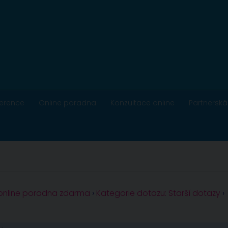
ference
Online poradna
Konzultace online
Partnerská
 online poradna zdarma
›
Kategorie dotazu: Starší dotazy
›