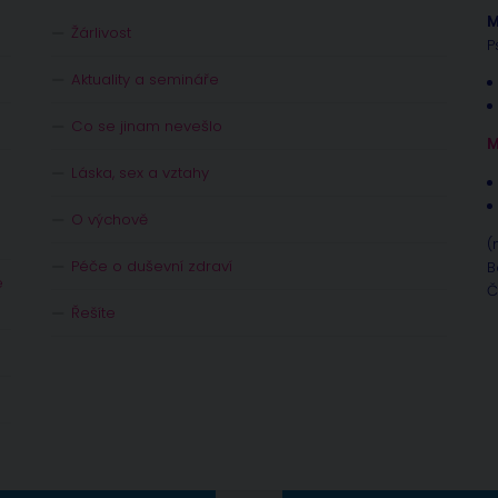
M
Žárlivost
P
Aktuality a semináře
Co se jinam nevešlo
M
Láska, sex a vztahy
O výchově
(
Péče o duševní zdraví
B
e
Č
Řešíte