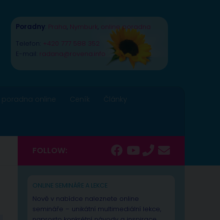
Poradny
:
Praha
,
Nymburk
,
online poradna
Telefon:
+420 777 588 352
E-mail:
radana@rovena.info
 poradna online
Ceník
Články
FOLLOW:
ONLINE SEMINÁŘE A LEKCE
Nově v nabídce naleznete online
semináře – unikátní multimediální lekce,
naprosto konkrétní návody a inspirace.