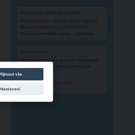
NEJČTENĚJŠÍ PŘÍSPĚVKY A ČLÁNKY
Vše k žárlivosti
– od rad až po inspiraci
Vše o
manželské a partnerské krizi
Rady pro manžele a páry – poradna
a
TECHNIKA KERP
Technika Kognitivně emoční revitalizace
psychiky – Vaše cesta k harmonii a
výkonnosti duše.
Přijmout vše
Zjistit více o technice KERP
Nastavení