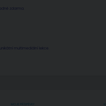
radně zdarma.
nikátní multimediální lekce.
MOJE PŘÍSPĚVKY
K