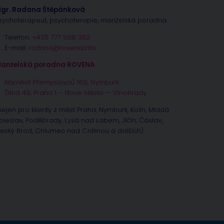
gr. Radana Štěpánková
sychoterapeut, psychoterapie, manželská poradna
Telefon:
+420 777 588 352
E-mail:
radana@rovena.info
anželská poradna ROVENA
Náměstí Přemyslovců 169, Nymburk
Žitná 49, Praha 1 – Nové Město — Vinohrady
nejen pro klienty z měst Praha, Nymburk, Kolín, Mladá
oleslav, Poděbrady, Lysá nad Labem, Jíčín, Čáslav,
eský Brod, Chlumec nad Cidlinou a dalších)