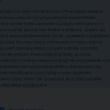
y
čátku roku jsem několikrát byla v PN se záněty ledvin a
nou vadu, na níž nyní podstupuji experimentální
e práce obnáší časté cestování a pobyty mimo domov, s
nový přítel, který je moc hodný a chápavý. Já jsem ale
žitá a unavená.Samozřejmě začaly i problémy v práci,které
la výpověď. Pro mou častou nemocnost a malou výdrž mi
výpověď dohodou ihned, což jsem odmítla a podala
 dle smlouvy. Přesto pokračují ataky ze strany
snést.Šíří o mně pomluvy,kontaktují mé rod.příslušníky atd
stnavatele mám psychické problémy (kdo by nebyl na
pravdu nemůžu spát a pochybuji o svém duševním
Jsem z toho všeho tak vyčerpaná, že už stěží zvládám
dítě.děkuji za odpově´d.
ál
odpověděl před 17 roky