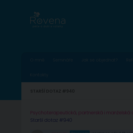
Skip to content
O mně
Semináře
Jak se objednat?
Re
Kontakty
STARŠÍ DOTAZ #940
Psychoterapeutická, partnerská i manželská
Starší dotaz #940