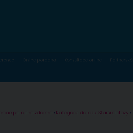
ference
Online poradna
Konzultace online
Partnerská
 online poradna zdarma
›
Kategorie dotazu: Starší dotazy
›