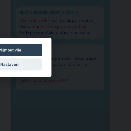
NEJČTENĚJŠÍ PŘÍSPĚVKY A ČLÁNKY
Vše k žárlivosti
– od rad až po inspiraci
Vše o
manželské a partnerské krizi
Rady pro manžele a páry – poradna
Přijmout vše
TECHNIKA KERP
Technika Kognitivně emoční revitalizace
psychiky – Vaše cesta k harmonii a
Nastavení
výkonnosti duše.
Zjistit více o technice KERP