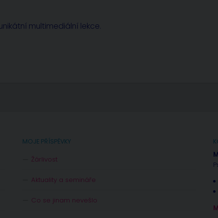
nikátní multimediální lekce.
MOJE PŘÍSPĚVKY
K
M
Žárlivost
P
Aktuality a semináře
Co se jinam nevešlo
M