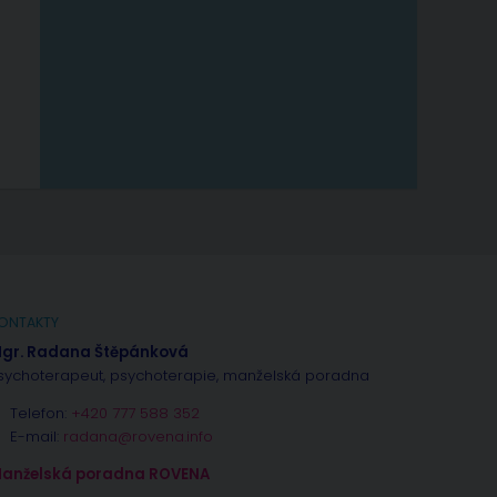
ONTAKTY
gr. Radana Štěpánková
sychoterapeut, psychoterapie, manželská poradna
Telefon:
+420 777 588 352
E-mail:
radana@rovena.info
anželská poradna ROVENA