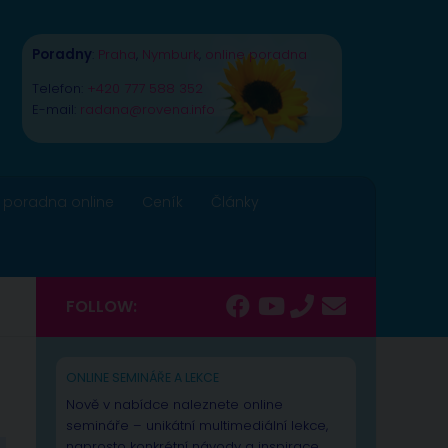
Poradny
:
Praha
,
Nymburk
,
online poradna
Telefon:
+420 777 588 352
E-mail:
radana@rovena.info
 poradna online
Ceník
Články
FOLLOW:
ONLINE SEMINÁŘE A LEKCE
Nově v nabídce naleznete online
semináře – unikátní multimediální lekce,
naprosto konkrétní návody a inspirace.