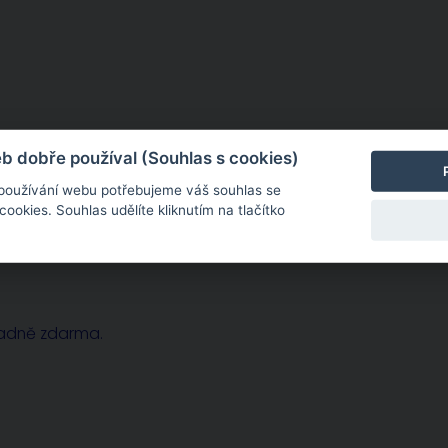
sobě zcela konkrétní. Potřebujete-li dohovořit osobní
 dobře používal (Souhlas s cookies)
 používání webu potřebujeme váš souhlas se
okies. Souhlas udělíte kliknutím na tlačítko
radně zdarma.