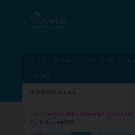
Skip to content
O mně
Semináře
Jak se objednat?
Re
Kontakty
STARŠÍ DOTAZ #955
Psychoterapeutická, partnerská i manželská
Starší dotaz #955