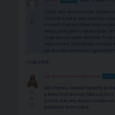
anonym
Personál
zeptal se před 17 rok
Dobrý den, občas mívám strašné nála
na chvíli a pak je zase všechno v 
0
o všech chybách, které mám a které 
někdy přemýšlím o sebevraždě. Vím, 
svoje emoce sdělit nemohla. To se j
velice hodný. Zanedlouho mi bude 18 
jak se s takovými stavy vypořádat?
1 Odpovědi
Mgr. Radana Rovena Štěpánková
Person
Milá Zdeňko, některé myšlenky je dobr
si knihu Čtyři dohody, Miluj svůj ži
0
poučíš, pak není důvod na sebe se z
konzultaci. Držím palce