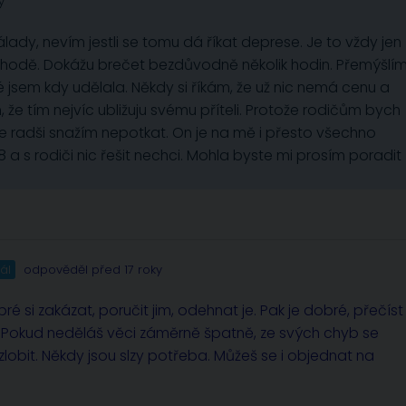
y
dy, nevím jestli se tomu dá říkat deprese. Je to vždy jen
pohodě. Dokážu brečet bezdůvodně několik hodin. Přemýšlí
jsem kdy udělala. Někdy si říkám, že už nic nemá cenu a
že tím nejvíc ubližuju svému příteli. Protože rodičům bych
e radši snažím nepotkat. On je na mě i přesto všechno
a s rodiči nic řešit nechci. Mohla byste mi prosím poradit
ál
odpověděl před 17 roky
é si zakázat, poručit jim, odehnat je. Pak je dobré, přečíst
vot. Pokud neděláš věci záměrně špatně, ze svých chyb se
lobit. Někdy jsou slzy potřeba. Můžeš se i objednat na