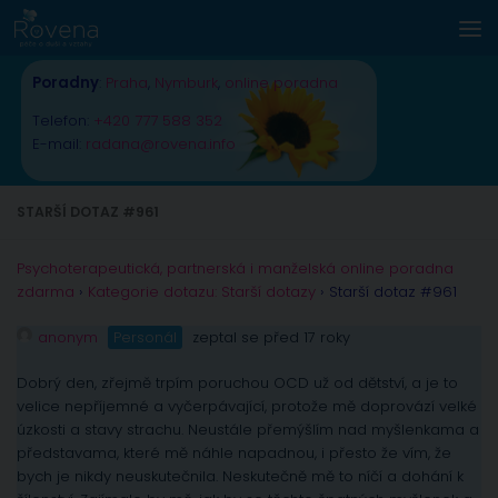
Skip to content
Poradny
:
Praha
,
Nymburk
,
online poradna
Telefon:
+420 777 588 352
E-mail:
radana@rovena.info
STARŠÍ DOTAZ #961
Psychoterapeutická, partnerská i manželská online poradna
zdarma
›
Kategorie dotazu: Starší dotazy
›
Starší dotaz #961
anonym
Personál
zeptal se před 17 roky
Dobrý den, zřejmě trpím poruchou OCD už od dětství, a je to
velice nepříjemné a vyčerpávající, protože mě doprovází velké
úzkosti a stavy strachu. Neustále přemýšlím nad myšlenkama a
představama, které mě náhle napadnou, i přesto že vím, že
bych je nikdy neuskutečnila. Neskutečně mě to níčí a dohání k