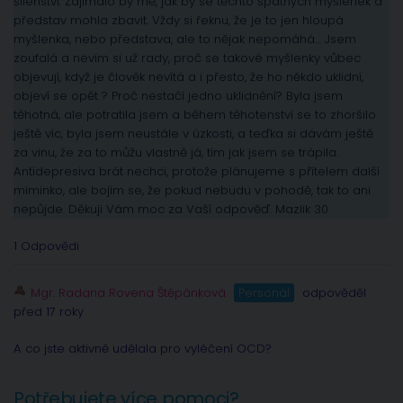
šílenství. Zajímalo by mě, jak by se těchto špatných myšlenek a
představ mohla zbavit. Vždy si řeknu, že je to jen hloupá
myšlenka, nebo představa, ale to nějak nepomáhá… Jsem
zoufalá a nevím si už rady, proč se takové myšlenky vůbec
objevují, když je člověk nevítá a i přesto, že ho někdo uklidní,
objeví se opět ? Proč nestačí jedno uklidnění? Byla jsem
těhotná, ale potratila jsem a během těhotenství se to zhoršilo
ještě víc, byla jsem neustále v úzkosti, a teďka si dávám ještě
za vinu, že za to můžu vlastně já, tím jak jsem se trápila.
Antidepresiva brát nechci, protože plánujeme s přítelem další
miminko, ale bojím se, že pokud nebudu v pohodě, tak to ani
nepůjde. Děkuji Vám moc za Vaší odpověď. Mazlik 30
1 Odpovědi
Mgr. Radana Rovena Štěpánková
Personál
odpověděl
před 17 roky
A co jste aktivně udělala pro vyléčení OCD?
Potřebujete více pomoci?