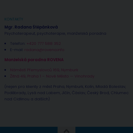
KONTAKTY
Mgr. Radana Štěpánková
Psychoterapeut, psychoterapie, manželská poradna
Telefon:
+420 777 588 352
E-mail:
radana@rovena.info
Manželská poradna ROVENA
Náměstí Přemyslovců 169, Nymburk
Žitná 49, Praha 1 – Nové Město — Vinohrady
(nejen pro klienty z měst Praha, Nymburk, Kolín, Mladá Boleslav,
Poděbrady, Lysá nad Labem, Jíčín, Čáslav, Český Brod, Chlumec
nad Cidlinou a dalších)