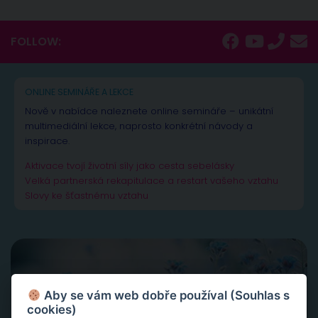
FOLLOW:
ONLINE SEMINÁŘE A LEKCE
Nově v nabídce naleznete online semináře – unikátní
multimediální lekce, naprosto konkrétní návody a
inspirace.
Aktivace tvojí životní síly jako cesta sebelásky
Velká partnerská rekapitulace a restart vašeho vztahu
Slovy ke šťastnému vztahu
Aby se vám web dobře používal (Souhlas s
cookies)