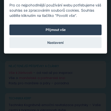
Pro co nejpohodlnější používání webu potřebujeme váš
souhlas se zpracováním souborů cookies. Souhlas
udělíte kliknutím na tlačítko "Povolit vše".
Přijmout vše
Nastavení
Vyhledávání
NEJČTENĚJŠÍ PŘÍSPĚVKY A ČLÁNKY
Vše k žárlivosti
– od rad až po inspiraci
Vše o
manželské a partnerské krizi
Rady pro manžele a páry – poradna
TECHNIKA KERP
Technika Kognitivně emoční revitalizace psychiky – Vaše
cesta k harmonii a výkonnosti duše.