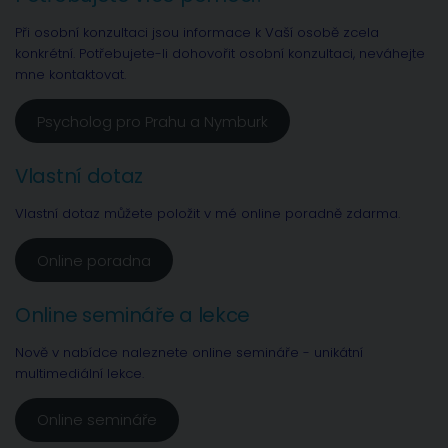
Při osobní konzultaci jsou informace k Vaší osobě zcela
konkrétní. Potřebujete-li dohovořit osobní konzultaci, neváhejte
mne kontaktovat.
Psycholog pro Prahu a Nymburk
Vlastní dotaz
Vlastní dotaz můžete položit v mé online poradně zdarma.
Online poradna
Online semináře a lekce
Nově v nabídce naleznete online semináře - unikátní
multimediální lekce.
Online semináře