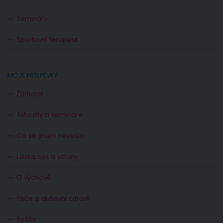
Semináře
Sportovní terapeut
MOJE PŘÍSPĚVKY
Žárlivost
Aktuality a semináře
Co se jinam nevešlo
Láska, sex a vztahy
O výchově
Péče o duševní zdraví
Řešíte