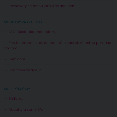
Rozhovory se mnou jako s terapeutem
MOHLO BY VÁS ZAJÍMAT
FAQ (často kladené dotazy)
Psychoterapeutická, partnerská i manželská online poradna
zdarma
Semináře
Sportovní terapeut
MOJE PŘÍSPĚVKY
Žárlivost
Aktuality a semináře