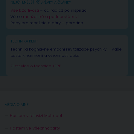
NEJČTENĚJŠÍ PŘÍSPĚVKY A ČLÁNKY
Vše k žárlivosti
– od rad až po inspiraci
Vše o
manželské a partnerské krizi
Rady pro manžele a páry – poradna
TECHNIKA KERP
Technika Kognitivně emoční revitalizace psychiky – Vaše
cesta k harmonii a výkonnosti duše.
Zjistit více o technice KERP
MÉDIA O MNĚ
Hostem v televizi Metropol
Hostem ve Všechnopárty