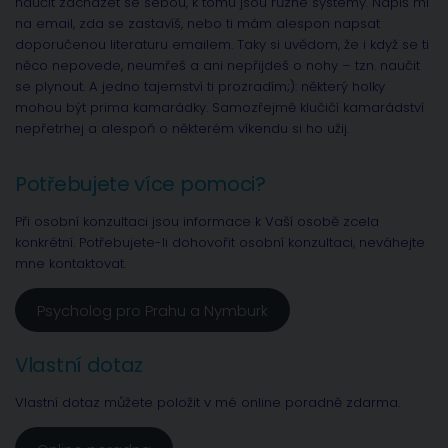
naučit zacházet se sebou, k tomu jsou různé systémy. Napiš mi
na email, zda se zastavíš, nebo ti mám alespon napsat
doporučenou literaturu emailem. Taky si uvědom, že i když se ti
něco nepovede, neumřeš a ani nepřijdeš o nohy – tzn. naučit
se plynout. A jedno tajemství ti prozradím;): některý holky
mohou být prima kamarádky. Samozřejmě klučičí kamarádství
nepřetrhej a alespoň o některém víkendu si ho užij.
Potřebujete více pomoci?
Při osobní konzultaci jsou informace k Vaší osobě zcela
konkrétní. Potřebujete-li dohovořit osobní konzultaci, neváhejte
mne kontaktovat.
Psycholog pro Prahu a Nymburk
Vlastní dotaz
Vlastní dotaz můžete položit v mé online poradně zdarma.