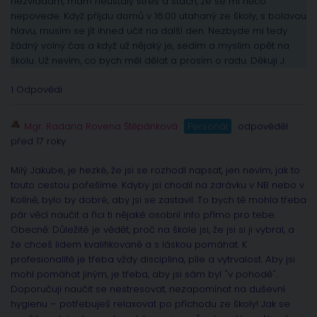
nezvládám, mám neustálý stres a stach, že se mi něco
nepovede. Když přijdu domů v 16:00 utahaný ze školy, s bolavou
hlavu, musím se jít ihned učit na další den. Nezbyde mi tedy
žádný volný čas a když už nějaký je, sedím a myslím opět na
školu. Už nevím, co bych měl dělat a prosím o radu. Děkuji J.
1 Odpovědi
Mgr. Radana Rovena Štěpánková
Personál
odpověděl
před 17 roky
Milý Jakube, je hezké, že jsi se rozhodl napsat, jen nevím, jak to
touto cestou pořešíme. Kdyby jsi chodil na zdrávku v NB nebo v
Kolíně, bylo by dobré, aby jsi se zastavil. To bych tě mohla třeba
pár věcí naučit a říci ti nějaké osobní info přímo pro tebe.
Obecně: Důležité je vědět, proč na škole jsi, že jsi si ji vybral, a
že chceš lidem kvalifikovaně a s láskou pomáhat. K
profesionalitě je třeba vždy disciplína, píle a vytrvalost. Aby jsi
mohl pomáhat jiným, je třeba, aby jsi sám byl "v pohodě".
Doporučuji naučit se nestresovat, nezapomínat na duševní
hygienu – potřebuješ relaxovat po příchodu ze školy! Jak se