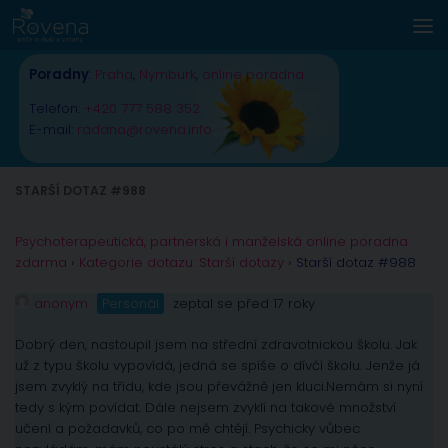
Skip to content
Poradny
:
Praha
,
Nymburk
,
online poradna
Telefon:
+420 777 588 352
E-mail:
radana@rovena.info
STARŠÍ DOTAZ #988
Psychoterapeutická, partnerská i manželská online poradna
zdarma
›
Kategorie dotazu: Starší dotazy
›
Starší dotaz #988
anonym
Personál
zeptal se před 17 roky
Dobrý den, nastoupil jsem na střední zdravotnickou školu. Jak
už z typu školu vypovídá, jedná se spíše o dívčí školu. Jenže já
jsem zvyklý na třídu, kde jsou převážně jen kluci.Nemám si nyní
tedy s kým povídat. Dále nejsem zvyklí na takové množství
učení a požadavků, co po mě chtějí. Psychicky vůbec