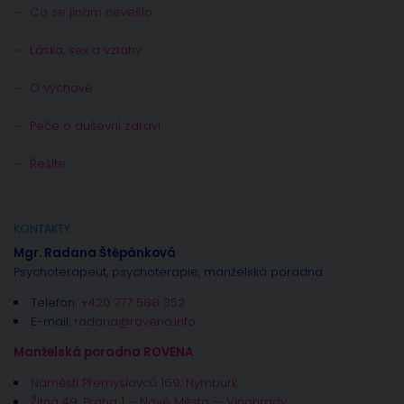
Co se jinam nevešlo
Láska, sex a vztahy
O výchově
Péče o duševní zdraví
Řešíte
KONTAKTY
Mgr. Radana Štěpánková
Psychoterapeut, psychoterapie, manželská poradna
Telefon:
+420 777 588 352
E-mail:
radana@rovena.info
Manželská poradna ROVENA
Náměstí Přemyslovců 169, Nymburk
Žitná 49, Praha 1 – Nové Město — Vinohrady