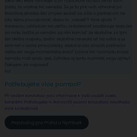
takto ako keby vyhovuje a pri rozhovore na túto tému som
zistila, že vlastne nič neriešia. Že je to pre nich výhodné po
finančnej stránke. Má zmysel skúšať sa ešte s partnerom na
túto tému porozprávať, alebo to „zabaliť“? Sme spolu 7
mesiacov, vzhľadom na väčšiu vzdialenosť navštevuje teda len
on mňa, keďže ja nemám za ním kam ísť. Je skutočne za tým
len deľba majetku, alebo skutočne nevedia ísť od seba a ja
som len v úlohe prievozníčky, alebo si cez nových partnerov
riešia len svoju momentálnu krízu? Dôvod ich rozchodu bol,že
nemôžu mať spolu deti. Zohráva aj tento moment svoju úlohu?
Ďakujem za odpoveď
Iva
Potřebujete více pomoci?
Při osobní konzultaci jsou informace k Vaší osobě zcela
konkrétní. Potřebujete-li dohovořit osobní konzultaci, neváhejte
mne kontaktovat.
Psycholog pro Prahu a Nymburk