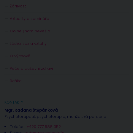
Žárlivost
Aktuality a semináře
Co se jinam nevešlo
Láska, sex a vztahy
O výchově
Péče o duševní zdraví
Řešíte
KONTAKTY
Mgr. Radana Štěpánková
Psychoterapeut, psychoterapie, manželská poradna
Telefon:
+420 777 588 352
E-mail:
radana@rovena.info