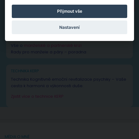
Vyhledávání
Přijmout vše
Nastavení
NEJČTENĚJŠÍ PŘÍSPĚVKY A ČLÁNKY
Vše k žárlivosti
– od rad až po inspiraci
Vše o
manželské a partnerské krizi
Rady pro manžele a páry – poradna
TECHNIKA KERP
Technika Kognitivně emoční revitalizace psychiky – Vaše
cesta k harmonii a výkonnosti duše.
Zjistit více o technice KERP
MÉDIA O MNĚ