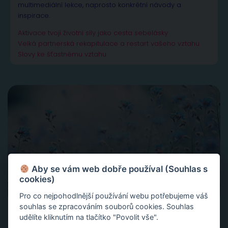
multimediální lekce, naprosto konkrétní návody a
inspirace.
Aktivace tvojí životní síly jako cesta sebelásky
Velká partnerská rekapitulace a restart vašeho vztahu
Slovy ke šťastnému vztahu
Aby se vám web dobře používal (Souhlas s
cookies)
Pro co nejpohodlnější používání webu potřebujeme váš
souhlas se zpracováním souborů cookies. Souhlas
udělíte kliknutím na tlačítko "Povolit vše".