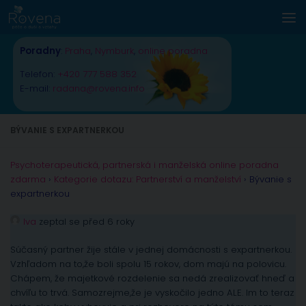
Skip to content
Poradny
:
Praha
,
Nymburk
,
online poradna
Telefon:
+420 777 588 352
E-mail:
radana@rovena.info
BÝVANIE S EXPARTNERKOU
Psychoterapeutická, partnerská i manželská online poradna
zdarma
›
Kategorie dotazu: Partnerství a manželství
›
Bývanie s
expartnerkou
Iva
zeptal se před 6 roky
Súčasný partner žije stále v jednej domácnosti s expartnerkou.
Vzhľadom na to,že boli spolu 15 rokov, dom majú na polovicu.
Chápem, že majetkové rozdelenie sa nedá zrealizovať hneď a
chvíľu to trvá. Samozrejme,že je vyskočilo jedno ALE. Im to teraz