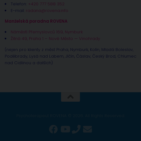
Telefon:
+420 777 588 352
E-mail:
radana@rovena.info
Manželská poradna ROVENA
Náměstí Přemyslovců 169, Nymburk
Žitná 49, Praha 1 – Nové Město — Vinohrady
(nejen pro klienty z měst Praha, Nymburk, Kolín, Mladá Boleslav,
Poděbrady, Lysá nad Labem, Jíčín, Čáslav, Český Brod, Chlumec
nad Cidlinou a dalších)
Psychoterapeut ROVENA © 2026. All Rights Reserved.