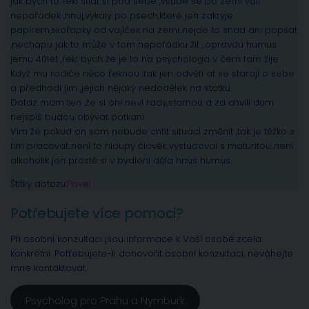
jak bych to řekl stlát si pod sebe ,všude se po zemí valí
nepořadek ,hnuj,vykaly po psech,které jen zakryje
papírem,skořapky od vajíček na zemi..nejde to snad ani popsat
,nechapu jak to může v tom nepořádku žít ,.opravdu humus.
jemu 40let ,řekl bych že je to na psychologa v čem tam žije .
Když mu rodiče něco řeknou ,tak jen odvětí at se starají o sebe
a předhodí jim ,jejich nějaký nedodělek na statku.
Dotaz mám ten ,že si oni neví rady,starnou a za chvili dum
nejspíš budou obývat potkani.
Vím že pokud on sám nebude chtít situaci změnit ,tak je těžko s
tím pracovat..není to hloupy člověk..vystudoval s maturitou..není
alkoholik..jen prostě si v bydlení děla hnus humus.
Štítky dotazu:
Pavel
Potřebujete více pomoci?
Při osobní konzultaci jsou informace k Vaší osobě zcela
konkrétní. Potřebujete-li dohovořit osobní konzultaci, neváhejte
mne kontaktovat.
Psycholog pro Prahu a Nymburk