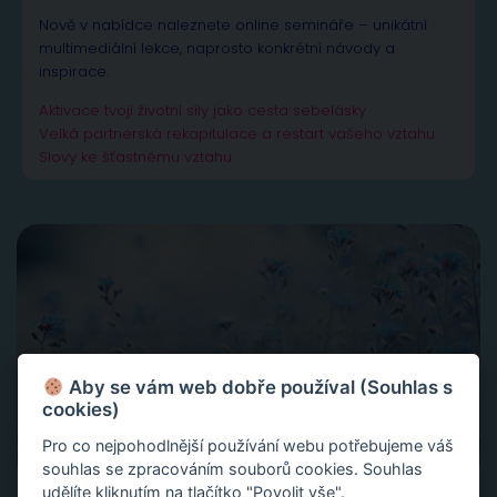
Nově v nabídce naleznete online semináře – unikátní
multimediální lekce, naprosto konkrétní návody a
inspirace.
Aktivace tvojí životní síly jako cesta sebelásky
Velká partnerská rekapitulace a restart vašeho vztahu
Slovy ke šťastnému vztahu
Aby se vám web dobře používal (Souhlas s
cookies)
Pro co nejpohodlnější používání webu potřebujeme váš
souhlas se zpracováním souborů cookies. Souhlas
udělíte kliknutím na tlačítko "Povolit vše".