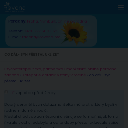
Skip to content
Poradny
:
Praha
,
Nymburk
,
online poradna
Telefon:
+420 777 588 352
E-mail:
radana@rovena.info
CO DÁL- SYN PŘESTAL UKLÍZET
Psychoterapeutická, partnerská i manželská online poradna
zdarma
›
Kategorie dotazu: Vztahy v rodině
›
co dál- syn
přestal uklízet
Jiří
zeptal se před 2 roky
Dobrý den,měl bych dotaz..manželka má bratra ,ktery bydlí v
rodinem domě s rodiči.
Přestal chodit do zaměstnaní a věnuje se farmařině,jak tomu
říka.ale trochu ledabyla a od te doby přestal uklízet,ale spíše