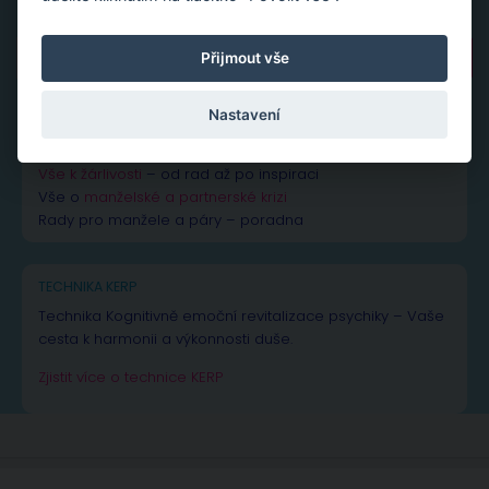
Vyhledávání
Přijmout vše
Nastavení
NEJČTENĚJŠÍ PŘÍSPĚVKY A ČLÁNKY
Vše k žárlivosti
– od rad až po inspiraci
Vše o
manželské a partnerské krizi
Rady pro manžele a páry – poradna
TECHNIKA KERP
Technika Kognitivně emoční revitalizace psychiky – Vaše
cesta k harmonii a výkonnosti duše.
Zjistit více o technice KERP