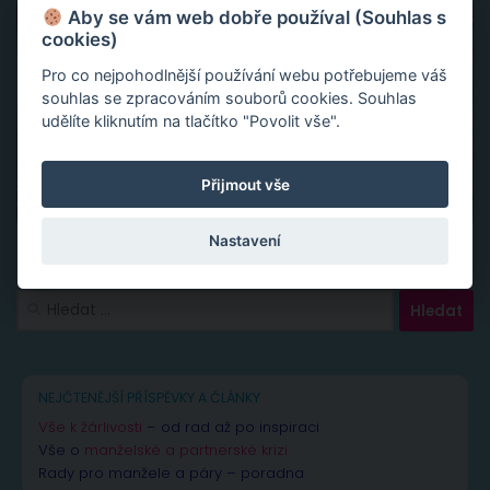
Aby se vám web dobře používal (Souhlas s
cookies)
Pro co nejpohodlnější používání webu potřebujeme váš
souhlas se zpracováním souborů cookies. Souhlas
udělíte kliknutím na tlačítko "Povolit vše".
Přijmout vše
Nastavení
Vyhledávání
NEJČTENĚJŠÍ PŘÍSPĚVKY A ČLÁNKY
Vše k žárlivosti
– od rad až po inspiraci
Vše o
manželské a partnerské krizi
Rady pro manžele a páry – poradna