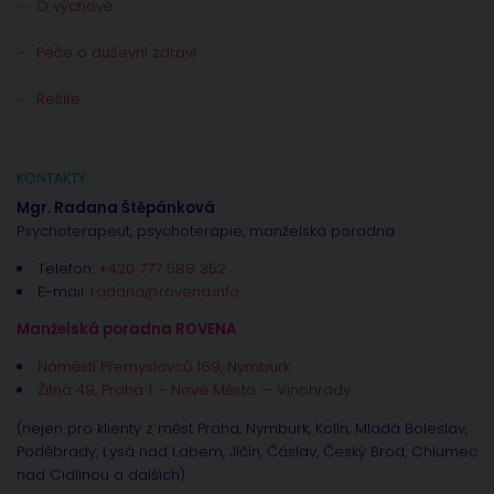
O výchově
Péče o duševní zdraví
Řešíte
KONTAKTY
Mgr. Radana Štěpánková
Psychoterapeut, psychoterapie, manželská poradna
Telefon:
+420 777 588 352
E-mail:
radana@rovena.info
Manželská poradna ROVENA
Náměstí Přemyslovců 169, Nymburk
Žitná 49, Praha 1 – Nové Město — Vinohrady
(nejen pro klienty z měst Praha, Nymburk, Kolín, Mladá Boleslav,
Poděbrady, Lysá nad Labem, Jíčín, Čáslav, Český Brod, Chlumec
nad Cidlinou a dalších)