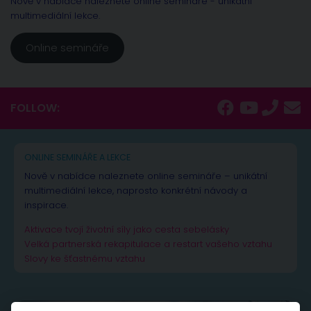
Nově v nabídce naleznete online semináře - unikátní
multimediální lekce.
Online semináře
FOLLOW:
ONLINE SEMINÁŘE A LEKCE
Nově v nabídce naleznete online semináře – unikátní
multimediální lekce, naprosto konkrétní návody a
inspirace.
Aktivace tvojí životní síly jako cesta sebelásky
Velká partnerská rekapitulace a restart vašeho vztahu
Slovy ke šťastnému vztahu