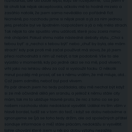
rozhodnutí, ale asi bude lepší, když se rozejdeme,“ což jsem v
té chvíli tak nějak akceptovala, ačkoliv mě to hodně mrzelo a
zasáhlo natolik, že jsem sama nevěděla co pořádně říct.
Nicméně, po rozchodu jsme si nějak psali a já za ním jednou
jela, pretože byl ve špatném rozpoložení a já o něj měla strach.
Tak nějak to ale spustilo vlnu událostí, které jsou zcela mimo
mé chápání. Pokud shrnu naše následné debaty stylu; „Chci s
tebou byt“ a „nechci s tebou být“ nebo „chuť by byla, ale mám
strach“ kdy pak proti mě začal používat má slova, že já jsem
přeci rozhodnutá s ním už nebýt, a tak podobně. Vše to ale
vyústilo v momentě, kdy po jedné akci se na mě, pod vlivem,
vrhl jako na lehkou děvu za což si vysloužil facku. O několik
minut později mě prosil, ať se k němu vrátím, že mě miluje, atd…
Což jsem odmítla, neboť byl pod vlivem.
Po pár dnech jsem ho tedy požádala, aby mě nechal být když
si ze mě očividně dělá jen srandu, a jelikož k němu stále city
mám, tak mi to ubližuje hlavně proto, že nic z toho co se po
našem rozchodu stalo nedokázal vysvětlit. Udělal mi tím vším v
hlavě bordel, tudíž se v tom do teď, i když se dobu nebavíme a
ignorujeme se (já se toho tedy držím, ale od společných přátel
sonduje informace o mě) stále plácám, nedokážu si vysvětlit
tohle chování které jsem u něj po dobu vztahu nezažila.