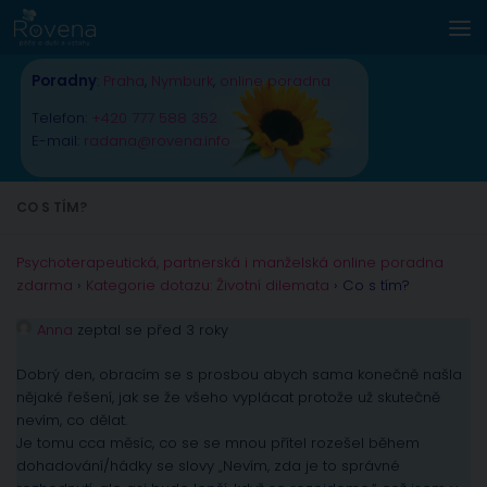
Skip to content
Poradny
:
Praha
,
Nymburk
,
online poradna
Telefon:
+420 777 588 352
E-mail:
radana@rovena.info
CO S TÍM?
Psychoterapeutická, partnerská i manželská online poradna
zdarma
›
Kategorie dotazu: Životní dilemata
›
Co s tím?
Anna
zeptal se před 3 roky
Dobrý den, obracím se s prosbou abych sama konečně našla
nějaké řešení, jak se že všeho vyplácat protože už skutečně
nevím, co dělat.
Je tomu cca měsíc, co se se mnou přítel rozešel během
dohadování/hádky se slovy „Nevím, zda je to správné