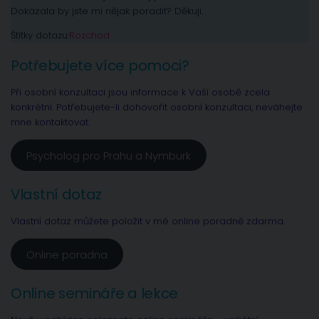
Dokázala by jste mi nějak poradit? Děkuji.
Štítky dotazu:
Rozchod
Potřebujete více pomoci?
Při osobní konzultaci jsou informace k Vaší osobě zcela
konkrétní. Potřebujete-li dohovořit osobní konzultaci, neváhejte
mne kontaktovat.
Psycholog pro Prahu a Nymburk
Vlastní dotaz
Vlastní dotaz můžete položit v mé online poradně zdarma.
Online poradna
Online semináře a lekce