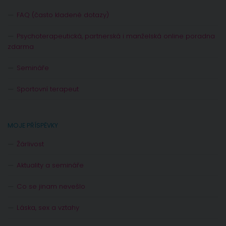
FAQ (často kladené dotazy)
Psychoterapeutická, partnerská i manželská online poradna
zdarma
Semináře
Sportovní terapeut
MOJE PŘÍSPĚVKY
Žárlivost
Aktuality a semináře
Co se jinam nevešlo
Láska, sex a vztahy