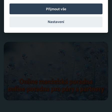
multimediální lekce, naprosto konkrétní návody a
inspirace.
Přijmout vše
Aktivace tvojí životní síly jako cesta sebelásky
Velká partnerská rekapitulace a restart vašeho vztahu
Nastavení
Slovy ke šťastnému vztahu