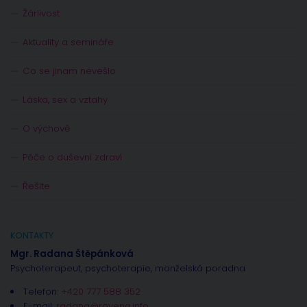
Žárlivost
Aktuality a semináře
Co se jinam nevešlo
Láska, sex a vztahy
O výchově
Péče o duševní zdraví
Řešíte
KONTAKTY
Mgr. Radana Štěpánková
Psychoterapeut, psychoterapie, manželská poradna
Telefon:
+420 777 588 352
E-mail:
radana@rovena.info