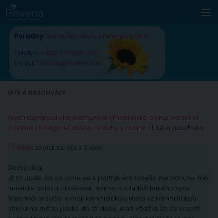
Skip to content
Poradny
:
Praha
,
Nymburk
,
online poradna
Telefon:
+420 777 588 352
E-mail:
radana@rovena.info
DÍTĚ A NASCHVÁLY
Psychoterapeutická, partnerská i manželská online poradna
zdarma
›
Kategorie dotazu: Vztahy v rodině
›
Dítě a naschvály
Soňa
zeptal se před 2 roky
Dobrý den,
už to bude rok co jsme se s partnerem rozešli. Ale bohužel mě
neustále volal a obtěžoval, máme spolu 10,5 letitého syna.
Naschvál si začal s moji kamarádkou, která už kamarádkou
není a na mě to padlo do té doby jsme věděla, že se vracet