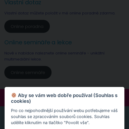
Vlastní dotaz
Vlastní dotaz můžete položit v mé online poradně zdarma.
Online poradna
Online semináře a lekce
Nově v nabídce naleznete online semináře - unikátní
multimediální lekce.
Online semináře
Aby se vám web dobře používal (Souhlas s
FOLLOW:
cookies)
Pro co nejpohodlnější používání webu potřebujeme váš
souhlas se zpracováním souborů cookies. Souhlas
ONLINE SEMINÁŘE A LEKCE
udělíte kliknutím na tlačítko "Povolit vše".
Nově v nabídce naleznete online semináře – unikátní