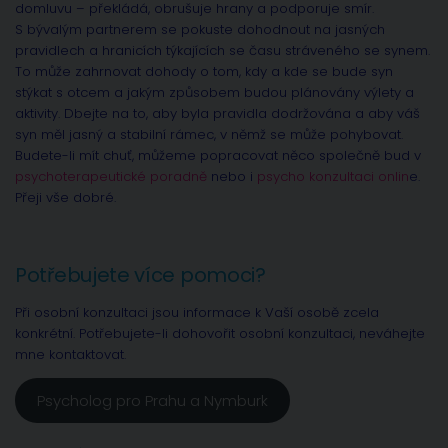
domluvu – překládá, obrušuje hrany a podporuje smír.
S bývalým partnerem se pokuste dohodnout na jasných
pravidlech a hranicích týkajících se času stráveného se synem.
To může zahrnovat dohody o tom, kdy a kde se bude syn
stýkat s otcem a jakým způsobem budou plánovány výlety a
aktivity. Dbejte na to, aby byla pravidla dodržována a aby váš
syn měl jasný a stabilní rámec, v němž se může pohybovat.
Budete-li mít chuť, můžeme popracovat něco společně bud v
psychoterapeutické poradně
nebo i
psycho konzultaci onlin
e.
Přeji vše dobré.
Potřebujete více pomoci?
Při osobní konzultaci jsou informace k Vaší osobě zcela
konkrétní. Potřebujete-li dohovořit osobní konzultaci, neváhejte
mne kontaktovat.
Psycholog pro Prahu a Nymburk