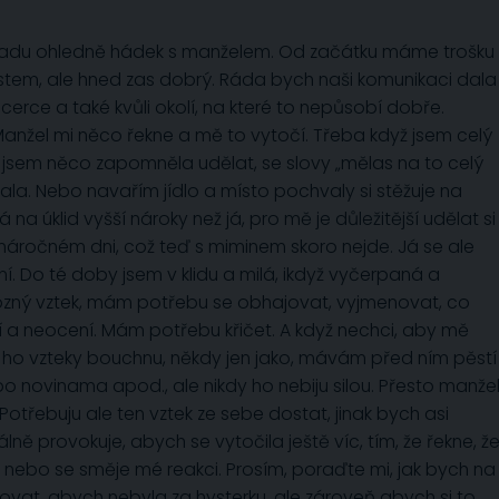
radu ohledně hádek s manželem. Od začátku máme trošku
bostem, ale hned zas dobrý. Ráda bych naši komunikaci dala
erce a také kvůli okolí, na které to nepůsobí dobře.
Manžel mi něco řekne a mě to vytočí. Třeba když jsem celý
e jsem něco zapomněla udělat, se slovy „mělas na to celý
lala. Nebo navařím jídlo a místo pochvaly si stěžuje na
na úklid vyšší nároky než já, pro mě je důležitější udělat si
 náročném dni, což teď s miminem skoro nejde. Já se ale
ní. Do té doby jsem v klidu a milá, ikdyž vyčerpaná a
hrozný vztek, mám potřebu se obhajovat, vyjmenovat, co
í a neocení. Mám potřebu křičet. A když nechci, aby mě
ak ho vzteky bouchnu, někdy jen jako, mávám před ním pěstí
bo novinama apod., ale nikdy ho nebiju silou. Přesto manže
í. Potřebuju ale ten vztek ze sebe dostat, jinak bych asi
ně provokuje, abych se vytočila ještě víc, tím, že řekne, ž
it“ nebo se směje mé reakci. Prosím, poraďte mi, jak bych na
ovat, abych nebyla za hysterku, ale zároveň abych si to