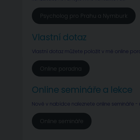
Psycholog pro Prahu a Nymburk
Vlastní dotaz
Vlastní dotaz můžete položit v mé online po
Online poradna
Online semináře a lekce
Nově v nabídce naleznete online semináře - u
Online semináře