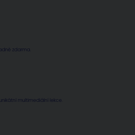
radně zdarma.
nikátní multimediální lekce.