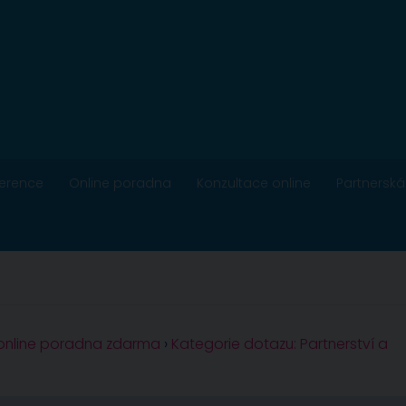
ference
Online poradna
Konzultace online
Partnerská
 online poradna zdarma
›
Kategorie dotazu: Partnerství a