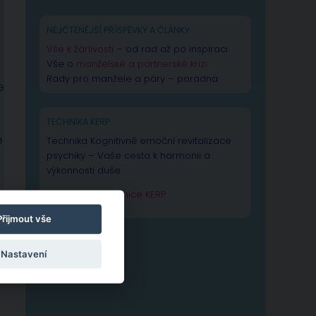
NEJČTENĚJŠÍ PŘÍSPĚVKY A ČLÁNKY
Vše k žárlivosti
– od rad až po inspiraci
Vše o
manželské a partnerské krizi
Rady pro manžele a páry – poradna
e
TECHNIKA KERP
e
Technika Kognitivně emoční revitalizace
psychiky – Vaše cesta k harmonii a
výkonnosti duše.
Zjistit více o technice KERP
Přijmout vše
Nastavení