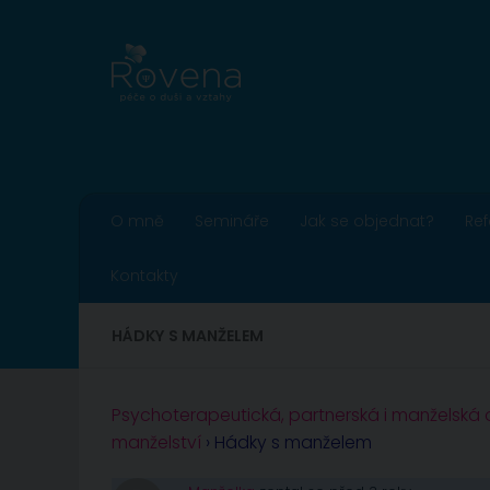
Skip to content
O mně
Semináře
Jak se objednat?
Re
Kontakty
HÁDKY S MANŽELEM
Psychoterapeutická, partnerská i manželská
manželství
›
Hádky s manželem