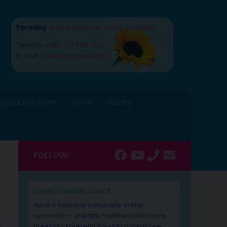
Poradny
:
Praha
,
Nymburk
,
online poradna
Telefon:
+420 777 588 352
E-mail:
radana@rovena.info
 poradna online
Ceník
Články
FOLLOW:
ONLINE SEMINÁŘE A LEKCE
Nově v nabídce naleznete online
semináře – unikátní multimediální lekce,
naprosto konkrétní návody a inspirace.