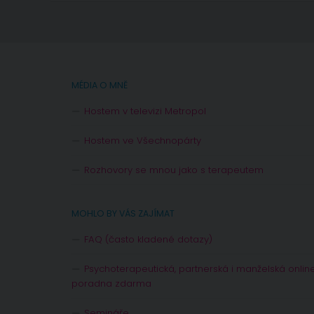
MÉDIA O MNĚ
Hostem v televizi Metropol
Hostem ve Všechnopárty
Rozhovory se mnou jako s terapeutem
MOHLO BY VÁS ZAJÍMAT
FAQ (často kladené dotazy)
Psychoterapeutická, partnerská i manželská onlin
poradna zdarma
Semináře