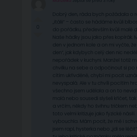
Manželka
zeptal se před 3 roky
Dobrý den, ráda bych požádala o 
„itálii“ – často se hádáme kvůli bl
0
do pořádku, především kvůli malé dc
Naše hádky jsou jako přes kopírák. 
den v jednom kole a on mi vyčte, ž
den“, jak kdybych celý den nic nedě
nepořádek v kuchyni. Manžel totiž má 
chvilku na sebe a odpočinout si po
cítím ukřivděně, chybí mi pocit uzná
nevyspalá. Ale v tu chvíli pocítím 
všechno jsem udělala a on to nevid
malá nebo sousedi slyšeli křičet, t
a vrčím, někdy ho švihnu tričkem ne
toto velmi kritizuje jako fyzické násil
vybouchla. Mám pocit, že mě i schvál
jsem rapl, hysterka nebo „jdi se léč
ty jeho kritické poznámky měla reag