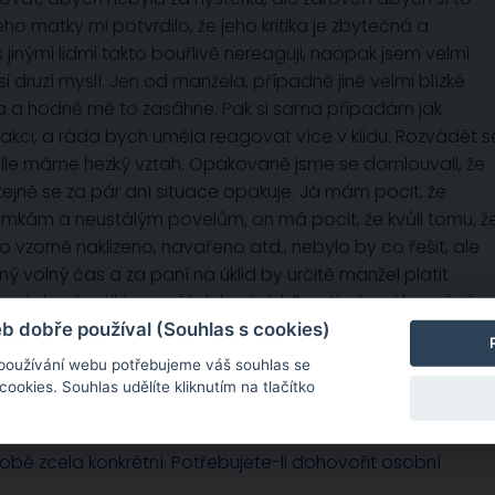
jeho matky mi potvrdilo, že jeho kritika je zbytečná a
 jinými lidmi takto bouřlivě nereaguji, naopak jsem velmi
si druzí myslí. Jen od manžela, případně jiné velmi blízké
a a hodně mě to zasáhne. Pak si sama připadám jak
akci, a ráda bych uměla reagovat více v klidu. Rozvádět s
íle máme hezký vztah. Opakovaně jsme se domlouvali, že
tejně se za pár dní situace opakuje. Já mám pocit, že
námkám a neustálým povelům, on má pocit, že kvůli tomu, ž
vzorně naklizeno, navařeno atd., nebylo by co řešit, ale
ý volný čas a za paní na úklid by určitě manžel platit
y tak nehrotil ten pořádek a jiné blbosti, aby si konečně
kusil mít víc radost ze života?
 dobře používal (Souhlas s cookies)
 používání webu potřebujeme váš souhlas se
okies. Souhlas udělíte kliknutím na tlačítko
sobě zcela konkrétní. Potřebujete-li dohovořit osobní