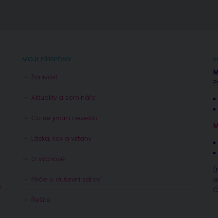
MOJE PŘÍSPĚVKY
K
M
Žárlivost
P
Aktuality a semináře
Co se jinam nevešlo
M
Láska, sex a vztahy
O výchově
(
Péče o duševní zdraví
B
e
Č
Řešíte