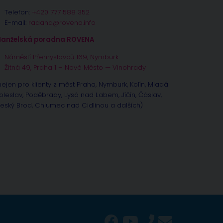
Telefon:
+420 777 588 352
E-mail:
radana@rovena.info
anželská poradna ROVENA
Náměstí Přemyslovců 169, Nymburk
Žitná 49, Praha 1 – Nové Město — Vinohrady
nejen pro klienty z měst Praha, Nymburk, Kolín, Mladá
oleslav, Poděbrady, Lysá nad Labem, Jíčín, Čáslav,
eský Brod, Chlumec nad Cidlinou a dalších)