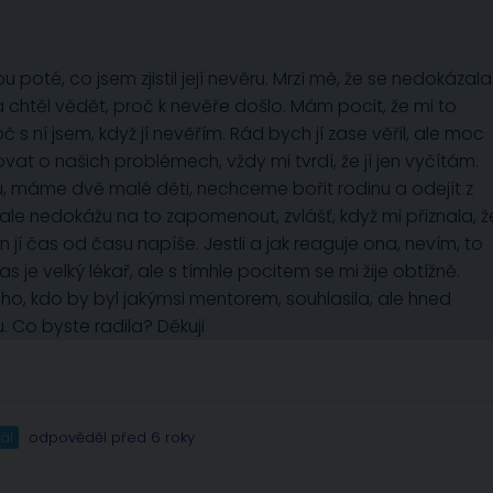
u poté, co jsem zjistil její nevěru. Mrzí mě, že se nedokázala
il a chtěl vědět, proč k nevěře došlo. Mám pocit, že mi to
 s ní jsem, když jí nevěřím. Rád bych jí zase věřil, ale moc
ovat o našich problémech, vždy mi tvrdí, že jí jen vyčítám.
u, máme dvě malé děti, nechceme bořit rodinu a odejít z
 ale nedokážu na to zapomenout, zvlášť, když mi přiznala, ž
on jí čas od času napíše. Jestli a jak reaguje ona, nevím, to
s je velký lékař, ale s tímhle pocitem se mi žije obtížně.
oho, kdo by byl jakýmsi mentorem, souhlasila, ale hned
. Co byste radila? Děkuji
ál
odpověděl před 6 roky