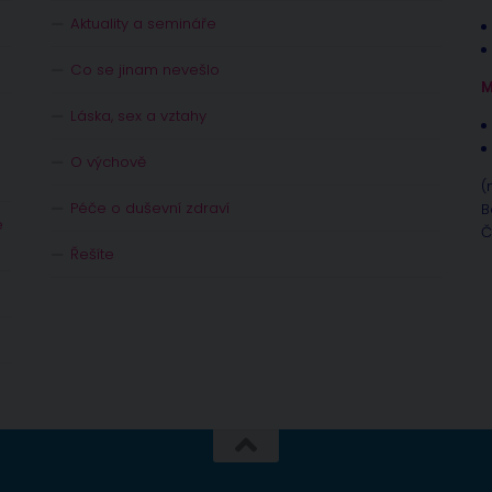
Aktuality a semináře
Co se jinam nevešlo
M
Láska, sex a vztahy
O výchově
(
Péče o duševní zdraví
B
e
Č
Řešíte