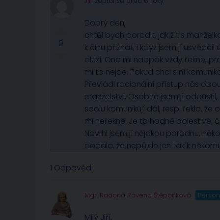
Jiří
zeptal se před 6 roky
Dobrý den,
chtěl bych poradit, jak žít s manželko
0
k činu přiznat, i když jsem jí usvědč
dluží. Ona mi naopak vždy řekne, proč
mi to nejde. Pokud chci s ní komunik
Převládl racionální přístup nás obo
manželství. Osobně jsem jí odpustil,
spolu komunikují dál, resp. řekla, že 
mi neřekne. Je to hodně bolestivé, ča
Navrhl jsem jí nějakou poradnu, něk
dodala, že nepůjde jen tak k někomu
1 Odpovědi
Mgr. Radana Rovena Štěpánková
Person
Milý Jiří,