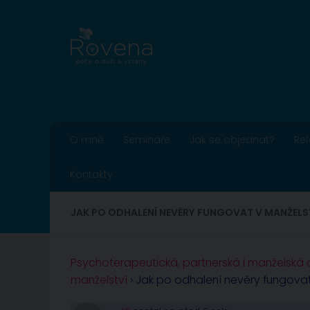
Skip to content
O mně
Semináře
Jak se objednat?
Re
Kontakty
JAK PO ODHALENÍ NEVĚRY FUNGOVAT V MANŽELST
Psychoterapeutická, partnerská i manželská
manželství
›
Jak po odhalení nevěry fungovat 