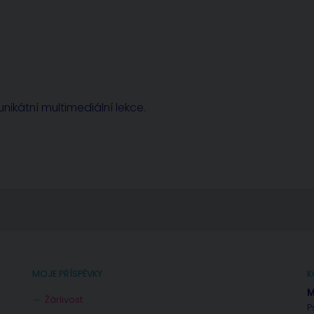
nikátní multimediální lekce.
MOJE PŘÍSPĚVKY
K
M
Žárlivost
P