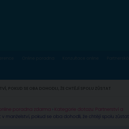
ference
Online poradna
Konzultace online
Partnerská
VÍ, POKUD SE OBA DOHODLI, ŽE CHTĚJÍ SPOLU ZŮSTAT
 online poradna zdarma
›
Kategorie dotazu: Partnerství a
v manželství, pokud se oba dohodli, že chtějí spolu zůstat