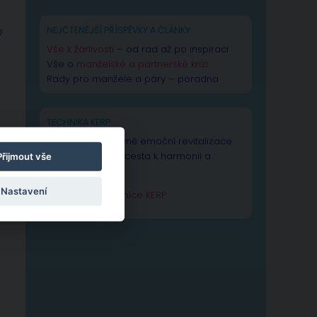
o
NEJČTENĚJŠÍ PŘÍSPĚVKY A ČLÁNKY
Vše k žárlivosti
– od rad až po inspiraci
Vše o
manželské a partnerské krizi
Rady pro manžele a páry – poradna
TECHNIKA KERP
Technika Kognitivně emoční revitalizace
psychiky – Vaše cesta k harmonii a
Přijmout vše
výkonnosti duše.
Nastavení
Zjistit více o technice KERP