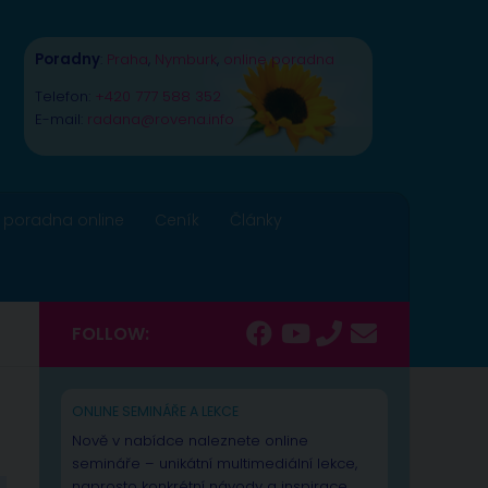
Poradny
:
Praha
,
Nymburk
,
online poradna
Telefon:
+420 777 588 352
E-mail:
radana@rovena.info
 poradna online
Ceník
Články
FOLLOW:
ONLINE SEMINÁŘE A LEKCE
Nově v nabídce naleznete online
semináře – unikátní multimediální lekce,
naprosto konkrétní návody a inspirace.