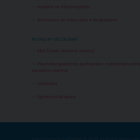
Hostem ve Všechnopárty
Rozhovory se mnou jako s terapeutem
MOHLO BY VÁS ZAJÍMAT
FAQ (často kladené dotazy)
Psychoterapeutická, partnerská i manželská onlin
poradna zdarma
Semináře
Sportovní terapeut
Psychoterapeut ROVENA © 2026. All Rights Reserved.