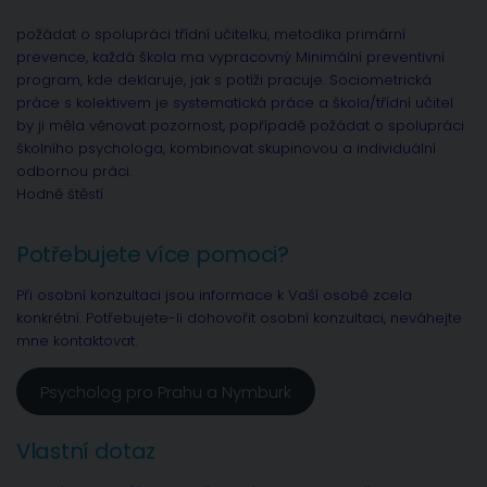
požádat o spolupráci třídní učitelku, metodika primární
prevence, každá škola ma vypracovný Minimální preventivní
program, kde deklaruje, jak s potíži pracuje. Sociometrická
práce s kolektivem je systematická práce a škola/třídní učitel
by ji měla věnovat pozornost, popřípadě požádat o spolupráci
školního psychologa, kombinovat skupinovou a individuální
odbornou práci.
Hodně štěstí
Potřebujete více pomoci?
Při osobní konzultaci jsou informace k Vaší osobě zcela
konkrétní. Potřebujete-li dohovořit osobní konzultaci, neváhejte
mne kontaktovat.
Psycholog pro Prahu a Nymburk
Vlastní dotaz