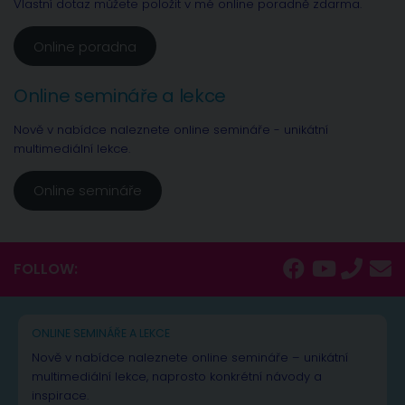
Vlastní dotaz můžete položit v mé online poradně zdarma.
Online poradna
Online semináře a lekce
Nově v nabídce naleznete online semináře - unikátní
multimediální lekce.
Online semináře
FOLLOW:
ONLINE SEMINÁŘE A LEKCE
Nově v nabídce naleznete online semináře – unikátní
multimediální lekce, naprosto konkrétní návody a
inspirace.