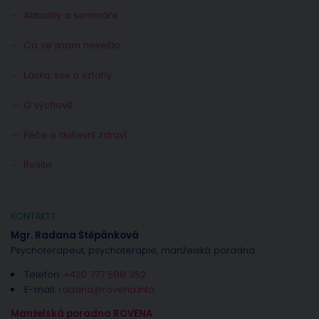
Aktuality a semináře
Co se jinam nevešlo
Láska, sex a vztahy
O výchově
Péče o duševní zdraví
Řešíte
KONTAKTY
Mgr. Radana Štěpánková
Psychoterapeut, psychoterapie, manželská poradna
Telefon:
+420 777 588 352
E-mail:
radana@rovena.info
Manželská poradna ROVENA