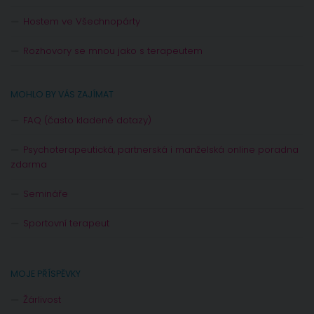
Hostem ve Všechnopárty
Rozhovory se mnou jako s terapeutem
MOHLO BY VÁS ZAJÍMAT
FAQ (často kladené dotazy)
Psychoterapeutická, partnerská i manželská online poradna
zdarma
Semináře
Sportovní terapeut
MOJE PŘÍSPĚVKY
Žárlivost