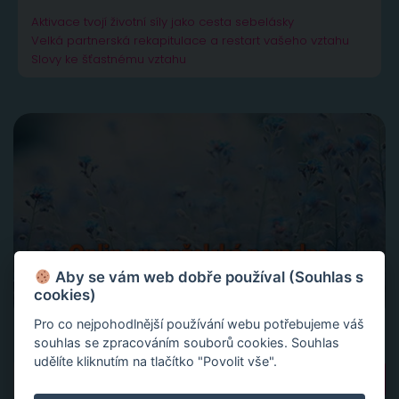
Aktivace tvojí životní síly jako cesta sebelásky
Velká partnerská rekapitulace a restart vašeho vztahu
Slovy ke šťastnému vztahu
Aby se vám web dobře používal (Souhlas s
cookies)
Pro co nejpohodlnější používání webu potřebujeme váš
souhlas se zpracováním souborů cookies. Souhlas
udělíte kliknutím na tlačítko "Povolit vše".
Vyhledávání