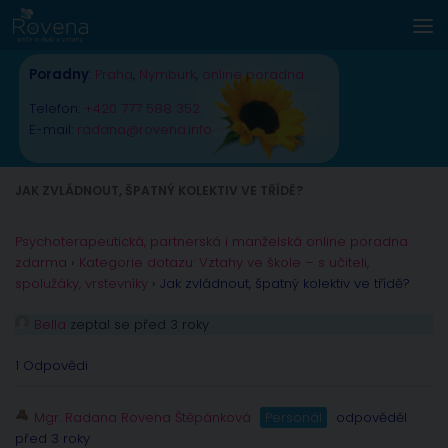
Skip to content
Poradny
:
Praha
,
Nymburk
,
online poradna
Telefon:
+420 777 588 352
E-mail:
radana@rovena.info
JAK ZVLÁDNOUT, ŠPATNÝ KOLEKTIV VE TŘÍDĚ?
Psychoterapeutická, partnerská i manželská online poradna
zdarma
›
Kategorie dotazu: Vztahy ve škole – s učiteli,
spolužáky, vrstevníky
›
Jak zvládnout, špatný kolektiv ve třídě?
Bella
zeptal se před 3 roky
1 Odpovědi
Mgr. Radana Rovena Štěpánková
Personál
odpověděl
před 3 roky