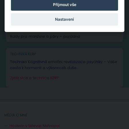
Přijmout vše
NEJČTENĚJŠÍ PŘÍSPĚVKY A ČLÁNKY
Nastavení
Vše k žárlivosti
– od rad až po inspiraci
Vše o
manželské a partnerské krizi
Rady pro manžele a páry – poradna
TECHNIKA KERP
Technika Kognitivně emoční revitalizace psychiky – Vaše
cesta k harmonii a výkonnosti duše.
Zjistit více o technice KERP
MÉDIA O MNĚ
Hostem v televizi Metropol